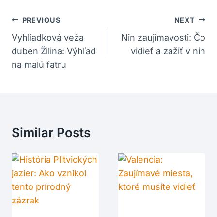
Navigácia
PREVIOUS
NEXT
V
Vyhliadková veža
Nin zaujímavosti: Čo
duben Žilina: Výhľad
vidieť a zažiť v nin
Článku
na malú fatru
Similar Posts