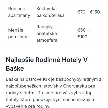
Rodinné
Kuchynka,
€70 – €150
apartmány
balkón/terasa
Raňajky,
Menšie
€50 –
priateľská
penzióny
€100
atmosféra
Najlepšie Rodinné Hotely V
Baške
Baška na ostrove Krk je bezpochyby jedným z
najobľúbenejších letovísk v Chorvátsku pre
rodiny s deťmi. Tu sme pre vás vybrali top
hotely, ktoré ponúkajú výnimočné služby a
vybavenie pre rodiny.