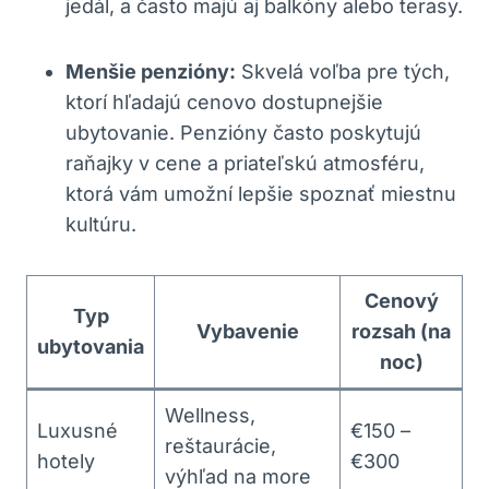
jedál, a často majú aj balkóny alebo terasy.
Menšie penzióny:
Skvelá voľba pre tých,
ktorí hľadajú cenovo dostupnejšie
ubytovanie. Penzióny často poskytujú
raňajky v cene a priateľskú atmosféru,
ktorá vám umožní lepšie spoznať miestnu
kultúru.
Cenový
Typ
Vybavenie
rozsah (na
ubytovania
noc)
Wellness,
Luxusné
€150 –
reštaurácie,
hotely
€300
výhľad na more