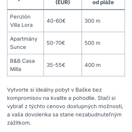
(EUR)
od pláže
Penzión
40-60€
300 m
Villa Lora
Apartmány
50-70€
500 m
Sunce
B&B Casa
35-55€
400 m
Milla
Vytvorte si ideálny pobyt v Baške bez
kompromisov na kvalite a pohodlie. Stačí si
vybrať z týchto cenovo dostupných možností,
a vaša dovolenka sa stane nezabudnuteľným
zážitkom.