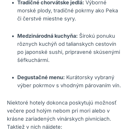
Tradičné chorvátske jedlá:
Výborné
morské plody, tradičné pokrmy ako Peka
či čerstvé miestne syry.
Medzinárodná kuchyňa:
Širokú ponuku
rôznych kuchýň od talianskych cestovín
po japonské sushi, pripravené skúsenými
šéfkuchármi.
Degustačné menu:
Kurátorsky vybraný
výber pokrmov s vhodným párovaním vín.
Niektoré hotely dokonca poskytujú možnosť
večere pod holým nebom pri mori alebo v
krásne zariadených vinárskych pivniciach.
Taktiež v nich nájdete: