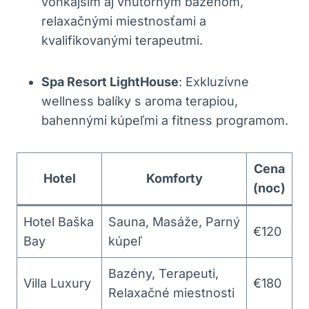
vonkajším aj vnútorným bazénom,
relaxačnými miestnosťami a
kvalifikovanými terapeutmi.
Spa Resort LightHouse
: Exkluzívne
wellness balíky s aroma terapiou,
bahennými kúpeľmi a fitness programom.
Cena
Hotel
Komforty
(noc)
Hotel Baška
Sauna, Masáže, Parný
€120
Bay
kúpeľ
Bazény, Terapeuti,
Villa Luxury
€180
Relaxačné miestnosti