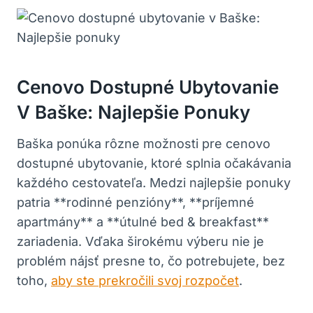
Cenovo Dostupné Ubytovanie
V Baške: Najlepšie Ponuky
Baška ponúka rôzne možnosti pre cenovo
dostupné ubytovanie, ktoré splnia očakávania
každého cestovateľa. Medzi najlepšie ponuky
patria **rodinné penzióny**, **príjemné
apartmány** a **útulné bed & breakfast**
zariadenia. Vďaka širokému výberu nie je
problém nájsť presne to, čo potrebujete, bez
toho,
aby ste prekročili svoj rozpočet
.