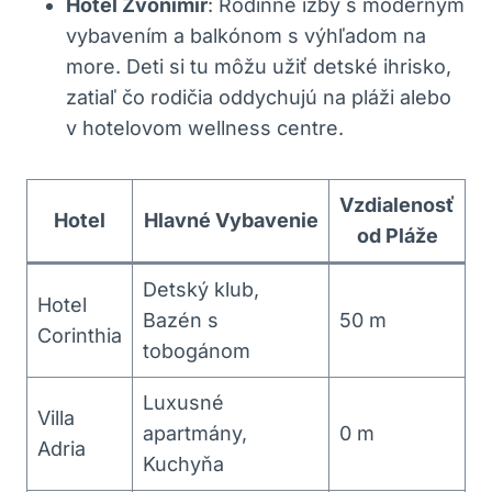
Hotel Zvonimir
: Rodinné izby s moderným
vybavením a balkónom s výhľadom na
more. Deti si tu môžu užiť detské ihrisko,
zatiaľ čo rodičia oddychujú na pláži alebo
v hotelovom wellness centre.
Vzdialenosť
Hotel
Hlavné Vybavenie
od Pláže
Detský klub,
Hotel
Bazén s
50 m
Corinthia
tobogánom
Luxusné
Villa
apartmány,
0 m
Adria
Kuchyňa