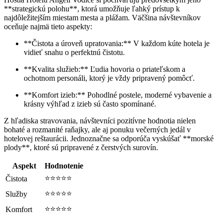
**strategickú polohu**, ktorá umožňuje ľahký prístup k
najdôležitejším miestam mesta a plážam. Väčšina návštevníkov
oceňuje najmä tieto aspekty:
**Čistota a úroveň upratovania:** V každom kúte hotela je
vidieť snahu o perfektnú čistotu.
**Kvalita služieb:** Ľudia hovoria o priateľskom a
ochotnom personáli, ktorý je vždy pripravený pomôcť.
**Komfort izieb:** Pohodlné postele, moderné vybavenie a
krásny výhľad z izieb sú často spomínané.
Z hľadiska stravovania, návštevníci pozitívne hodnotia nielen
bohaté a rozmanité raňajky, ale aj ponuku večerných jedál v
hotelovej reštaurácii. Jednoznačne sa odporúča vyskúšať **morské
plody**, ktoré sú pripravené z čerstvých surovín.
Aspekt
Hodnotenie
⭐⭐⭐⭐⭐
Čistota
⭐⭐⭐⭐⭐
Služby
⭐⭐⭐⭐⭐
Komfort