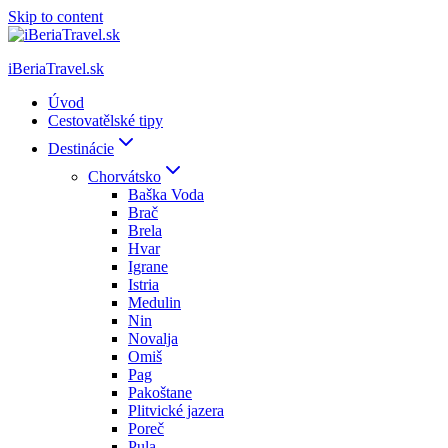
Skip to content
iBeriaTravel.sk
Úvod
Cestovatělské tipy
Destinácie
Chorvátsko
Baška Voda
Brač
Brela
Hvar
Igrane
Istria
Medulin
Nin
Novalja
Omiš
Pag
Pakoštane
Plitvické jazera
Poreč
Pula