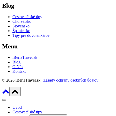
Blog
Cestovatělské tipy
Chorvátsko
Slovensko
Španielsko
Tipy pre dovolenkárov
Menu
iBeriaTravel.sk
Blog
O Nás
Kontakt
© 2026 iBeriaTravel.sk |
Zásady ochrany osobných údajov
Úvod
Cestovatělské tipy