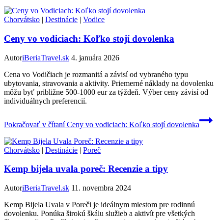
Chorvátsko
|
Destinácie
|
Vodice
Ceny vo vodiciach: Koľko stojí dovolenka
Autor
iBeriaTravel.sk
4. januára 2026
Cena vo Vodičiach je rozmanitá a závisí od vybraného typu
ubytovania, stravovania a aktivity. Priemerné náklady na dovolenku
môžu byť približne 500-1000 eur za týždeň. Výber ceny závisí od
individuálnych preferencií.
Pokračovať v čítaní
Ceny vo vodiciach: Koľko stojí dovolenka
Chorvátsko
|
Destinácie
|
Poreč
Kemp bijela uvala poreč: Recenzie a tipy
Autor
iBeriaTravel.sk
11. novembra 2024
Kemp Bijela Uvala v Poreči je ideálnym miestom pre rodinnú
dovolenku. Ponúka širokú škálu služieb a aktivít pre všetkých