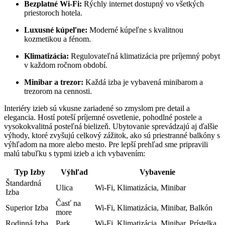
Bezplatné Wi-Fi:
Rýchly internet dostupný vo všetkých
priestoroch hotela.
Luxusné kúpeľne:
Moderné kúpeľne s kvalitnou
kozmetikou a fénom.
Klimatizácia:
Regulovateľná klimatizácia pre príjemný pobyt
v každom ročnom období.
Minibar a trezor:
Každá izba je vybavená minibarom a
trezorom na cennosti.
Interiéry izieb sú vkusne zariadené so zmyslom pre detail a
elegancia. Hostí poteší príjemné osvetlenie, pohodlné postele a
vysokokvalitná posteľná bielizeň. Ubytovanie sprevádzajú aj ďalšie
výhody, ktoré zvyšujú celkový zážitok, ako sú priestranné balkóny s
výhľadom na more alebo mesto. Pre lepší prehľad sme pripravili
malú tabuľku s typmi izieb a ich vybavením:
Typ Izby
Výhľad
Vybavenie
Štandardná
Ulica
Wi-Fi, Klimatizácia, Minibar
Izba
Časť na
Superior Izba
Wi-Fi, Klimatizácia, Minibar, Balkón
more
Rodinná Izba
Park
Wi-Fi, Klimatizácia, Minibar, Prístelka