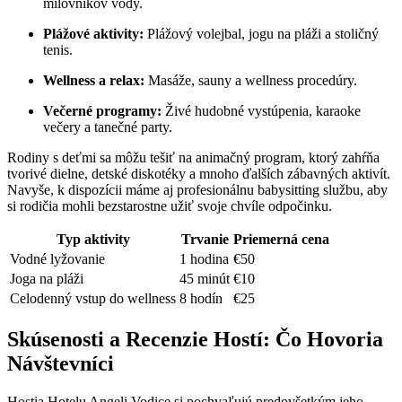
milovníkov vody.
Plážové aktivity:
Plážový volejbal, jogu na pláži a stoličný
tenis.
Wellness a relax:
Masáže, sauny a wellness procedúry.
Večerné programy:
Živé hudobné vystúpenia, karaoke
večery a tanečné party.
Rodiny s deťmi sa môžu tešiť na animačný program, ktorý zahŕňa
tvorivé dielne, detské diskotéky a mnoho ďalších zábavných aktivít.
Navyše, k dispozícii máme aj profesionálnu babysitting službu, aby
si rodičia mohli bezstarostne užiť svoje chvíle odpočinku.
Typ aktivity
Trvanie
Priemerná cena
Vodné lyžovanie
1 hodina
€50
Joga na pláži
45 minút
€10
Celodenný vstup do wellness
8 hodín
€25
Skúsenosti a Recenzie Hostí: Čo Hovoria
Návštevníci
Hostia Hotelu Angeli Vodice si pochvaľujú predovšetkým jeho