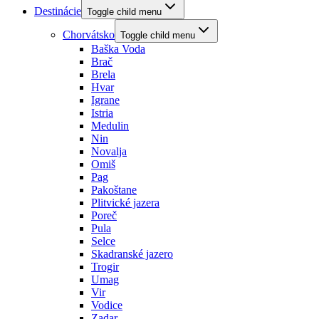
Destinácie
Toggle child menu
Chorvátsko
Toggle child menu
Baška Voda
Brač
Brela
Hvar
Igrane
Istria
Medulin
Nin
Novalja
Omiš
Pag
Pakoštane
Plitvické jazera
Poreč
Pula
Selce
Skadranské jazero
Trogir
Umag
Vir
Vodice
Zadar