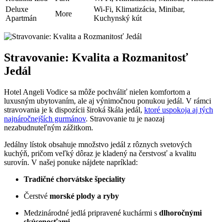
Deluxe
Wi-Fi, Klimatizácia, Minibar,
More
Apartmán
Kuchynský kút
Stravovanie: Kvalita a Rozmanitosť
Jedál
Hotel Angeli Vodice sa môže pochváliť nielen komfortom a
luxusným ubytovaním, ale aj výnimočnou ponukou jedál. V rámci
stravovania je k dispozícii široká škála jedál,
ktoré uspokoja aj tých
najnáročnejších gurmánov
. Stravovanie tu je naozaj
nezabudnuteľným zážitkom.
Jedálny lístok obsahuje množstvo jedál z rôznych svetových
kuchýň, pričom veľký dôraz je kladený na čerstvosť a kvalitu
surovín. V našej ponuke nájdete napríklad:
Tradičné chorvátske špeciality
Čerstvé
morské plody a ryby
Medzinárodné jedlá pripravené kuchármi s
dlhoročnými
skúsenosťami