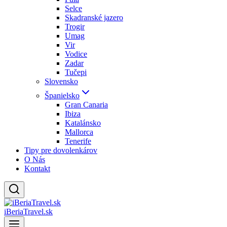
Selce
Skadranské jazero
Trogir
Umag
Vir
Vodice
Zadar
Tučepi
Slovensko
Španielsko
Gran Canaria
Ibiza
Katalánsko
Mallorca
Tenerife
Tipy pre dovolenkárov
O Nás
Kontakt
iBeriaTravel.sk