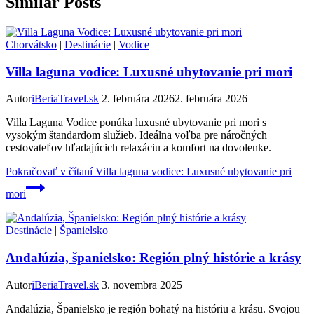
Similar Posts
Chorvátsko
|
Destinácie
|
Vodice
Villa laguna vodice: Luxusné ubytovanie pri mori
Autor
iBeriaTravel.sk
2. februára 2026
2. februára 2026
Villa Laguna Vodice ponúka luxusné ubytovanie pri mori s
vysokým štandardom služieb. Ideálna voľba pre náročných
cestovateľov hľadajúcich relaxáciu a komfort na dovolenke.
Pokračovať v čítaní
Villa laguna vodice: Luxusné ubytovanie pri
mori
Destinácie
|
Španielsko
Andalúzia, španielsko: Región plný histórie a krásy
Autor
iBeriaTravel.sk
3. novembra 2025
Andalúzia, Španielsko je región bohatý na históriu a krásu. Svojou