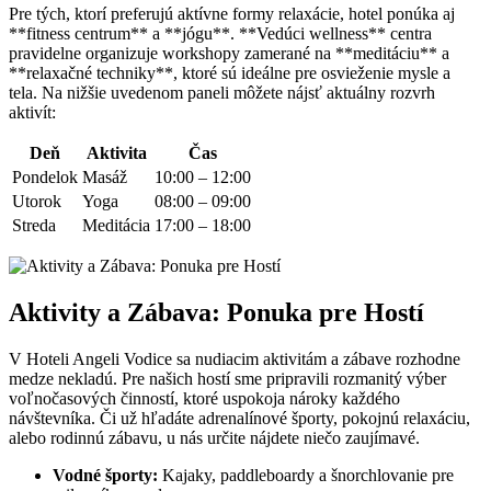
Pre tých, ktorí preferujú aktívne formy relaxácie, hotel ponúka aj
**fitness centrum** a **jógu**. **Vedúci wellness** centra
pravidelne organizuje workshopy zamerané na **meditáciu** a
**relaxačné techniky**, ktoré sú ideálne pre osvieženie mysle a
tela. Na nižšie uvedenom paneli môžete nájsť aktuálny rozvrh
aktivít:
Deň
Aktivita
Čas
Pondelok
Masáž
10:00 – 12:00
Utorok
Yoga
08:00 – 09:00
Streda
Meditácia
17:00 – 18:00
Aktivity a Zábava: Ponuka pre Hostí
V Hoteli Angeli Vodice sa nudiacim aktivitám a zábave rozhodne
medze nekladú. Pre našich hostí sme pripravili rozmanitý výber
voľnočasových činností, ktoré uspokoja nároky každého
návštevníka. Či už hľadáte adrenalínové športy, pokojnú relaxáciu,
alebo rodinnú zábavu, u nás určite nájdete niečo zaujímavé.
Vodné športy:
Kajaky, paddleboardy a šnorchlovanie pre