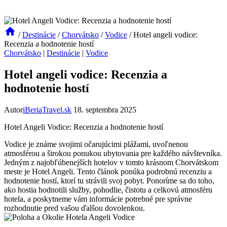
/
Destinácie
/
Chorvátsko
/
Vodice
/
Hotel angeli vodice:
Recenzia a hodnotenie hostí
Chorvátsko
|
Destinácie
|
Vodice
Hotel angeli vodice: Recenzia a
hodnotenie hostí
Autor
iBeriaTravel.sk
18. septembra 2025
Hotel Angeli Vodice: Recenzia a hodnotenie hostí
Vodice je známe svojimi očarujúcimi plážami, uvoľnenou
atmosférou a širokou ponukou ubytovania pre každého návštevníka.
Jedným z najobľúbenejších hotelov v tomto krásnom Chorvátskom
meste je Hotel Angeli. Tento článok ponúka podrobnú recenziu a
hodnotenie hostí, ktorí tu strávili svoj pobyt. Ponoríme sa do toho,
ako hostia hodnotili služby, pohodlie, čistotu a celkovú atmosféru
hotela, a poskytneme vám informácie potrebné pre správne
rozhodnutie pred vašou ďalšou dovolenkou.