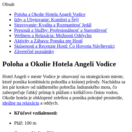
Obsah
Poloha a Okolie Hotela Angeli Vodice
Izby a Ubytovanie: Komfort a Štýl
Stravovanie: Kvalita a Rozmanitosť Jedál
Personál a Služby: Profesionálnosť a Starostlivosť
Wellness a Relaxácia: Možnosti Oddychu
Aktivity a Zábava: Ponuka pre Hostí
Skúsenosti a Recenzie Hostí: Čo Hovoria Návštevníci
Záverečné poznámky
Poloha a Okolie Hotela Angeli Vodice
Hotel Angeli v meste Vodice je situovaný na strategickom mieste,
ktoré ponúka kombináciu pohodlia a krásnej prírody. Nachádza sa
len pár krokov od nádherného pobrežia Jadranského mora, čo
zabezpečuje ľahký prístup k plážam s krištáľovo čistou vodou.
Okolie hotela je obklopené zeleňou a ponúka pokojné prostredie,
ideálne na relaxáciu
a oddych.
Kľúčové vzdialenosti:
Pláž: 100 m