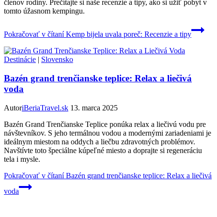
členov rodiny. Prečítajte si naše recenzie a tipy, ako si užiť pobyt v
tomto úžasnom kempingu.
Pokračovať v čítaní
Kemp bijela uvala poreč: Recenzie a tipy
Destinácie
|
Slovensko
Bazén grand trenčianske teplice: Relax a liečivá
voda
Autor
iBeriaTravel.sk
13. marca 2025
Bazén Grand Trenčianske Teplice ponúka relax a liečivú vodu pre
návštevníkov. S jeho termálnou vodou a modernými zariadeniami je
ideálnym miestom na oddych a liečbu zdravotných problémov.
Navštívte toto špeciálne kúpeľné miesto a doprajte si regeneráciu
tela i mysle.
Pokračovať v čítaní
Bazén grand trenčianske teplice: Relax a liečivá
voda