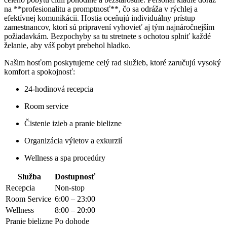
na **profesionalitu a promptnosť**, čo sa odráža v rýchlej a
efektívnej komunikácii. Hostia oceňujú individuálny prístup
zamestnancov, ktorí sú pripravení vyhovieť aj tým najnáročnejším
požiadavkám. Bezpochyby sa tu stretnete s ochotou splniť každé
želanie, aby váš pobyt prebehol hladko.
Našim hosťom poskytujeme celý rad služieb, ktoré zaručujú vysoký
komfort a spokojnosť:
24-hodinová recepcia
Room service
Čistenie izieb a pranie bielizne
Organizácia výletov a exkurzií
Wellness a spa procedúry
Služba
Dostupnosť
Recepcia
Non-stop
Room Service
6:00 – 23:00
Wellness
8:00 – 20:00
Pranie bielizne
Po dohode