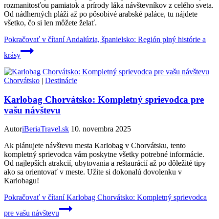
rozmanitosťou pamiatok a prírody láka návštevníkov z celého sveta.
Od nádherných pláži až po pôsobivé arabské paláce, tu nájdete
všetko, čo si len môžete želať.
Pokračovať v čítaní
Andalúzia, španielsko: Región plný histórie a
krásy
Chorvátsko
|
Destinácie
Karlobag Chorvátsko: Kompletný sprievodca pre
vašu návštevu
Autor
iBeriaTravel.sk
10. novembra 2025
Ak plánujete návštevu mesta Karlobag v Chorvátsku, tento
kompletný sprievodca vám poskytne všetky potrebné informácie.
Od najlepších atrakcií, ubytovania a reštaurácií až po dôležité tipy
ako sa orientovať v meste. Užite si dokonalú dovolenku v
Karlobagu!
Pokračovať v čítaní
Karlobag Chorvátsko: Kompletný sprievodca
pre vašu návštevu