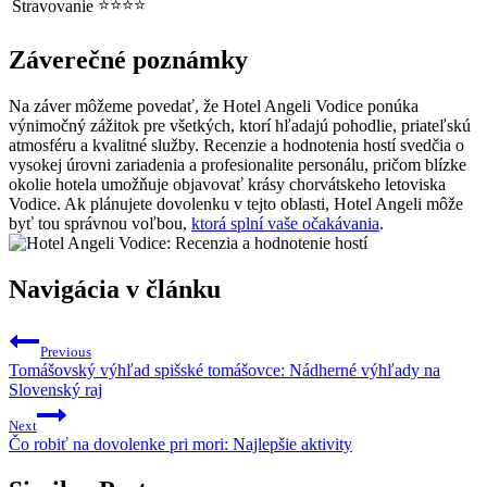
⭐⭐⭐⭐
Stravovanie
Záverečné poznámky
Na záver môžeme povedať, že Hotel Angeli Vodice ponúka
výnimočný zážitok pre všetkých, ktorí hľadajú pohodlie, priateľskú
atmosféru a kvalitné služby. Recenzie a hodnotenia hostí svedčia o
vysokej úrovni zariadenia a profesionalite personálu, pričom blízke
okolie hotela umožňuje objavovať krásy chorvátskeho letoviska
Vodice. Ak plánujete dovolenku v tejto oblasti, Hotel Angeli môže
byť tou správnou voľbou,
ktorá splní vaše očakávania
.
Navigácia v článku
Previous
Tomášovský výhľad spišské tomášovce: Nádherné výhľady na
Slovenský raj
Next
Čo robiť na dovolenke pri mori: Najlepšie aktivity