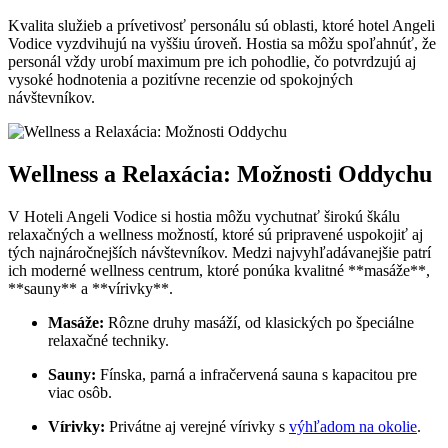
Kvalita služieb a prívetivosť personálu sú oblasti, ktoré hotel Angeli
Vodice vyzdvihujú na vyššiu úroveň. Hostia sa môžu spoľahnúť, že
personál vždy urobí maximum pre ich pohodlie, čo potvrdzujú aj
vysoké hodnotenia a pozitívne recenzie od spokojných
návštevníkov.
Wellness a Relaxácia: Možnosti Oddychu
V Hoteli Angeli Vodice si hostia môžu vychutnať širokú škálu
relaxačných a wellness možností, ktoré sú pripravené uspokojiť aj
tých najnáročnejších návštevníkov. Medzi najvyhľadávanejšie patrí
ich moderné wellness centrum, ktoré ponúka kvalitné **masáže**,
**sauny** a **vírivky**.
Masáže:
Rôzne druhy masáží, od klasických po špeciálne
relaxačné techniky.
Sauny:
Fínska, parná a infračervená sauna s kapacitou pre
viac osôb.
Vírivky:
Privátne aj verejné vírivky s
výhľadom na okolie
.