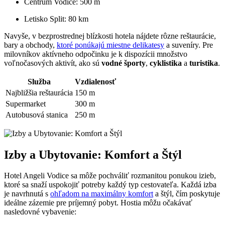
Centrum Vodice: 500 m
Letisko Split: 80 km
Navyše, v bezprostrednej blízkosti hotela nájdete rôzne reštaurácie,
bary a obchody,
ktoré ponúkajú miestne delikatesy
a suveníry. Pre
milovníkov aktívneho odpočinku je k dispozícii množstvo
voľnočasových aktivít, ako sú
vodné športy
,
cyklistika
a
turistika
.
Služba
Vzdialenosť
Najbližšia reštaurácia
150 m
Supermarket
300 m
Autobusová stanica
250 m
Izby a Ubytovanie: Komfort a Štýl
Hotel Angeli Vodice sa môže pochváliť rozmanitou ponukou izieb,
ktoré sa snaží uspokojiť potreby každý typ cestovateľa. Každá izba
je navrhnutá s
ohľadom na maximálny komfort
a štýl, čím poskytuje
ideálne zázemie pre príjemný pobyt. Hostia môžu očakávať
nasledovné vybavenie: