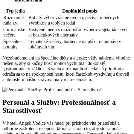
Typ jedla
Doplňujúci popis
Rozmanité
Bohatý výber vrátane ovocia, pečiva, mliečnych
raňajky
výrobkov a teplých jedál
Gurmánske
Vrstvené menu s možnosťou výberu vegetariánskych
večere
aj bezlepkových alternatív
Špeciálne
Tematické večery, barbecue na pláži, ochutnávky
ponuky
lokálnych vín
Nezabúdame ani na špeciálne diéty a alergie; vždy nájdeme vhodné
riešenia, aby si každý hosť mohol vychutnať dokonalý
gastronomický zážitok. Kvalita a rozmanitosť jedál sú prioritou a
odráža sa to na spokojnosti hostí, ktorí častokrát vyzdvihujú úroveň
a atmosféru nášho stravovania v ich recenziách.
Personál a Služby: Profesionálnosť a
Starostlivosť
V hoteli Angeli Vodice vás hneď pri príchode víta priateľská a
odborne zaškolená recepcia, ktorá sa stará o to, aby ste sa počas
celého pobytu cítili pohodlne a bezstarostne. Personál kladie dôraz