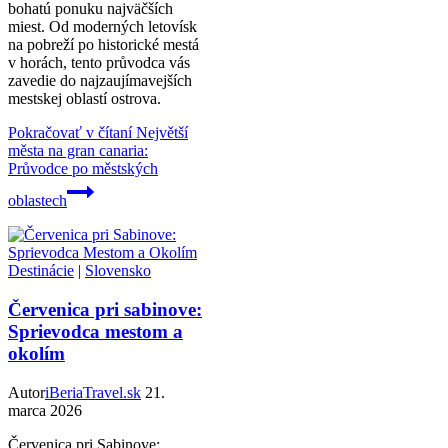
bohatú ponuku najväčších
miest. Od moderných letovísk
na pobreží po historické mestá
v horách, tento průvodca vás
zavedie do najzaujímavejších
mestskej oblastí ostrova.
Pokračovať v čítaní
Největší
města na gran canaria:
Průvodce po městských
oblastech
Destinácie
|
Slovensko
Červenica pri sabinove:
Sprievodca mestom a
okolím
Autor
iBeriaTravel.sk
21.
marca 2026
Červenica pri Sabinove: