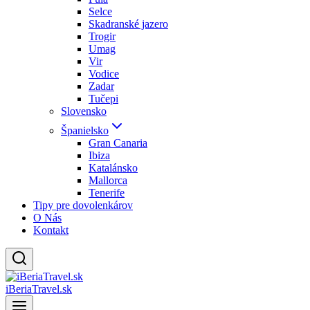
Selce
Skadranské jazero
Trogir
Umag
Vir
Vodice
Zadar
Tučepi
Slovensko
Španielsko
Gran Canaria
Ibiza
Katalánsko
Mallorca
Tenerife
Tipy pre dovolenkárov
O Nás
Kontakt
iBeriaTravel.sk