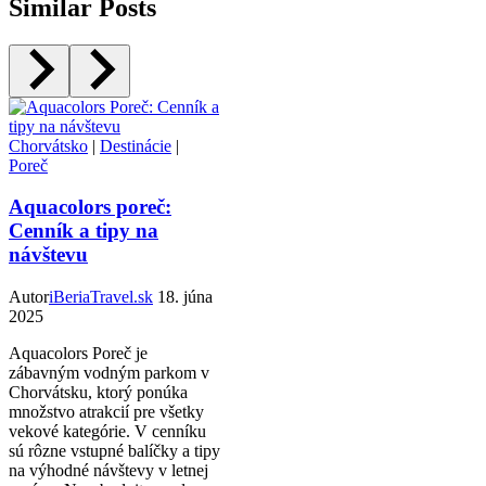
Similar Posts
Chorvátsko
|
Destinácie
|
Poreč
Aquacolors poreč:
Cenník a tipy na
návštevu
Autor
iBeriaTravel.sk
18. júna
2025
Aquacolors Poreč je
zábavným vodným parkom v
Chorvátsku, ktorý ponúka
množstvo atrakcií pre všetky
vekové kategórie. V cenníku
sú rôzne vstupné balíčky a tipy
na výhodné návštevy v letnej