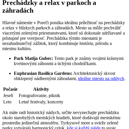
Prechádzky a relax v parkoch a
záhradách
Hlavné námestie v Poreči ponúka ideálnu príležitosť na prechádzky
a relax v blízkych parkoch a záhradách. Mesto sa môže pochváliť
viacerými zelenými priestranstvami, ktoré sú dokonale udržiavané a
prístupné pre verejnosť. Prechádzka týmito miestami je
nezabudnuteľný zážitok, ktorý kombinuje históriu, prírodu a
miestnu kultúru.
Park Matija Gubec:
Tento park je známy svojimi krásnymi
kvetinovými záhonmi a tichými chodníčkami.
Euphrasian Basilica Gardens:
Architektonický skvost
obklopený nádhernými záhradami,
ideálne miesto na oddych
.
Počasie
Aktivity
Jeseň
Fotografovanie, piknik
Leto
Letné festivaly, koncerty
Ak máte radi historický nádych, určite nevynechajte prechádzku
okolo starobylých mestských hradieb, ktoré dodávajú mestskému
prostrediu jedinečnú atmosféru. Tyrkysové more a svieže zelené
parky vytvárajú harmonický celok,
kde si každý nájde
to svoje.