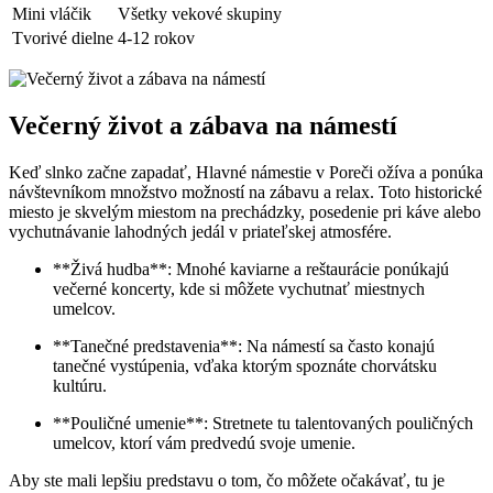
Mini vláčik
Všetky vekové skupiny
Tvorivé dielne
4-12 rokov
Večerný život a zábava na námestí
Keď slnko začne zapadať, Hlavné námestie v Poreči ožíva a ponúka
návštevníkom množstvo možností na zábavu a relax. Toto historické
miesto je skvelým miestom na prechádzky, posedenie pri káve alebo
vychutnávanie lahodných jedál v priateľskej atmosfére.
**Živá hudba**: Mnohé kaviarne a reštaurácie ponúkajú
večerné koncerty, kde si môžete vychutnať miestnych
umelcov.
**Tanečné predstavenia**: Na námestí sa často konajú
tanečné vystúpenia, vďaka ktorým spoznáte chorvátsku
kultúru.
**Pouličné umenie**: Stretnete tu talentovaných pouličných
umelcov, ktorí vám predvedú svoje umenie.
Aby ste mali lepšiu predstavu o tom, čo môžete očakávať, tu je