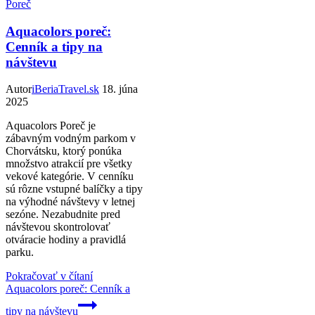
Poreč
Aquacolors poreč:
Cenník a tipy na
návštevu
Autor
iBeriaTravel.sk
18. júna
2025
Aquacolors Poreč je
zábavným vodným parkom v
Chorvátsku, ktorý ponúka
množstvo atrakcií pre všetky
vekové kategórie. V cenníku
sú rôzne vstupné balíčky a tipy
na výhodné návštevy v letnej
sezóne. Nezabudnite pred
návštevou skontrolovať
otváracie hodiny a pravidlá
parku.
Pokračovať v čítaní
Aquacolors poreč: Cenník a
tipy na návštevu