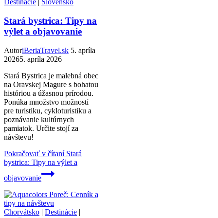
Destinácie
|
Slovensko
Stará bystrica: Tipy na
výlet a objavovanie
Autor
iBeriaTravel.sk
5. apríla
2026
5. apríla 2026
Stará Bystrica je malebná obec
na Oravskej Magure s bohatou
históriou a úžasnou prírodou.
Ponúka množstvo možností
pre turistiku, cykloturistiku a
poznávanie kultúrnych
pamiatok. Určite stojí za
návštevu!
Pokračovať v čítaní
Stará
bystrica: Tipy na výlet a
objavovanie
Chorvátsko
|
Destinácie
|