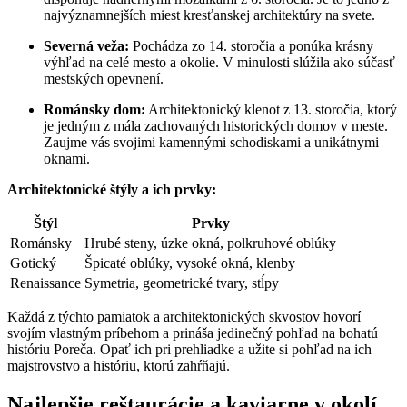
najvýznamnejších miest kresťanskej architektúry na svete.
Severná veža:
Pochádza zo 14. storočia a ponúka krásny
výhľad na celé mesto a okolie. V minulosti slúžila ako súčasť
mestských opevnení.
Románsky dom:
Architektonický klenot z 13. storočia, ktorý
je jedným z mála zachovaných historických domov v meste.
Zaujme vás svojimi kamennými schodiskami a unikátnymi
oknami.
Architektonické štýly a ich prvky:
Štýl
Prvky
Románsky
Hrubé steny, úzke okná, polkruhové oblúky
Gotický
Špicaté oblúky, vysoké okná, klenby
Renaissance
Symetria, geometrické tvary, stĺpy
Každá z týchto pamiatok a architektonických skvostov hovorí
svojím vlastným príbehom a prináša jedinečný pohľad na bohatú
históriu Poreča. Opať ich pri prehliadke a užite si pohľad na ich
majstrovstvo a históriu, ktorú zahŕňajú.
Najlepšie reštaurácie a kaviarne v okolí