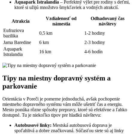
Aquapark Istralandia
– Perfektný výlet pre rodiny s deťmi,
ktoré si užijú množstvo šmykľaviek a vodných atrakcií.
Vzdialenosť od
Odhadovaný čas
Atrakcia
námestia
návštevy
Eufraziova
0,5 km
1-2 hodiny
bazilika
Jama Baredine
6 km
2-3 hodiny
Aquapark
16 km
4-6 hodín
Istralandia
Tipy na miestny dopravný systém a
parkovanie
Orientácia v Poreči je pomerne jednoduchá, avšak pochopenie
miestneho dopravného systému vám môže ušetriť čas a energiu.
Mesto ponúka rôzne spôsoby prepravy, ktoré sú efektívne a ľahko
dostupné. Tu je niekoľko tipov pre hladkú návštevu:
Autobusové linky:
Mestská autobusová doprava je
spoľahlivá a dobre značkovaná. Súčasťou siete sú aj linky