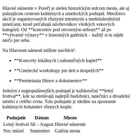
Hlavné námestie v Poreči je nielen historickým srdcom mesta, ale aj
pulzujúcim centrom kultúrnych a umeleckých podujatí. Množstvo
akcií je organizovaných rôznymi miestnymi a medzinárodnými
umelcami, ktoré priťahujú návštevníkov všetkých vekových
kategórií. Od **koncertov pod otvoreným nebom** až po
**výtvarné výstavy** v honosných galériách – každý si tu nájde
niečo pre seba.
Na Hlavnom námestí môžete navštíviť:
**Koncerty lokálnych i zahraničných kapiel**
**Umelecké workshopy pre deti a dospelých**
**Premietania filmov a dokumentov**
Jedným z najpopulárnejších podujatí je každoročný **letný
festival**, kde sa stretávajú najlepší hudobníci, tanečníci a divadelní
umelci z celého sveta. Toto podujatie je ideálne na spoznanie
kultúrnych bohatstiev rôznych krajín:
Podujatie
Dátum
Miesto
Letný festival
Júl – August
Hlavné námestie
Noc múzeí
September
Galéria mesta