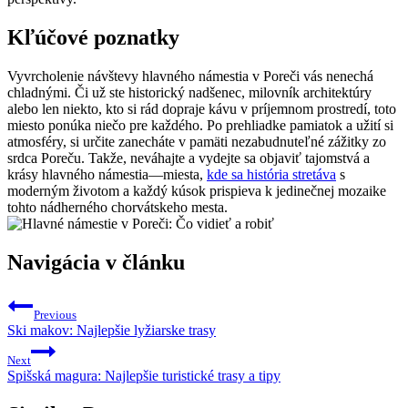
Kľúčové poznatky
Vyvrcholenie návštevy hlavného námestia v Poreči vás nenechá
chladnými. Či už ste historický nadšenec, milovník architektúry
alebo len niekto, kto si rád dopraje kávu v príjemnom prostredí, toto
miesto ponúka niečo pre každého. Po prehliadke pamiatok a užití si
atmosféry, si určite zanecháte v pamäti nezabudnuteľné zážitky zo
srdca Poreču. Takže, neváhajte a vydejte sa objaviť tajomstvá a
krásy hlavného námestia—miesta,
kde sa história stretáva
s
moderným životom a každý kúsok prispieva k jedinečnej mozaike
tohto nádherného chorvátskeho mesta.
Navigácia v článku
Previous
Ski makov: Najlepšie lyžiarske trasy
Next
Spišská magura: Najlepšie turistické trasy a tipy