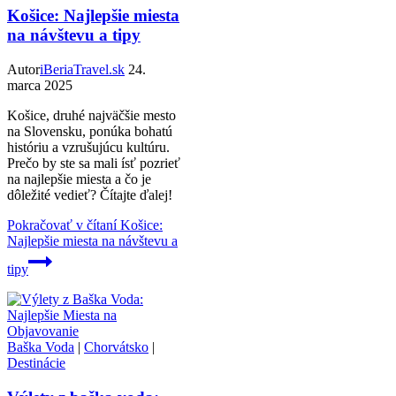
Košice: Najlepšie miesta
na návštevu a tipy
Autor
iBeriaTravel.sk
24.
marca 2025
Košice, druhé najväčšie mesto
na Slovensku, ponúka bohatú
históriu a vzrušujúcu kultúru.
Prečo by ste sa mali ísť pozrieť
na najlepšie miesta a čo je
dôležité vedieť? Čítajte ďalej!
Pokračovať v čítaní
Košice:
Najlepšie miesta na návštevu a
tipy
Baška Voda
|
Chorvátsko
|
Destinácie