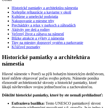
Historické pamiatky a architektúra námestia
Najlepšie reštaurácie a kaviarne v okolí
Kultúrne a umelecké podujatia
Nakupovanie a miestne trhy
Prechádzky a relax v parkoch a záhradách
Aktivity pre deti a rodiny
Večerný život a zábava na námestí
Blízke atrakcie a výlety z námestia
Tipy na miestny dopravný systém a parkovanie
Kľúčové poznatky
Historické pamiatky a architektúra
námestia
Hlavné námestie v Poreči sa pýši bohatým historickým dedičstvom,
ktoré môžete objavovať počas svojho pobytu. Námestie ponúka
rôznorodé architektonické skvosty a historické pamiatky, ktoré
lákajú návštevníkov svojou jedinečnosťou a zachovalosťou.
Dôležité historické pamiatky, ktoré by ste nemali prehliadnuť:
Eufraziova bazilika:
Tento UNESCO pamiatkový skvost
disponuje nádhernými mozaikami z 6. storočia. Je to jedno z