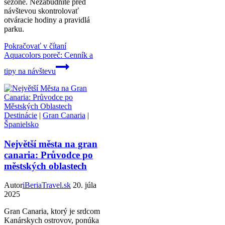
sezóne. Nezabudnite pred
návštevou skontrolovať
otváracie hodiny a pravidlá
parku.
Pokračovať v čítaní
Aquacolors poreč: Cenník a
tipy na návštevu
Destinácie
|
Gran Canaria
|
Španielsko
Největší města na gran
canaria: Průvodce po
městských oblastech
Autor
iBeriaTravel.sk
20. júla
2025
Gran Canaria, ktorý je srdcom
Kanárskych ostrovov, ponúka