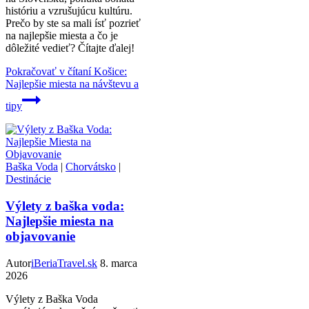
históriu a vzrušujúcu kultúru.
Prečo by ste sa mali ísť pozrieť
na najlepšie miesta a čo je
dôležité vedieť? Čítajte ďalej!
Pokračovať v čítaní
Košice:
Najlepšie miesta na návštevu a
tipy
Baška Voda
|
Chorvátsko
|
Destinácie
Výlety z baška voda:
Najlepšie miesta na
objavovanie
Autor
iBeriaTravel.sk
8. marca
2026
Výlety z Baška Voda