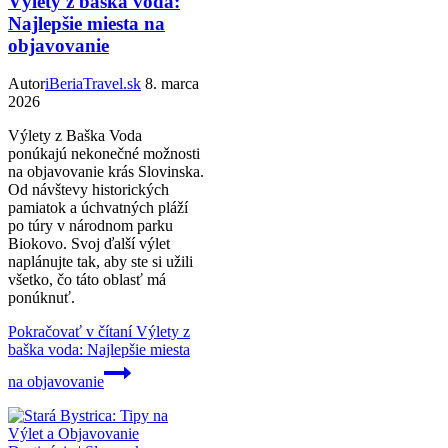
Výlety z baška voda:
Najlepšie miesta na
objavovanie
Autor
iBeriaTravel.sk
8. marca
2026
Výlety z Baška Voda
ponúkajú nekonečné možnosti
na objavovanie krás Slovinska.
Od návštevy historických
pamiatok a úchvatných pláží
po túry v národnom parku
Biokovo. Svoj ďalší výlet
naplánujte tak, aby ste si užili
všetko, čo táto oblasť má
ponúknuť.
Pokračovať v čítaní
Výlety z
baška voda: Najlepšie miesta
na objavovanie