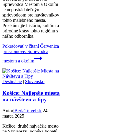
Sprievodca Mestom a Okolím
je nepostrádateľným
sprievodcom pre návštevníkov
tohto malebného mesta.
Preskúmajte históriu, kultúru a
prírodné krásy tohto regiónu s
nášho odborníka.
Pokračovať v čítaní
Červenica
pri sabinove: Sprievodca
mestom a okolím
Destinácie
|
Slovensko
Košice: Najlepšie miesta
na návštevu a tipy
Autor
iBeriaTravel.sk
24.
marca 2025
Košice, druhé najväčšie mesto
na Slovensku, ponúka bohatú