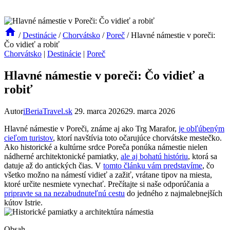
/
Destinácie
/
Chorvátsko
/
Poreč
/
Hlavné námestie v poreči:
Čo vidieť a robiť
Chorvátsko
|
Destinácie
|
Poreč
Hlavné námestie v poreči: Čo vidieť a
robiť
Autor
iBeriaTravel.sk
29. marca 2026
29. marca 2026
Hlavné námestie v Poreči, známe aj ako Trg Marafor,
je obľúbeným
cieľom turistov
, ktorí navštívia toto očarujúce chorvátske mestečko.
Ako historické a kultúrne srdce Poreča ponúka námestie nielen
nádherné architektonické pamiatky,
ale aj bohatú históriu
, ktorá sa
datuje až do antických čias. V
tomto článku vám predstavíme
, čo
všetko možno na námestí vidieť a zažiť, vrátane tipov na miesta,
ktoré určite nesmiete vynechať. Prečítajte si naše odporúčania a
pripravte sa na nezabudnuteľnú cestu
do jedného z najmalebnejších
kútov Istrie.
Obsah