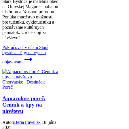
Stará Bystrica je malebná obec
na Oravskej Magure s bohatou
históriou a úžasnou prírodou.
Ponúka množstvo možností
pre turistiku, cykloturistiku a
poznávanie kultúrnych
pamiatok. Určite stojí za
návštevu!
Pokračovať v čítaní
Stará
bystrica: Tipy na výlet a
objavovanie
Chorvátsko
|
Destinácie
|
Poreč
Aquacolors poreč:
Cenník a tipy na
návštevu
Autor
iBeriaTravel.sk
18. júna
2025