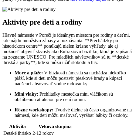
Aktivity pre deti a rodiny
Hlavné námestie v Poreči je ideálnym miestom pre rodiny s deťmi,
kde nájdu množstvo zábavy a poznávania. **Prechádzky po
historickom centre** ponúkajú nielen krásne výhľady, ale aj
možnosť objaviť skvosty ako Eufraziovu baziliku, ktorá je zapísaná
na zozname UNESCO. Pre mladších návštevníkov sú tu **detské
ihriská a parky**, kde si môžu užiť slobodu a hry.
More a pláže:
V blízkosti námestia sa nachádza niekoľko
pláží, kde si deti môžu postaviť pieskové hrady a kúpací
nadšenci absovovať vodné radovánky.
Mini vlaky:
Prehliadky mestečka mini vláčikom sú
obľúbenou atrakciou pre celú rodinu.
Rôzne workshopy:
Tvorivé dielne sú často organizované na
námestí, kde deti môžu maľovať, vyrábať bábky či ozdoby.
Aktivita
Veková skupina
Detské ihrisko
2-12 rokov