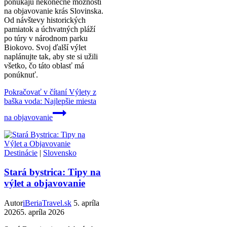
ponúkajú nekonečné možnosti
na objavovanie krás Slovinska.
Od návštevy historických
pamiatok a úchvatných pláží
po túry v národnom parku
Biokovo. Svoj ďalší výlet
naplánujte tak, aby ste si užili
všetko, čo táto oblasť má
ponúknuť.
Pokračovať v čítaní
Výlety z
baška voda: Najlepšie miesta
na objavovanie
Destinácie
|
Slovensko
Stará bystrica: Tipy na
výlet a objavovanie
Autor
iBeriaTravel.sk
5. apríla
2026
5. apríla 2026