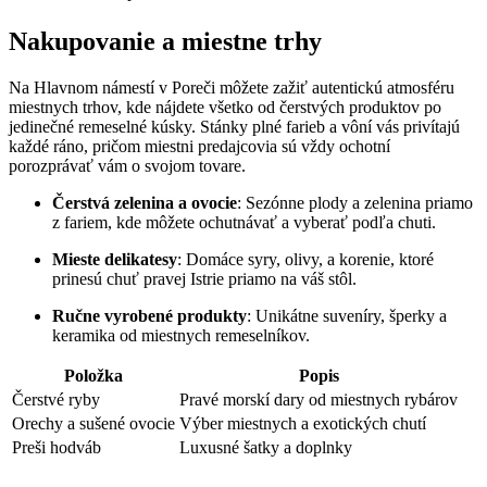
Nakupovanie a miestne trhy
Na Hlavnom námestí v Poreči môžete zažiť autentickú atmosféru
miestnych trhov, kde nájdete všetko od čerstvých produktov po
jedinečné remeselné kúsky. Stánky plné farieb a vôní vás privítajú
každé ráno, pričom miestni predajcovia sú vždy ochotní
porozprávať vám o svojom tovare.
Čerstvá zelenina a ovocie
: Sezónne plody a zelenina priamo
z fariem, kde môžete ochutnávať a vyberať podľa chuti.
Mieste delikatesy
: Domáce syry, olivy, a korenie, ktoré
prinesú chuť pravej Istrie priamo na váš stôl.
Ručne vyrobené produkty
: Unikátne suveníry, šperky a
keramika od miestnych remeselníkov.
Položka
Popis
Čerstvé ryby
Pravé morskí dary od miestnych rybárov
Orechy a sušené ovocie
Výber miestnych a exotických chutí
Preši hodváb
Luxusné šatky a doplnky