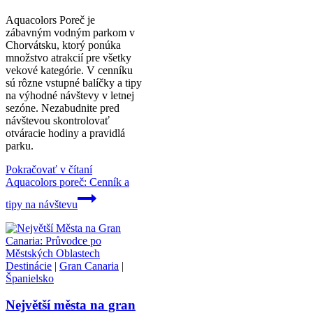
Aquacolors Poreč je
zábavným vodným parkom v
Chorvátsku, ktorý ponúka
množstvo atrakcií pre všetky
vekové kategórie. V cenníku
sú rôzne vstupné balíčky a tipy
na výhodné návštevy v letnej
sezóne. Nezabudnite pred
návštevou skontrolovať
otváracie hodiny a pravidlá
parku.
Pokračovať v čítaní
Aquacolors poreč: Cenník a
tipy na návštevu
Destinácie
|
Gran Canaria
|
Španielsko
Největší města na gran