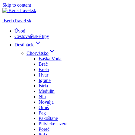
Skip to content
iBeriaTravel.sk
Úvod
Cestovatělské tipy
Destinácie
Chorvátsko
Baška Voda
Brač
Brela
Hvar
Igrane
Istria
Medulin
Nin
Novalja
Omiš
Pag
Pakoštane
Plitvické jazera
Poreč
Pula