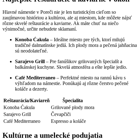
Hlavné námestie v Poreči nie je len turistickým cieľom so
zaujímavou históriou a kultúrou, ale aj miestom, kde môžete nájsť
rôzne skvelé reštaurácie a kaviarne. Ak máte chuť na niečo
výnimočné, určite nebudete sklamaní.
Konoba Ćakula
– Ideálne miesto pre tých, ktorí milujú
tradičné dalmatínske jedlá. Ich plody mora a pečená jahňacina
sú neodolateľné.
Sarajevo Grill
– Pre fanúšikov grilovaných špecialít a
balkánskej kuchyne. Skvelá atmosféra a ešte lepšie jedlo.
Café Mediterraneo
– Perfektné miesto na rannú kávu s
výhľadom na námestie. Ponúkajú aj rôzne čerstvo pečené
koláče a dezerty.
Reštaurácia/Kaviareň
Špecialita
Konoba Ćakula
Grilované plody mora
Sarajevo Grill
Čevapčiči
Café Mediterraneo
Espresso a koláče
Kultúrne a umelecké podujatia