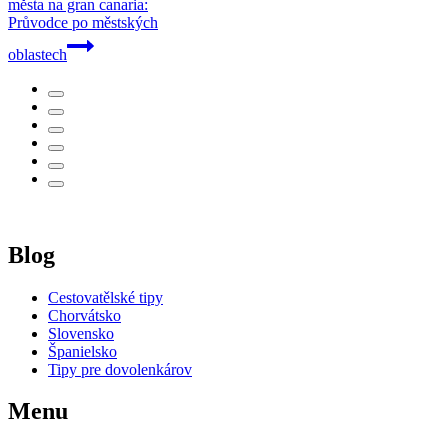
města na gran canaria:
Průvodce po městských
oblastech
Blog
Cestovatělské tipy
Chorvátsko
Slovensko
Španielsko
Tipy pre dovolenkárov
Menu