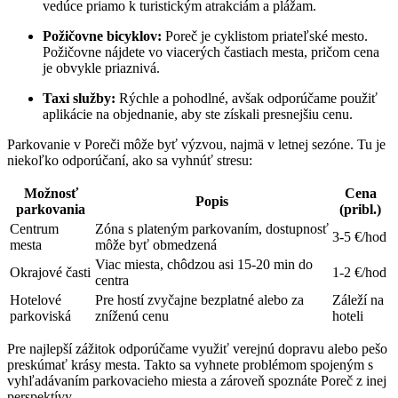
vedúce priamo k turistickým atrakciám a plážam.
Požičovne bicyklov:
Poreč je cyklistom priateľské mesto.
Požičovne nájdete vo viacerých častiach mesta, pričom cena
je obvykle priaznivá.
Taxi služby:
Rýchle a pohodlné, avšak odporúčame použiť
aplikácie na objednanie, aby ste získali presnejšiu cenu.
Parkovanie v Poreči môže byť výzvou, najmä v letnej sezóne. Tu je
niekoľko odporúčaní, ako sa vyhnúť stresu:
Možnosť
Cena
Popis
parkovania
(pribl.)
Centrum
Zóna s plateným parkovaním, dostupnosť
3-5 €/hod
mesta
môže byť obmedzená
Viac miesta, chôdzou asi 15-20 min do
Okrajové časti
1-2 €/hod
centra
Hotelové
Pre hostí zvyčajne bezplatné alebo za
Záleží na
parkoviská
zníženú cenu
hoteli
Pre najlepší zážitok odporúčame využiť verejnú dopravu alebo pešo
preskúmať krásy mesta. Takto sa vyhnete problémom spojeným s
vyhľadávaním parkovacieho miesta a zároveň spoznáte Poreč z inej
perspektívy.