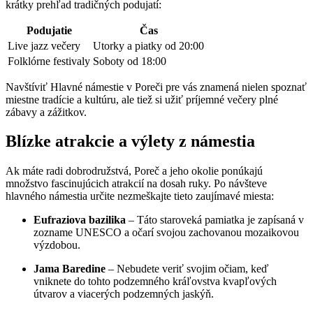
krátky prehľad tradičných podujatí:
Podujatie
Čas
Live jazz večery
Utorky a piatky od 20:00
Folklórne festivaly
Soboty od 18:00
Navštíviť Hlavné námestie v Poreči pre vás znamená nielen spoznať
miestne tradície a kultúru, ale tiež si užiť príjemné večery plné
zábavy a zážitkov.
Blízke atrakcie a výlety z námestia
Ak máte radi dobrodružstvá, Poreč a jeho okolie ponúkajú
množstvo fascinujúcich atrakcií na dosah ruky. Po návšteve
hlavného námestia určite nezmeškajte tieto zaujímavé miesta:
Eufraziova bazilika
– Táto staroveká pamiatka je zapísaná v
zozname UNESCO a očarí svojou zachovanou mozaikovou
výzdobou.
Jama Baredine
– Nebudete veriť svojim očiam, keď
vniknete do tohto podzemného kráľovstva kvapľových
útvarov a viacerých podzemných jaskýň.