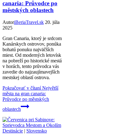
canaria: Průvodce po
městských oblastech
Autor
iBeriaTravel.sk
20. júla
2025
Gran Canaria, ktorý je srdcom
Kanárskych ostrovov, ponúka
bohatú ponuku najväčších
miest. Od moderných letovísk
na pobreží po historické mestá
v horách, tento průvodca vás
zavedie do najzaujímavejších
mestskej oblastí ostrova.
Pokračovať v čítaní
Největší
města na gran canaria:
Průvodce po městských
oblastech
Destinácie
|
Slovensko