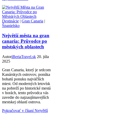
Destinácie
|
Gran Canaria
|
Španielsko
Největší města na gran
canaria: Průvodce po
městských oblastech
Autor
iBeriaTravel.sk
20. júla
2025
Gran Canaria, ktorý je srdcom
Kanárskych ostrovov, ponúka
bohatú ponuku najväčších
miest. Od moderných letovísk
na pobreží po historické mestá
v horách, tento průvodca vás
zavedie do najzaujímavejších
mestskej oblastí ostrova.
Pokračovať v čítaní
Největší