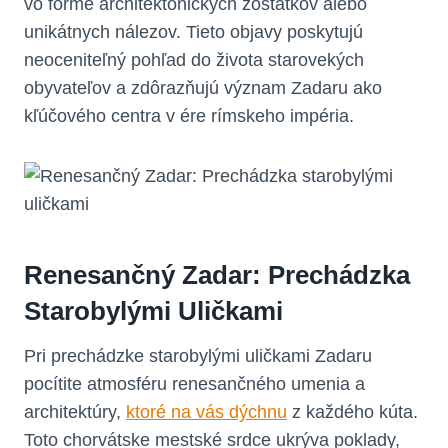
vo forme architektonických zostatkov alebo
unikátnych nálezov. Tieto objavy poskytujú
neoceniteľný pohľad do života starovekých
obyvateľov a zdôrazňujú význam Zadaru ako
kľúčového centra v ére rímskeho impéria.
Renesančný Zadar: Prechádzka
Starobylými Uličkami
Pri prechádzke starobylými uličkami Zadaru
pocítite atmosféru renesančného umenia a
architektúry,
ktoré na vás dýchnu
z každého kúta.
Toto chorvátske mestské srdce ukrýva poklady,