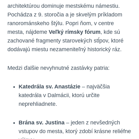
architektúrou dominuje mestskému námestiu.
Pochádza z 9. storočia a je skvelým príkladom
ranorománskeho štýlu. Popri ňom, v centre
mesta, nájdeme
Veľký rímsky fórum
, kde sú
zachované fragmenty starovekých stĺpov, ktoré
dodávajú miestu nezameniteľný historický ráz.
Medzi ďalšie nevyhnutné zastávky patria:
Katedrála sv. Anastázie
– najväčšia
katedrála v Dalmácii, ktorú určite
neprehliadnete.
Brána sv. Justina
– jeden z nevšedných
vstupov do mesta, ktorý zdobí krásne reliéfne