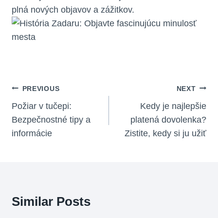
plná nových objavov a zážitkov.
Navigácia
PREVIOUS
NEXT
V
Požiar v tučepi:
Kedy je najlepšie
Bezpečnostné tipy a
platená dovolenka?
Článku
informácie
Zistite, kedy si ju užiť
Similar Posts