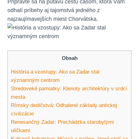
Pripravte sa na pútavú cestu časom, ktorá Vám
odhalí príbehy aj tajomstvá jedného z
najzaujímavejších miest Chorvátska.
Obsah
História a vzostupy: Ako sa Zadar stal
významným centrom
Stredoveké pamiatky: Klenoty architektúry v srdci
mesta
Rímsky dedičstvá: Odhalené základy antickej
civilizácie
Renesančný Zadar: Prechádzka starobylými
uličkami
Kulturné bohatstvo: Múzeá a galérie, ktoré stojí za