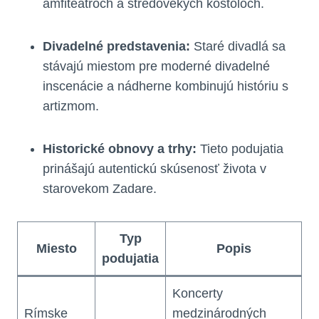
amfiteátroch a stredovekých kostoloch.
Divadelné predstavenia:
Staré divadlá sa
stávajú miestom pre moderné divadelné
inscenácie a nádherne kombinujú históriu s
artizmom.
Historické obnovy a trhy:
Tieto podujatia
prinášajú autentickú skúsenosť života v
starovekom Zadare.
Typ
Miesto
Popis
podujatia
Koncerty
Rímske
medzinárodných