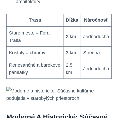
architektúry.
Trasa
Dĺžka
Náročnosť
Staré mesto – Fóra
2 km
Jednoduchá
Trasa
Kostoly a chrámy
3 km
Stredná
Renesančné a barokové
2.5
Jednoduchá
pamiatky
km
Moderné A Historické: Súčasné