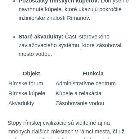
Pozostatky rímskych kúpeľov:
Dômyselne
navrhnuté kúpele, ktoré ukazujú pokročilé
inžinierske znalosti Rimanov.
Staré akvadukty:
Časti starovekého
zavlažovacieho systému, ktoré zásobovali
mesto vodou.
Objekt
Funkcia
Rímske fórum
Administratívne centrum
Rímske kúpele
Kúpele a relaxácia
Akvadukty
Zásobovanie vodou
Stopy rímskej civilizácie sú viditeľné aj na
mnohých ďalších miestach v rámci mesta, či už