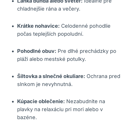
Ľahká bunda alebo sveter:
Ideálne pre
chladnejšie rána a večery.
Krátke nohavice:
Celodenné pohodlie
počas teplejších popoludní.
Pohodlné obuv:
Pre dlhé prechádzky po
pláži alebo mestské potulky.
Šiltovka a slnečné okuliare:
Ochrana pred
slnkom je nevyhnutná.
Kúpacie oblečenie:
Nezabudnite na
plavky na relaxáciu pri mori alebo v
bazéne.