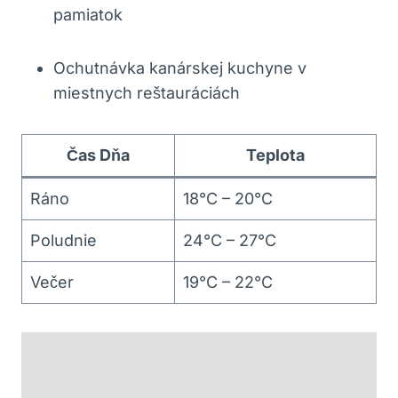
pamiatok
Ochutnávka kanárskej kuchyne v
miestnych reštauráciách
Čas Dňa
Teplota
Ráno
18°C – 20°C
Poludnie
24°C – 27°C
Večer
19°C – 22°C