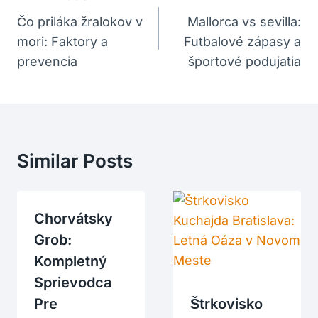
V
Čo priláka žralokov v
Mallorca vs sevilla:
mori: Faktory a
Futbalové zápasy a
Článku
prevencia
športové podujatia
Similar Posts
Chorvátsky
Grob:
Kompletný
Sprievodca
Pre
Štrkovisko