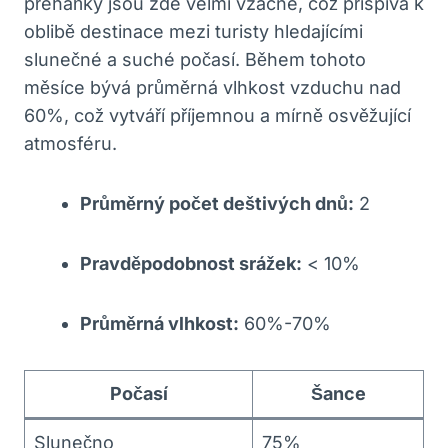
přeháňky jsou zde velmi vzácné, což přispívá k
oblibě destinace mezi turisty hledajícími
slunečné a suché počasí. Během tohoto
měsíce bývá průměrná vlhkost vzduchu nad
60%, což vytváří příjemnou a mírně osvěžující
atmosféru.
Průměrný počet deštivých dnů:
2
Pravděpodobnost srážek:
< 10%
Průměrná vlhkost:
60%-70%
Počasí
Šance
Slunečno
75%