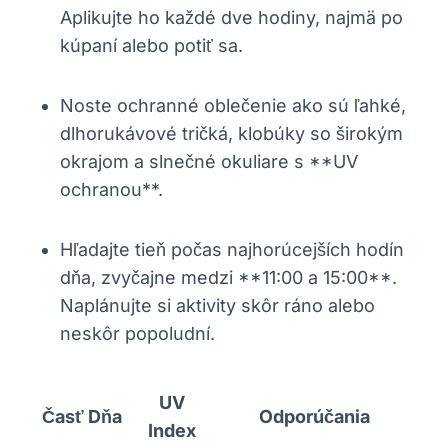
Aplikujte ho každé dve hodiny, najmä po
kúpaní alebo potiť sa.
Noste ochranné oblečenie ako sú ľahké,
dlhorukávové tričká, klobúky so širokým
okrajom a slnečné okuliare s **UV
ochranou**.
Hľadajte tieň počas najhorúcejších hodín
dňa, zvyčajne medzi **11:00 a 15:00**.
Naplánujte si aktivity skôr ráno alebo
neskôr popoludní.
UV
Časť Dňa
Odporúčania
Index