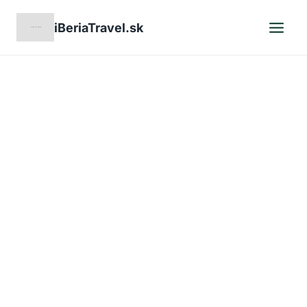
Skip
iBeriaTravel.sk
to
content