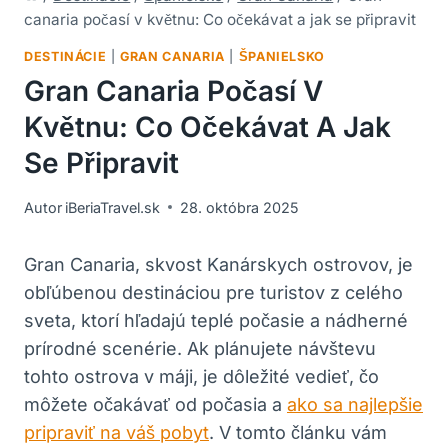
canaria počasí v květnu: Co očekávat a jak se připravit
DESTINÁCIE
|
GRAN CANARIA
|
ŠPANIELSKO
Gran Canaria Počasí V
Květnu: Co Očekávat A Jak
Se Připravit
Autor
iBeriaTravel.sk
28. októbra 2025
Gran Canaria, skvost Kanárskych ostrovov, je
obľúbenou destináciou pre turistov z celého
sveta, ktorí hľadajú teplé počasie a nádherné
prírodné scenérie. Ak plánujete návštevu
tohto ostrova v máji, je dôležité vedieť, čo
môžete očakávať od počasia a
ako sa najlepšie
pripraviť na váš pobyt
. V tomto článku vám