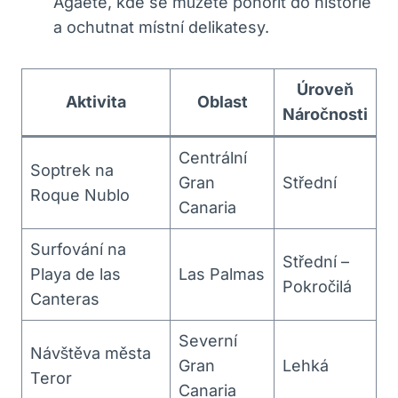
Agaete, kde se můžete ponořit do historie
a ochutnat místní delikatesy.
Úroveň
Aktivita
Oblast
Náročnosti
Centrální
Soptrek na
Gran
Střední
Roque Nublo
Canaria
Surfování na
Střední –
Playa de las
Las Palmas
Pokročilá
Canteras
Severní
Návštěva města
Gran
Lehká
Teror
Canaria