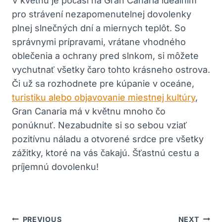
V květnu je počasí na Gran Canaria ideálním
pro strávení nezapomenutelnej dovolenky
plnej slnečných dní a miernych teplôt. So
správnymi prípravami, vrátane vhodného
oblečenia a ochrany pred slnkom, si môžete
vychutnať všetky čaro tohto krásneho ostrova.
Či už sa rozhodnete pre kúpanie v oceáne,
turistiku alebo objavovanie miestnej kultúry
,
Gran Canaria má v květnu mnoho čo
ponúknuť. Nezabudnite si so sebou vziať
pozitívnu náladu a otvorené srdce pre všetky
zážitky, ktoré na vás čakajú. Šťastnú cestu a
príjemnú dovolenku!
Navigácia
PREVIOUS
NEXT