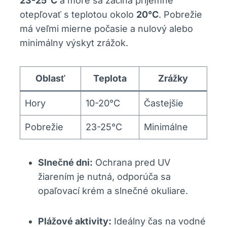
23-25°C
a more sa začína príjemne
otepľovať s teplotou okolo
20°C
. Pobrežie
má veľmi mierne počasie a nulový alebo
minimálny výskyt zrážok.
Oblasť
Teplota
Zrážky
Hory
10-20°C
Častejšie
Pobrežie
23-25°C
Minimálne
Slnečné dni:
Ochrana pred UV
žiarením je nutná, odporúča sa
opaľovací krém a slnečné okuliare.
Plážové aktivity:
Ideálny čas na vodné