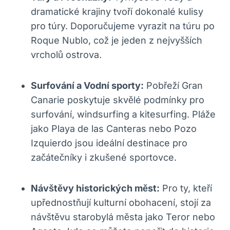
dramatické krajiny tvoří dokonalé kulisy
pro túry. Doporučujeme vyrazit na túru po
Roque Nublo, což je jeden z nejvyšších
vrcholů ostrova.
Surfování a Vodní sporty:
Pobřeží Gran
Canarie poskytuje skvělé podmínky pro
surfování, windsurfing a kitesurfing. Pláže
jako Playa de las Canteras nebo Pozo
Izquierdo jsou ideální destinace pro
začátečníky i zkušené sportovce.
Návštěvy historických měst:
Pro ty, kteří
upřednostňují kulturní obohacení, stojí za
návštěvu starobylá města jako Teror nebo