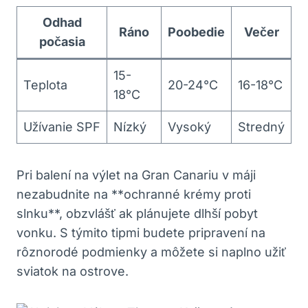
Odhad
Ráno
Poobedie
Večer
počasia
15-
Teplota
20-24°C
16-18°C
18°C
Užívanie SPF
Nízký
Vysoký
Stredný
Pri balení na výlet na Gran Canariu v máji
nezabudnite na **ochranné krémy proti
slnku**, obzvlášť ak plánujete dlhší pobyt
vonku. S týmito tipmi budete pripravení na
rôznorodé podmienky a môžete si naplno užiť
sviatok na ostrove.