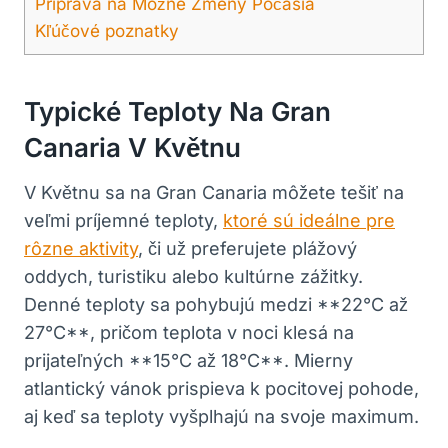
Príprava na Možné Zmeny Počasia
Kľúčové poznatky
Typické Teploty Na Gran
Canaria V Květnu
V Květnu sa na Gran Canaria môžete tešiť na
veľmi príjemné teploty,
ktoré sú ideálne pre
rôzne aktivity
, či už preferujete plážový
oddych, turistiku alebo kultúrne zážitky.
Denné teploty sa pohybujú medzi **22°C až
27°C**, pričom teplota v noci klesá na
prijateľných **15°C až 18°C**. Mierny
atlantický vánok prispieva k pocitovej pohode,
aj keď sa teploty vyšplhajú na svoje maximum.