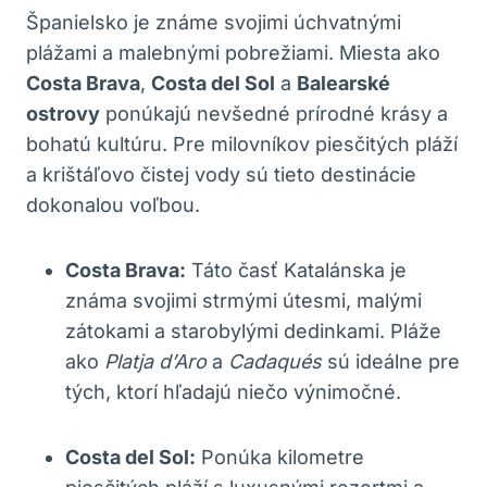
Španielsko je známe svojimi úchvatnými
plážami a malebnými pobrežiami. Miesta ako
Costa Brava
,
Costa del Sol
a
Balearské
ostrovy
ponúkajú nevšedné prírodné krásy a
bohatú kultúru. Pre milovníkov piesčitých pláží
a krištáľovo čistej vody sú tieto destinácie
dokonalou voľbou.
Costa Brava:
Táto časť Katalánska je
známa svojimi strmými útesmi, malými
zátokami a starobylými dedinkami. Pláže
ako
Platja d’Aro
a
Cadaqués
sú ideálne pre
tých, ktorí hľadajú niečo výnimočné.
Costa del Sol:
Ponúka kilometre