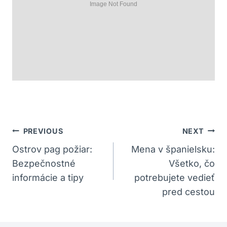
Navigácia
PREVIOUS
NEXT
V
Ostrov pag požiar:
Mena v španielsku:
Bezpečnostné
Všetko, čo
Článku
informácie a tipy
potrebujete vedieť
pred cestou