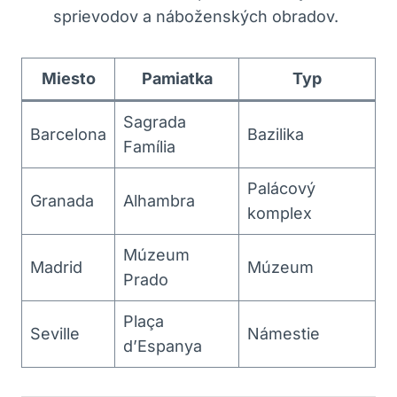
sprievodov a náboženských obradov.
Miesto
Pamiatka
Typ
Sagrada
Barcelona
Bazilika
Família
Palácový
Granada
Alhambra
komplex
Múzeum
Madrid
Múzeum
Prado
Plaça
Seville
Námestie
d’Espanya