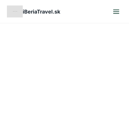
Skip
iBeriaTravel.sk
to
content