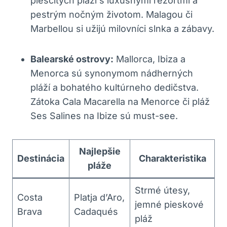
piesčitých pláží s luxusnými rezortmi a
pestrým nočným životom. Malagou či
Marbellou si užijú milovníci slnka a zábavy.
Balearské ostrovy:
Mallorca, Ibiza a
Menorca sú synonymom nádherných
pláží a bohatého kultúrneho dedičstva.
Zátoka Cala Macarella na Menorce či pláž
Ses Salines na Ibize sú must-see.
Najlepšie
Destinácia
Charakteristika
pláže
Strmé útesy,
Costa
Platja d’Aro,
jemné pieskové
Brava
Cadaqués
pláž