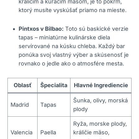
králičím a kuracím mäsom, je to pokrm,
ktorý musíte vyskúšať priamo na mieste.
Pintxos v Bilbao:
Toto sú baskické verzie
tapas – miniatúrne kulinárske diela
servírované na kúsku chleba. Každý bar
ponúka svoj vlastný výber a skúsenosť je
rovnako o jedle ako o atmosfére mesta.
Oblasť
Špecialita
Hlavné Ingrediencie
Šunka, olivy, morská
Madrid
Tapas
plody
Ryža, morske plody,
Valencia
Paella
králičie mäso,