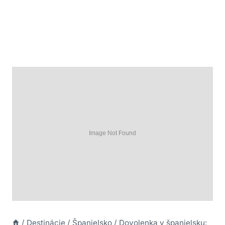
/
Destinácie
/
Španielsko
/
Dovolenka v španielsku: