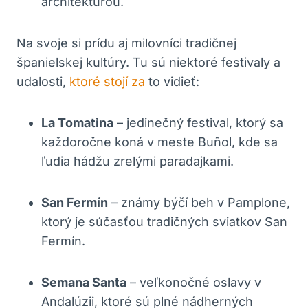
architektúrou.
Na svoje si prídu aj milovníci tradičnej
španielskej kultúry. Tu sú niektoré festivaly a
udalosti,
ktoré stojí za
to vidieť:
La Tomatina
– jedinečný festival, ktorý sa
každoročne koná v meste Buñol, kde sa
ľudia hádžu zrelými paradajkami.
San Fermín
– známy býčí beh v Pamplone,
ktorý je súčasťou tradičných sviatkov San
Fermín.
Semana Santa
– veľkonočné oslavy v
Andalúzii, ktoré sú plné nádherných