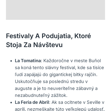
Festivaly A Podujatia, Ktoré
Stoja Za Návštevu
La Tomatina
: Každoročne v meste Buñol
sa koná tento slávny festival, kde sa tisíce
ľudí zapájajú do gigantickej bitky rajčín.
Uskutočňuje sa poslednú stredu v
auguste a je to neuveriteľne zábavný a
nezabudnuteľný zážitok.
La Feria de Abril
: Ak sa ocitnete v Seville v
apríli, nezmeškajte túto veľkolepú udalosť,