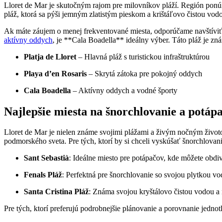
Lloret de Mar je skutočným rajom pre milovníkov pláží. Región ponúka 
pláž, ktorá sa pýši jemným zlatistým pieskom a krištáľovo čistou vodo
Ak máte záujem o menej frekventované miesta, odporúčame navštíviť *
aktívny oddych
, je **Cala Boadella** ideálny výber. Táto pláž je z
Platja de Lloret
– Hlavná pláž s turistickou infraštruktúrou
Playa d’en Rosaris
– Skrytá zátoka pre pokojný oddych
Cala Boadella
– Aktívny oddych a vodné športy
Najlepšie miesta na šnorchlovanie a potáp
Lloret de Mar je nielen známe svojimi plážami a živým nočným život
podmorského sveta. Pre tých, ktorí by si chceli vyskúšať šnorchlovan
Sant Sebastià
: Ideálne miesto pre potápačov, kde môžete obdi
Fenals Pláž
: Perfektná pre šnorchlovanie so svojou plytkou v
Santa Cristina Pláž
: Známa svojou kryštálovo čistou vodou 
Pre tých, ktorí preferujú podrobnejšie plánovanie a porovnanie jedno