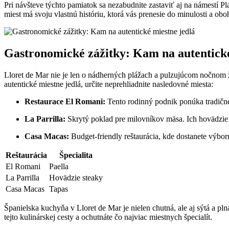
Pri návšteve týchto pamiatok sa nezabudnite zastaviť aj na námestí P
miest má svoju vlastnú históriu, ktorá vás prenesie do minulosti a obo
Gastronomické zážitky: Kam na autentické
Lloret de Mar nie je len o nádherných plážach a pulzujúcom nočnom
autentické miestne jedlá, určite neprehliadnite nasledovné miesta:
Restaurace El Romani:
Tento rodinný podnik ponúka tradičné 
La Parrilla:
Skrytý poklad pre milovníkov mäsa. Ich hovädzie s
Casa Macas:
Budget-friendly reštaurácia, kde dostanete výbor
Reštaurácia
Špecialita
El Romani
Paella
La Parrilla
Hovädzie steaky
Casa Macas
Tapas
Španielska kuchyňa v Lloret de Mar je nielen chutná, ale aj sýtá a pln
tejto kulinárskej cesty a ochutnáte čo najviac miestnych špecialít.