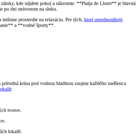
 zátoky, kde nájdete pokoj a súkromie. **Platja de Lloret** je hlavná
ie po dni strávenom na slnku.
intímne prostredie na relaxáciu. Pre tých,
ktorí uprednostňujú
vanie** a **vodné športy**.
tna prírodná krása pod vodnou hladinou zaujme každého nadšenca
okalít
:
ých tvorov.
ov.
ch lokalít: