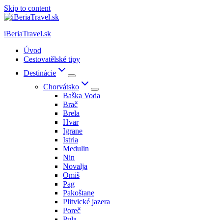
Skip to content
iBeriaTravel.sk
Úvod
Cestovatělské tipy
Destinácie
Chorvátsko
Baška Voda
Brač
Brela
Hvar
Igrane
Istria
Medulin
Nin
Novalja
Omiš
Pag
Pakoštane
Plitvické jazera
Poreč
Pula