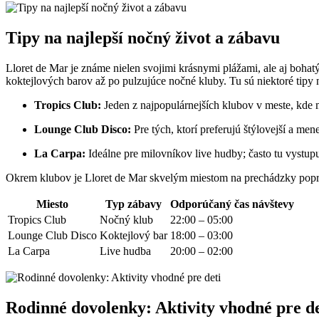
Tipy na najlepší nočný život a zábavu
Lloret de Mar je známe nielen svojimi krásnymi plážami, ale aj boh
koktejlových barov až po pulzujúce nočné kluby. Tu sú niektoré tipy n
Tropics Club:
Jeden z najpopulárnejších klubov v meste, kde 
Lounge Club Disco:
Pre tých, ktorí preferujú štýlovejší a men
La Carpa:
Ideálne pre milovníkov live hudby; často tu vystup
Okrem klubov je Lloret de Mar skvelým miestom na prechádzky popri
Miesto
Typ zábavy
Odporúčaný čas návštevy
Tropics Club
Nočný klub
22:00 – 05:00
Lounge Club Disco
Koktejlový bar
18:00 – 03:00
La Carpa
Live hudba
20:00 – 02:00
Rodinné dovolenky: Aktivity vhodné pre de