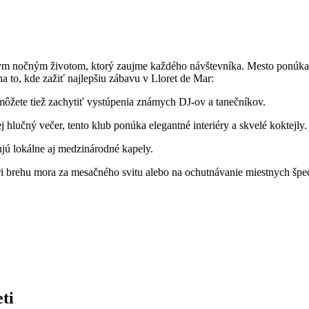
atým nočným životom, ktorý zaujme každého návštevníka. Mesto ponúka
a to, kde zažiť najlepšiu zábavu v Lloret de Mar:
môžete tiež zachytiť vystúpenia známych DJ-ov a tanečníkov.
ej hlučný večer, tento klub ponúka elegantné interiéry a skvelé koktejly.
ujú lokálne aj medzinárodné kapely.
 brehu mora za mesačného svitu alebo na ochutnávanie miestnych špec
ti