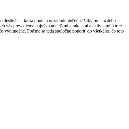
 to destinácia, ktorá ponúka nezabudnuteľné zážitky pre každého —
och vás prevedieme najvýznamnejšími atrakciami a aktivitami, ktoré
iečo výnimočné. Poďme sa teda spoločne ponoriť do všetkého, čo toto