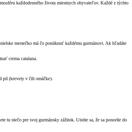
i atmosféru každodenného života miestnych obyvateľov. Každé z týchto
španielske mestečko má čo ponúknuť každému gurmánovi. Ak hľadáte
tnať crema catalana.
pil (krevety v čili omáčke).
te tu niečo pre svoj gurmánsky zážitok. Uistite sa, že sa ponoríte do