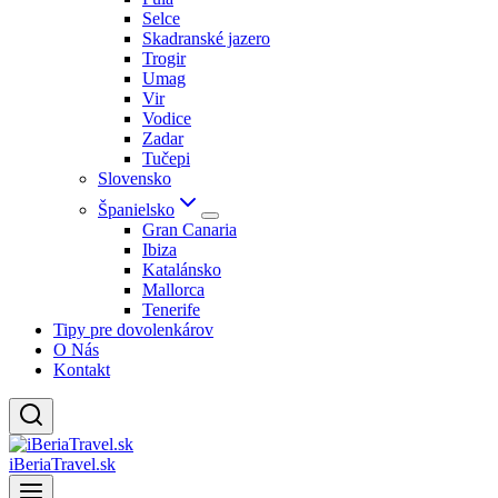
Selce
Skadranské jazero
Trogir
Umag
Vir
Vodice
Zadar
Tučepi
Slovensko
Španielsko
Gran Canaria
Ibiza
Katalánsko
Mallorca
Tenerife
Tipy pre dovolenkárov
O Nás
Kontakt
iBeriaTravel.sk