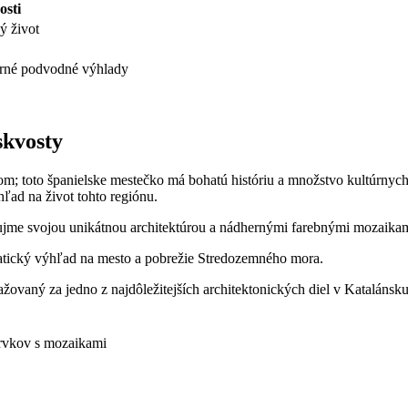
osti
ý život
erné podvodné výhlady
skvosty
 toto španielske mestečko má bohatú históriu a množstvo kultúrnych pam
ľad na život tohto regiónu.
aujme svojou unikátnou architektúrou a nádhernými farebnými mozaikam
matický výhľad na mesto a pobrežie Stredozemného mora.
ažovaný za jedno z najdôležitejších architektonických diel v Katalánsku
prvkov s mozaikami