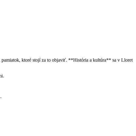
iatok, ktoré stojí za to objaviť. **História a kultúra** sa v Lloret
i.
.