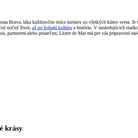
ta Brava, láka každoročne tisíce turistov zo všetkých kútov sveta. Je
ľný nočný život,
až po bohatú kultúru
a históriu. V nasledujúcich riadk
nou, partnermi alebo priateľmi, Lloret de Mar má pre vás pripravené n
é krásy