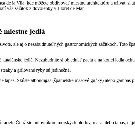
laça de la Vila, kde môžete obdivovať miestnu architektúru a užívať s
hatí váš zážitok z dovolenky v Lloret de Mar.
 miestne jedlá
 živote, ale aj o nezabudnuteľných gastronomických zážitkoch. Toto 
katalánske jedlá. Nezabudnite si objednať paelu a na konci jedla ochu
teaky a grilované ryby sú jedinečné.
né tapas. Skúste albondigas (španielske mäsové guľky) alebo gambas pil 
á farieb. Či už ste milovníkom morských plodov, mäsa alebo tapas, nájde