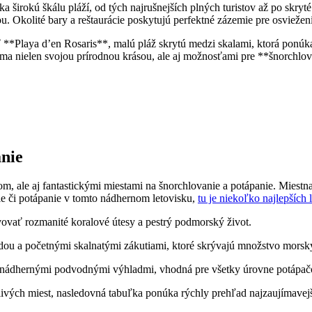
širokú škálu pláží, od tých najrušnejších plných turistov až po skryté
u. Okolité bary a reštaurácie poskytujú perfektné zázemie pre osviežen
*Playa d’en Rosaris**, malú pláž skrytú medzi skalami, ktorá ponúka 
náma nielen svojou prírodnou krásou, ale aj možnosťami pre **šnorchlo
anie
om, ale aj fantastickými miestami na šnorchlovanie a potápanie. Mies
ie či potápanie v tomto nádhernom letovisku,
tu je niekoľko najlepších l
vovať rozmanité koralové útesy a pestrý podmorský život.
odou a početnými skalnatými zákutiami, ktoré skrývajú množstvo morsk
a nádhernými podvodnými výhladmi, vhodná pre všetky úrovne potápač
tlivých miest, nasledovná tabuľka ponúka rýchly prehľad najzaujímavejší