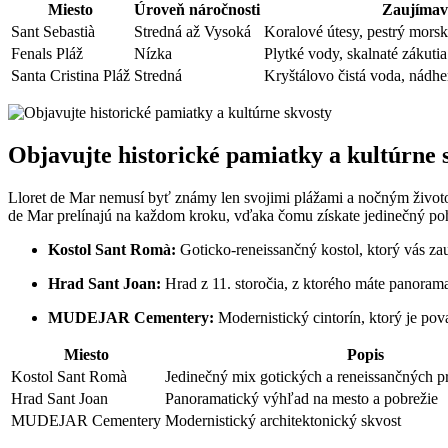
Miesto
Úroveň náročnosti
Zaujímav
Sant Sebastià
Stredná až Vysoká
Koralové útesy, pestrý morsk
Fenals Pláž
Nízka
Plytké vody, skalnaté zákutia
Santa Cristina Pláž
Stredná
Kryštálovo čistá voda, nádh
Objavujte historické pamiatky a kultúrne 
Lloret de Mar nemusí byť známy len svojimi plážami a nočným životom;
de Mar prelínajú na každom kroku, vďaka čomu získate jedinečný poh
Kostol Sant Romà:
Goticko-reneissančný kostol, ktorý vás z
Hrad Sant Joan:
Hrad z 11. storočia, z ktorého máte panora
MUDEJAR Cementery:
Modernistický cintorín, ktorý je pov
Miesto
Popis
Kostol Sant Romà
Jedinečný mix gotických a reneissančných 
Hrad Sant Joan
Panoramatický výhľad na mesto a pobrežie
MUDEJAR Cementery
Modernistický architektonický skvost