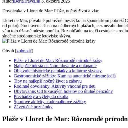
Autor
iBeriaTravel.sk
5. októbra 2025
Dovolenka v Lloret de Mar: Pláže, nočný život a viac
Lloret de Mar, pôvabné pobrežné mestečko na španielskom pobreží Cos
od pokojného trávenia času na nádherných plážach, cez nezabudnute
vám toto úžasné miesto ponúka. Bez ohľadu na to, či cestujete s rodi
slnečné stredomorské letovisko skýva.
Obsah
[
zobraziť
]
Pláže v Lloret de Mar: Rôznorodé prírodné krásy
Najlepšie miesta na šnorchlovanie a potápanie
Objavujte historické pamiatky a kultúrne skvosty
Gastronomické zážitky: Kam na autentické miestne jedlá
Tipy na najlepší nočný život a zábavu
Rodinné dovolenky: Aktivity vhodné pre deti
Ubytovanie: Od luxusných hotelov po útulné penzióny
Prechádzky a výlety do okolia
Športové aktivity a adrenalínové zážitky
Záverečné poznámky
Pláže v Lloret de Mar: Rôznorodé prírodn