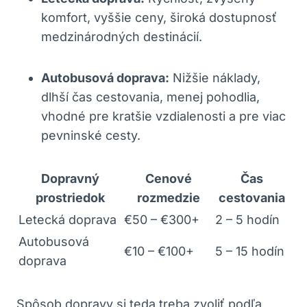
komfort, vyššie ceny, široká dostupnosť
medzinárodných destinácií.
Autobusová doprava:
Nižšie náklady,
dlhší čas cestovania, menej pohodlia,
vhodné pre kratšie vzdialenosti a pre viac
pevninské cesty.
Dopravný
Cenové
Čas
prostriedok
rozmedzie
cestovania
Letecká doprava
€50 – €300+
2 – 5 hodín
Autobusová
€10 – €100+
5 – 15 hodín
doprava
Spôsob dopravy si teda treba zvoliť podľa