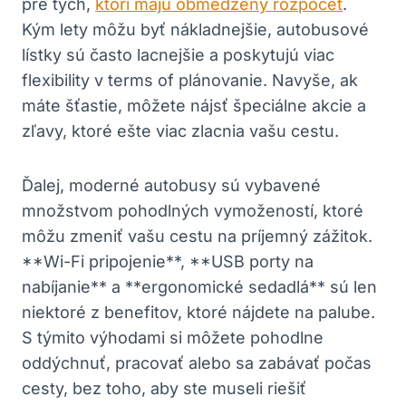
pre tých,
ktorí majú obmedzený rozpočet
.
Kým lety môžu byť nákladnejšie, autobusové
lístky sú často lacnejšie a poskytujú viac
flexibility v terms of plánovanie. Navyše, ak
máte šťastie, môžete nájsť špeciálne akcie a
zľavy, ktoré ešte viac zlacnia vašu cestu.
Ďalej, moderné autobusy sú vybavené
množstvom pohodlných vymožeností, ktoré
môžu zmeniť vašu cestu na príjemný zážitok.
**Wi-Fi pripojenie**, **USB porty na
nabíjanie** a **ergonomické sedadlá** sú len
niektoré z benefitov, ktoré nájdete na palube.
S týmito výhodami si môžete pohodlne
oddýchnuť, pracovať alebo sa zabávať počas
cesty, bez toho, aby ste museli riešiť