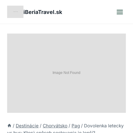
Skip
iBeriaTravel.sk
to
content
/
Destinácie
/
Chorvátsko
/
Pag
/
Dovolenka letecky
vs bus: Ktorý spôsob cestovania je lepší?