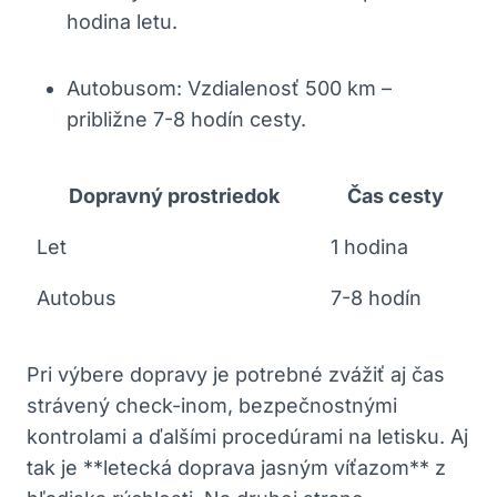
hodina letu.
Autobusom: Vzdialenosť 500 km –
približne 7-8 hodín cesty.
Dopravný prostriedok
Čas cesty
Let
1 hodina
Autobus
7-8 hodín
Pri výbere dopravy je potrebné zvážiť aj čas
strávený check-inom, bezpečnostnými
kontrolami a ďalšími procedúrami na letisku. Aj
tak je **letecká doprava jasným víťazom** z