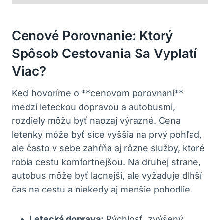
Cenové Porovnanie: Ktorý
Spôsob Cestovania Sa Vyplatí
Viac?
Keď hovoríme o **cenovom porovnaní**
medzi leteckou dopravou a autobusmi,
rozdiely môžu byť naozaj výrazné. Cena
letenky môže byť síce vyššia na prvý pohľad,
ale často v sebe zahŕňa aj rôzne služby, ktoré
robia cestu komfortnejšou. Na druhej strane,
autobus môže byť lacnejší, ale vyžaduje dlhší
čas na cestu a niekedy aj menšie pohodlie.
Letecká doprava:
Rýchlosť, zvýšený