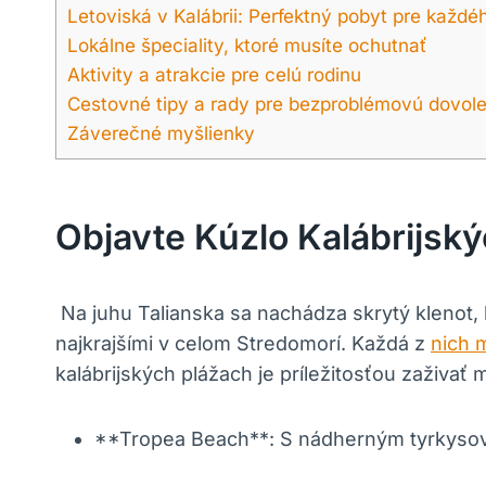
Letoviská‍ v Kalábrii: Perfektný pobyt pre každé
Lokálne špeciality, ktoré musíte ochutnať
Aktivity ⁤a atrakcie ​pre celú rodinu
Cestovné tipy a rady pre bezproblémovú dovol
Záverečné ​myšlienky
Objavte Kúzlo Kalábrijský
⁢ Na juhu Talianska sa nachádza skrytý klenot, ⁢k
najkrajšími v‌ celom Stredomorí. Každá‍ z
nich 
kalábrijských plážach je príležitosťou zaživať m
**Tropea Beach**: S nádherným ‍tyrkysovým