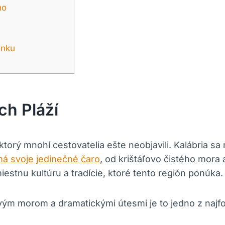
ho
enku
ch Pláží
torý mnohí cestovatelia ⁤ešte neobjavili.⁤ Kalábria sa 
má svoje jedinečné čaro
, od krištáľovo čistého mora 
iestnu kultúru a‍ tradície, ktoré tento región ponúka.
 morom a dramatickými útesmi je to jedno z ⁣najfot