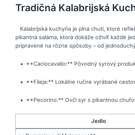
Tradičná Kalabrijská Kuc
‌ ⁣ ‍ Kalabrijská kuchyňa je plná chutí, ktoré r
pikantná saláma, ktorá ‍dokáže oživiť každé j
pripravené na rôzne spôsoby – od jednoduchý
**Caciocavallo:** Pôvodný syrový produk
**Fileja:** Lokálne⁣ ručne vyrábané cest
**Pecorino:**⁢ Ovčí syr s pikantnou chuťo
Jedlo