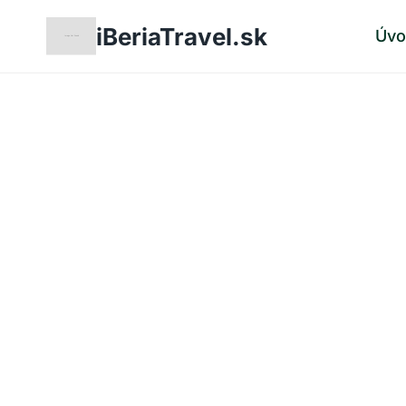
Skip
iBeriaTravel.sk
Úv
to
content