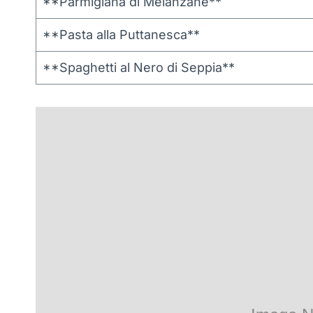
**Parmigiana di Melanzane**
**Pasta alla Puttanesca**
**Spaghetti al Nero di Seppia**