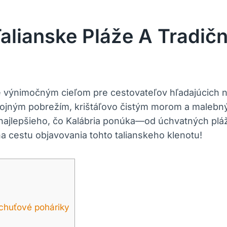
Talianske Pláže A Tradi
 je výnimočným cieľom ⁢pre cestovateľov hľadajúcich 
kojným pobrežím, krištáľovo čistým morom a malebn
najlepšieho, čo Kalábria ponúka—od úchvatných pláží
a⁣ cestu objavovania tohto talianskeho klenotu!
 chuťové poháriky