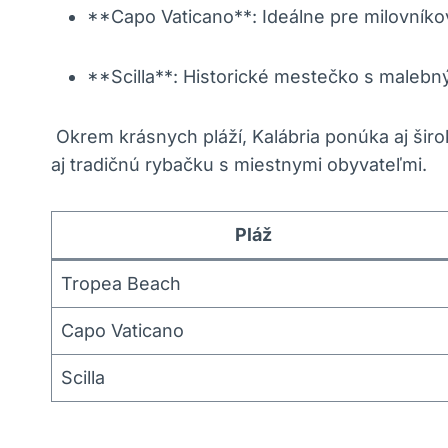
**Capo ​Vaticano**: Ideálne pre ​milovníko
**Scilla**:​ Historické mestečko‍ s malebn
‌ Okrem krásnych pláží, Kalábria ponúka aj šir
aj tradičnú rybačku s miestnymi ‍obyvateľmi.
Pláž
Tropea⁤ Beach
Capo Vaticano
Scilla