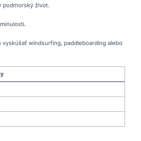
tý podmorský život.
minulosti.
ôžu vyskúšať windsurfing, paddleboarding alebo
ty