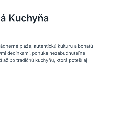
čná Kuchyňa
nádherné pláže, autentickú kultúru a bohatú
ými‌ dedinkami, ponúka ‍nezabudnuteľné
 až po tradičnú kuchyňu, ktorá poteší aj⁢