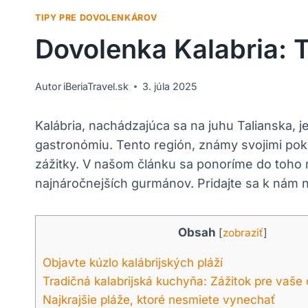
TIPY PRE DOVOLENKÁROV
Dovolenka Kalabria: 
Autor
iBeriaTravel.sk
3. júla 2025
Kalábria, nachádzajúca ​sa na juhu Talianska,
gastronómiu. Tento región, známy svojimi po
zážitky. ⁤V našom článku sa ponoríme do​ toho 
najnáročnejších gurmánov. Pridajte sa⁤ k nám n
Obsah
[
zobraziť
]
Objavte kúzlo kalábrijských pláží
Tradičná kalabrijská kuchyňa: Zážitok pre vaše
Najkrajšie pláže, ktoré‍ nesmiete vynechať