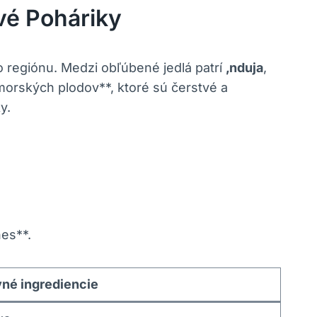
vé Poháriky
ého​ regiónu. Medzi obľúbené jedlá patrí
‚nduja
,
*morských plodov**, ktoré sú čerstvé a
y.
hes**.
vné ingrediencie