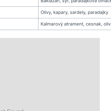
Baklažán, syr, paradajková omáč
Olivy, kapary, sardely, paradajky
Kalmarový atrament, cesnak, olivo