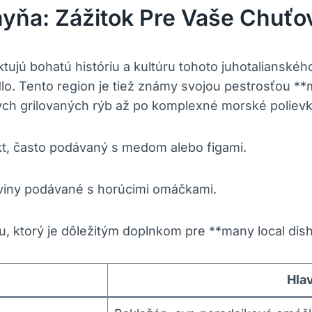
hyňa: Zážitok Pre Vaše Chuťo
eflektujú bohatú históriu a kultúru tohoto juhotaliansk
edlo. Tento region je tiež známy svojou pestrosťou *
ch grilovaných rýb až po komplexné morské polievk
t, často podávaný s⁣ medom alebo figami.
oviny podávané ⁤s horúcimi omáčkami.
u, ktorý je dôležitým ​doplnkom pre **many local dis
Hla