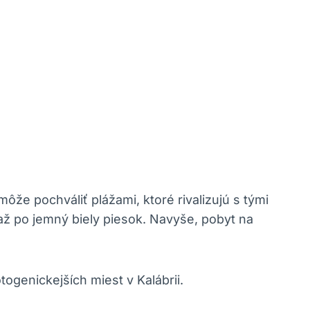
⁢môže pochváliť plážami, ‌ktoré rivalizujú s tými
až ‌po jemný biely piesok. Navyše, pobyt na​
ogenickejších miest v Kalábrii.