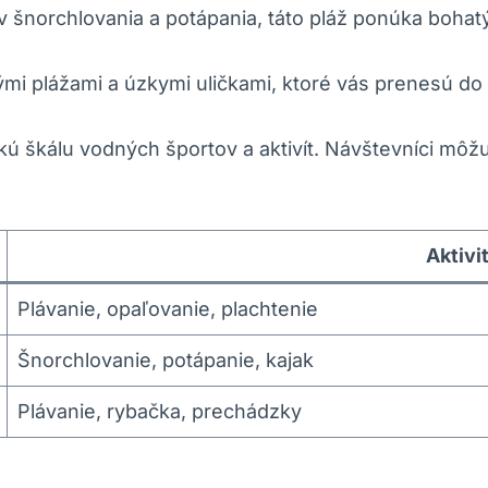
v šnorchlovania‌ a potápania, táto pláž ponúka​ boha
ými plážami a úzkymi uličkami, ktoré vás prenesú do 
okú škálu vodných⁤ športov a aktivít. Návštevníci m
Aktivi
Plávanie, opaľovanie, plachtenie
Šnorchlovanie, potápanie,‍ kajak
Plávanie, rybačka, prechádzky