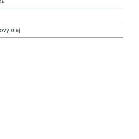
ka
vý‍ olej