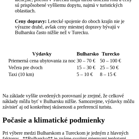
sú prispôsobené vyššiemu dopytu, najmä v turistických
oblastiach.
Ceny dopravy:
Letecké spojenie do oboch krajín nie je
výrazne drahé, avšak ceny miestnej dopravy bývajú v
Bulharsku často nižšie než v Turecku.
Výdavky
Bulharsko
Turecko
Priemerná cena ubytovania za noc
30 – 70 €
50 – 100 €
Večera pre dvoch
15 – 30 €
25 – 50 €
Taxi (10 km)
5 – 10 €
8 – 15 €
Na základe vyššie uvedených porovnaní je zrejmé, že celkové
náklady môžu byť v Bulharsku nižšie. Samozrejme, výdavky môžu
závisieť aj od konkrétnej skúsenosti a preferencií turistu.
Počasie a klimatické podmienky
Pri výbere medzi Bulharskom a Tureckom je jedným z hlavných
faktorov . **Bulharsko** je známe svojimi miernymi teplotami,