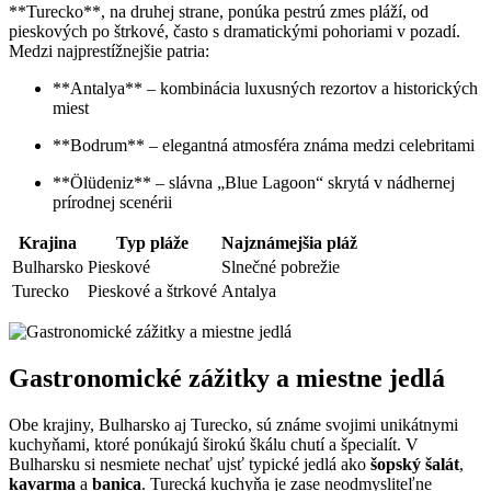
**Turecko**, na druhej strane, ponúka pestrú zmes pláží, od
pieskových po štrkové, často s dramatickými pohoriami v pozadí.
Medzi najprestížnejšie patria:
**Antalya** – kombinácia luxusných rezortov a historických
miest
**Bodrum** – elegantná atmosféra známa medzi celebritami
**Ölüdeniz** – slávna „Blue Lagoon“ skrytá v nádhernej
prírodnej scenérii
Krajina
Typ pláže
Najznámejšia pláž
Bulharsko
Pieskové
Slnečné pobrežie
Turecko
Pieskové a štrkové
Antalya
Gastronomické zážitky a miestne jedlá
Obe krajiny, Bulharsko aj Turecko, sú známe svojimi unikátnymi
kuchyňami, ktoré ponúkajú širokú škálu chutí a špecialít. V
Bulharsku si nesmiete nechať ujsť typické jedlá ako
šopský šalát
,
kavarma
a
banica
. Turecká kuchyňa je zase neodmysliteľne