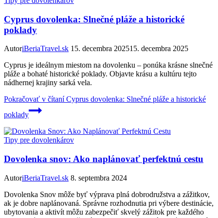
Tipy pre dovolenkárov
Cyprus dovolenka: Slnečné pláže a historické
poklady
Autor
iBeriaTravel.sk
15. decembra 2025
15. decembra 2025
Cyprus je ideálnym miestom na dovolenku – ponúka krásne slnečné
pláže a bohaté historické poklady. Objavte krásu a kultúru tejto
nádhernej krajiny sarká vela.
Pokračovať v čítaní
Cyprus dovolenka: Slnečné pláže a historické
poklady
Tipy pre dovolenkárov
Dovolenka snov: Ako naplánovať perfektnú cestu
Autor
iBeriaTravel.sk
8. septembra 2024
Dovolenka Snov môže byť výprava plná dobrodružstva a zážitkov,
ak je dobre naplánovaná. Správne rozhodnutia pri výbere destinácie,
ubytovania a aktivít môžu zabezpečiť skvelý zážitok pre každého