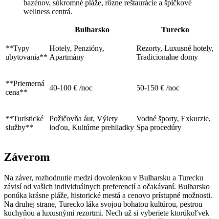
bazénov, súkromné pláže, rôzne reštaurácie a špičkové
wellness centrá.
Bulharsko
Turecko
**Typy
Hotely, Penzióny,
Rezorty, Luxusné hotely,
ubytovania**
Apartmány
Tradicionalne domy
**Priemerná
40-100 € /noc
50-150 € /noc
cena**
**Turistické
Požičovňa áut, Výlety
Vodné športy, Exkurzie,
služby**
loďou, Kultúrne prehliadky
Spa procedúry
Záverom
Na záver, rozhodnutie medzi dovolenkou v Bulharsku a Turecku
závisí od vašich individuálnych preferencií a očakávaní. Bulharsko
ponúka krásne pláže, historické mestá a cenovo prístupné možnosti.
Na druhej strane, Turecko láka svojou bohatou kultúrou, pestrou
kuchyňou a luxusnými rezortmi. Nech už si vyberiete ktorúkoľvek