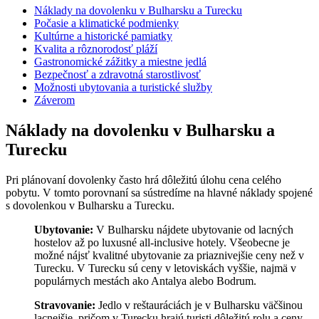
Náklady na dovolenku v Bulharsku a Turecku
Počasie a klimatické podmienky
Kultúrne a historické pamiatky
Kvalita a rôznorodosť pláží
Gastronomické zážitky a miestne jedlá
Bezpečnosť a zdravotná starostlivosť
Možnosti ubytovania a turistické služby
Záverom
Náklady na dovolenku v Bulharsku a
Turecku
Pri plánovaní dovolenky často hrá dôležitú úlohu cena celého
pobytu. V tomto porovnaní sa sústredíme na hlavné náklady spojené
s dovolenkou v Bulharsku a Turecku.
Ubytovanie:
V Bulharsku nájdete ubytovanie od lacných
hostelov až po luxusné all-inclusive hotely. Všeobecne je
možné nájsť kvalitné ubytovanie za priaznivejšie ceny než v
Turecku. V Turecku sú ceny v letoviskách vyššie, najmä v
populárnych mestách ako Antalya alebo Bodrum.
Stravovanie:
Jedlo v reštauráciách je v Bulharsku väčšinou
lacnejšie, pričom v Turecku hrajú turisti dôležitú rolu a ceny