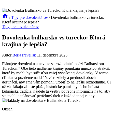
/
Tipy pre dovolenkárov
/
Dovolenka bulharsko vs turecko:
Ktorá krajina je lepšia?
Tipy pre dovolenkárov
Dovolenka bulharsko vs turecko: Ktorá
krajina je lepšia?
Autor
iBeriaTravel.sk
11. decembra 2025
Plánujete dovolenku a neviete sa rozhodnúť medzi Bulharskom a
Tureckom? Obe tieto nádherné krajiny ponúkajú množstvo atrakcií,
ktoré by mohli byť súčasťou vašej vysnívanej dovolenky. V tomto
článku sa pozrieme na kľúčové rozdiely a prednosti oboch
destinácií, aby sme vám pomohli urobiť to najlepšie rozhodnutie. Či
už vás lákajú zlatisté pláže, historické pamiatky alebo bohatá
kulinárska tradícia, nájdete tu všetky potrebné informácie na to, aby
ste mohli naplánovať perfektný útek z každodennej rutiny.
Obsah