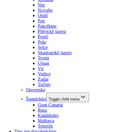
Nin
Novalja
Omiš
Pag
Pakoštane
Plitvické jazera
Poreč
Pula
Selce
Skadranské jazero
Trogir
Umag
Vir
Vodice
Zadar
Tučepi
Slovensko
Španielsko
Toggle child menu
Gran Canaria
Ibiza
Katalánsko
Mallorca
Tenerife
Tipy pre dovolenkárov