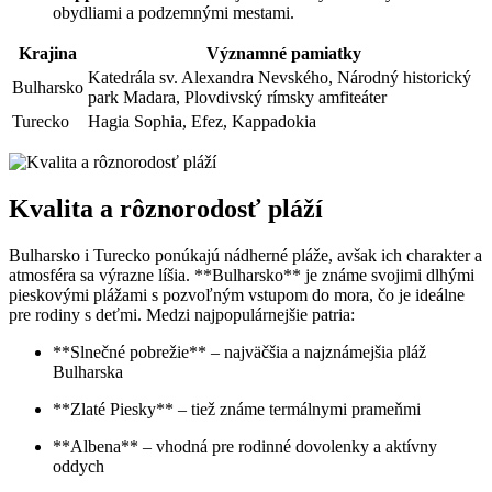
obydliami a podzemnými mestami.
Krajina
Významné pamiatky
Katedrála sv. Alexandra Nevského, Národný historický
Bulharsko
park Madara, Plovdivský rímsky amfiteáter
Turecko
Hagia Sophia, Efez, Kappadokia
Kvalita a rôznorodosť pláží
Bulharsko i Turecko ponúkajú nádherné pláže, avšak ich charakter a
atmosféra sa výrazne líšia. **Bulharsko** je známe svojimi dlhými
pieskovými plážami s pozvoľným vstupom do mora, čo je ideálne
pre rodiny s deťmi. Medzi najpopulárnejšie patria:
**Slnečné pobrežie** – najväčšia a najznámejšia pláž
Bulharska
**Zlaté Piesky** – tiež známe termálnymi prameňmi
**Albena** – vhodná pre rodinné dovolenky a aktívny
oddych