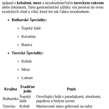
spájaná s
kebabmi
,
meze
a nezabudnuteľným
tureckým cukrom
alebo lokumom. Tieto gastronómické zážitky vás prenesú do sveta
exotických chutí a vôní, ktoré len tak ľahko nezabudnete.
Bulharské Špeciality:
Šopský šalát
Kavarma
Banica
Turecké Špeciality:
Kebab
Meze
Lokum
Tradičné
Krajina
Popis
jedlo
Šopský
Osvežujúci šalát s paradajkami, uhorkami,
Bulharsko
šalát
paprikou a bielym syrom
Turecko
Kebab
Marinované mäso grilované na ražni