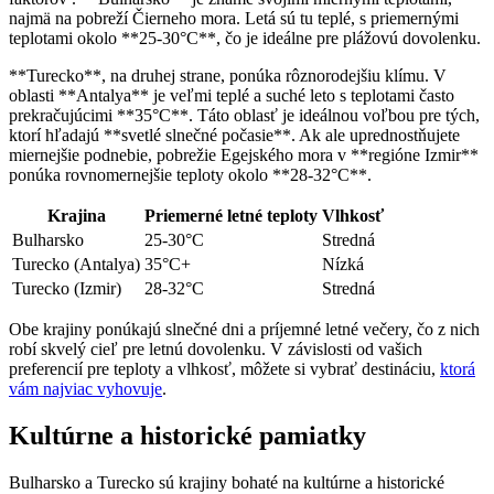
najmä na pobreží Čierneho mora. Letá sú tu teplé, s priemernými
teplotami okolo **25-30°C**, čo je ideálne pre plážovú dovolenku.
**Turecko**, na druhej strane, ponúka rôznorodejšiu klímu. V
oblasti **Antalya** je veľmi teplé a suché leto s teplotami často
prekračujúcimi **35°C**. Táto oblasť je ideálnou voľbou pre tých,
ktorí hľadajú **svetlé slnečné počasie**. Ak ale uprednostňujete
miernejšie podnebie, pobrežie Egejského mora v **regióne Izmir**
ponúka rovnomernejšie teploty okolo **28-32°C**.
Krajina
Priemerné letné teploty
Vlhkosť
Bulharsko
25-30°C
Stredná
Turecko (Antalya)
35°C+
Nízká
Turecko (Izmir)
28-32°C
Stredná
Obe krajiny ponúkajú slnečné dni a príjemné letné večery, čo z nich
robí skvelý cieľ pre letnú dovolenku. V závislosti od vašich
preferencií pre teploty a vlhkosť, môžete si vybrať destináciu,
ktorá
vám najviac vyhovuje
.
Kultúrne a historické pamiatky
Bulharsko a Turecko sú krajiny bohaté na kultúrne a historické