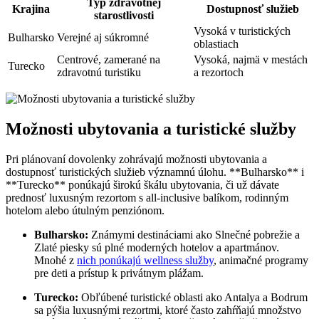
Typ zdravotnej
Krajina
Dostupnosť služieb
starostlivosti
Vysoká v turistických
Bulharsko
Verejné aj súkromné
oblastiach
Centrové, zamerané na
Vysoká, najmä v mestách
Turecko
zdravotnú turistiku
a rezortoch
Možnosti ubytovania a turistické služby
Pri plánovaní dovolenky zohrávajú možnosti ubytovania a
dostupnosť turistických služieb významnú úlohu. **Bulharsko** i
**Turecko** ponúkajú širokú škálu ubytovania, či už dávate
prednosť luxusným rezortom s all-inclusive balíkom, rodinným
hotelom alebo útulným penziónom.
Bulharsko:
Známymi destináciami ako Slnečné pobrežie a
Zlaté piesky sú plné moderných hotelov a apartmánov.
Mnohé z
nich ponúkajú wellness služby
, animačné programy
pre deti a prístup k privátnym plážam.
Turecko:
Obľúbené turistické oblasti ako Antalya a Bodrum
sa pýšia luxusnými rezortmi, ktoré často zahŕňajú množstvo