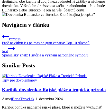
destináciu, obe krajiny sľubujú nezabudnuteľné zážitky a nádhernú
dovolenku. Vaše dobrodružstvo sa začína rozhodnutím – či to bude
Bulharsko alebo Turecko, je len na vás. Šťastnú cestu!
Navigácia v článku
Previous
Proč navštívit las palmas de gran canaria: Top 10 důvodů
Next
Španielsky znak: História a význam národného symbolu
Similar Posts
Tipy pre dovolenkárov
Karibik dovolenka: Rajské pláže a tropická príroda
Autor
iBeriaTravel.sk
1. decembra 2024
Karibik ponúka nádherné rajské pláže, ktoré si môžete vychutnať