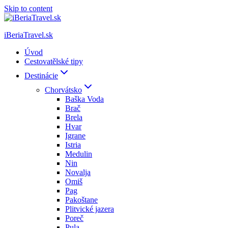
Skip to content
iBeriaTravel.sk
Úvod
Cestovatělské tipy
Destinácie
Chorvátsko
Baška Voda
Brač
Brela
Hvar
Igrane
Istria
Medulin
Nin
Novalja
Omiš
Pag
Pakoštane
Plitvické jazera
Poreč
Pula