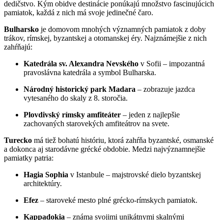
dedičstvo. Kým obidve destinácie ponúkajú množstvo fascinujúcich
pamiatok, každá z nich má svoje jedinečné čaro.
Bulharsko
je domovom mnohých významných pamiatok z doby
trákov, rímskej, byzantskej a otomanskej éry. Najznámejšie z nich
zahŕňajú:
Katedrála sv. Alexandra Nevského
v Sofii – impozantná
pravoslávna katedrála a symbol Bulharska.
Národný historický park Madara
– zobrazuje jazdca
vytesaného do skaly z 8. storočia.
Plovdivský rímsky amfiteáter
– jeden z najlepšie
zachovaných starovekých amfiteátrov na svete.
Turecko
má tiež bohatú históriu, ktorá zahŕňa byzantské, osmanské
a dokonca aj starodávne grécké obdobie. Medzi najvýznamnejšie
pamiatky patria:
Hagia Sophia
v Istanbule – majstrovské dielo byzantskej
architektúry.
Efez
– staroveké mesto plné grécko-rímskych pamiatok.
Kappadokia
– známa svojimi unikátnymi skalnými