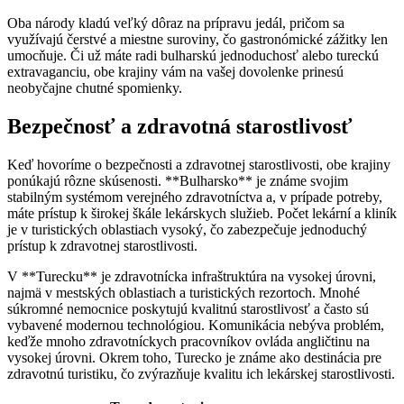
Oba národy kladú veľký dôraz na prípravu jedál, pričom sa
využívajú čerstvé a miestne suroviny, čo gastronómické zážitky len
umocňuje. Či už máte radi bulharskú jednoduchosť alebo tureckú
extravaganciu, obe krajiny vám na vašej dovolenke prinesú
neobyčajne chutné spomienky.
Bezpečnosť a zdravotná starostlivosť
Keď hovoríme o bezpečnosti a zdravotnej starostlivosti, obe krajiny
ponúkajú rôzne skúsenosti. **Bulharsko** je známe svojim
stabilným systémom verejného zdravotníctva a, v prípade potreby,
máte prístup k širokej škále lekárskych služieb. Počet lekární a kliník
je v turistických oblastiach vysoký, čo zabezpečuje jednoduchý
prístup k zdravotnej starostlivosti.
V **Turecku** je zdravotnícka infraštruktúra na vysokej úrovni,
najmä v mestských oblastiach a turistických rezortoch. Mnohé
súkromné nemocnice poskytujú kvalitnú starostlivosť a často sú
vybavené modernou technológiou. Komunikácia nebýva problém,
keďže mnoho zdravotníckych pracovníkov ovláda angličtinu na
vysokej úrovni. Okrem toho, Turecko je známe ako destinácia pre
zdravotnú turistiku, čo zvýrazňuje kvalitu ich lekárskej starostlivosti.