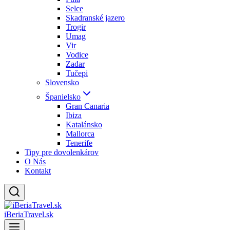
Selce
Skadranské jazero
Trogir
Umag
Vir
Vodice
Zadar
Tučepi
Slovensko
Španielsko
Gran Canaria
Ibiza
Katalánsko
Mallorca
Tenerife
Tipy pre dovolenkárov
O Nás
Kontakt
iBeriaTravel.sk