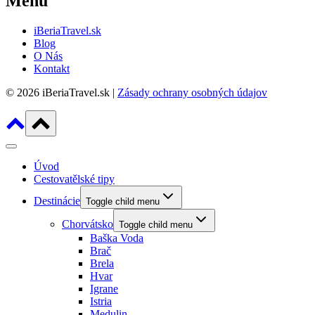
Menu
iBeriaTravel.sk
Blog
O Nás
Kontakt
© 2026 iBeriaTravel.sk |
Zásady ochrany osobných údajov
Úvod
Cestovatělské tipy
Destinácie
Toggle child menu
Chorvátsko
Toggle child menu
Baška Voda
Brač
Brela
Hvar
Igrane
Istria
Medulin