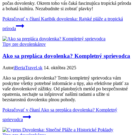
počas dovolenky. Okrem toho vás čaká fascinujúca tropická príroda
a bohatá kultúra. Nezabudnite si zobrať plavky!
Pokračovať v čítaní
Karibik dovolenka: Rajské pláže a tropická
príroda
Tipy pre dovolenkárov
Ako sa prepláca dovolenka? Kompletný sprievodca
Autor
iBeriaTravel.sk
14. októbra 2025
Ako sa prepláca dovolenka? Tento kompletný sprievodca vám
poskytne všetky potrebné informácie a tipy, ako efektívne platiť za
vaše dovolenkové zážitky. Od platobných metód po bezpečnostné
opatrenia, nechajte sa inšpirovať našími radami a užite si
bezstarostnú dovolenku plnou pohody.
Pokračovať v čítaní
Ako sa prepláca dovolenka? Kompletný
sprievodca