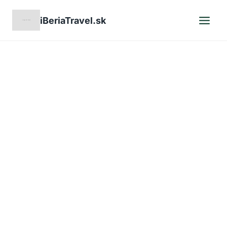
Skip
iBeriaTravel.sk
to
content