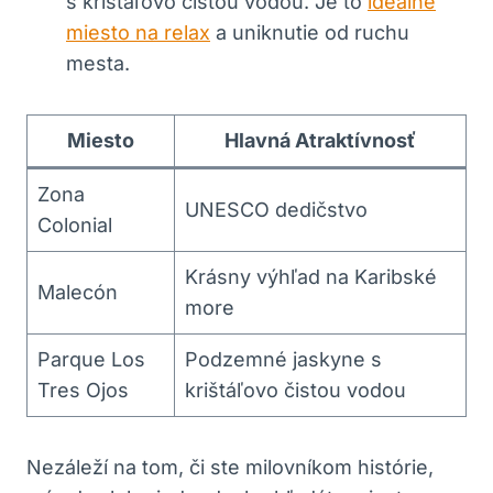
s krištáľovo čistou vodou. Je to
ideálne
miesto na relax
a uniknutie od ruchu
mesta.
Miesto
Hlavná Atraktívnosť
Zona
UNESCO dedičstvo
Colonial
Krásny výhľad na Karibské
Malecón
more
Parque Los
Podzemné jaskyne s
Tres Ojos
krištáľovo čistou vodou
Nezáleží na tom, či ste milovníkom histórie,