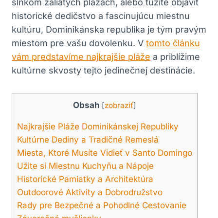
slnkom zaliatych plážach, alebo túžite objaviť
historické dedičstvo a fascinujúcu miestnu
kultúru, Dominikánska republika je tým pravým
miestom pre vašu dovolenku. V
tomto článku
vám predstavíme najkrajšie pláže
a priblížime
kultúrne skvosty tejto jedinečnej destinácie.
Obsah
[
zobraziť
]
Najkrajšie Pláže Dominikánskej Republiky
Kultúrne Dediny a Tradičné Remeslá
Miesta, Ktoré Musíte Vidieť v Santo Domingo
Užite si Miestnu Kuchyňu a Nápoje
Historické Pamiatky a Architektúra
Outdoorové Aktivity a Dobrodružstvo
Rady pre Bezpečné a Pohodlné Cestovanie