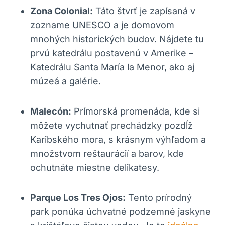
Zona Colonial:
Táto štvrť je zapísaná v
zozname UNESCO a je domovom
mnohých historických budov. Nájdete tu
prvú katedrálu postavenú v Amerike –
Katedrálu Santa María la Menor, ako aj
múzeá a galérie.
Malecón:
Prímorská promenáda, kde si
môžete vychutnať prechádzky pozdĺž
Karibského mora, s krásnym výhľadom a
množstvom reštaurácií a barov, kde
ochutnáte miestne delikatesy.
Parque Los Tres Ojos:
Tento prírodný
park ponúka úchvatné podzemné jaskyne