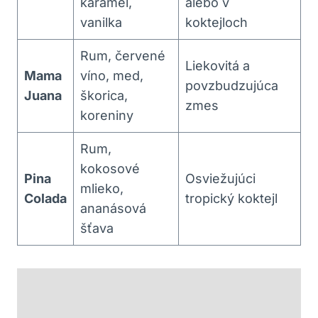
karamel,
alebo v
vanilka
koktejloch
Rum, červené
Liekovitá a
Mama
víno, med,
povzbudzujúca
Juana
škorica,
zmes
koreniny
Rum,
kokosové
Pina
Osviežujúci
mlieko,
Colada
tropický koktejl
ananásová
šťava