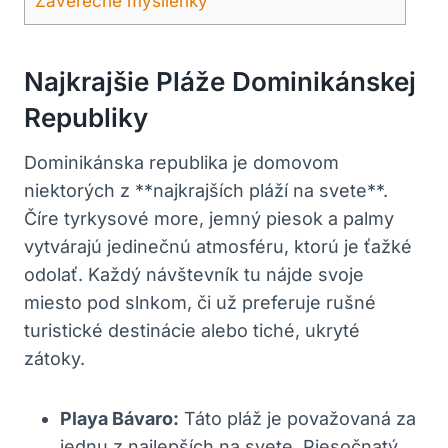
Záverečné myšlienky
Najkrajšie Pláže Dominikánskej
Republiky
Dominikánska republika je domovom
niektorých z **najkrajších pláží na svete**.
Číre tyrkysové more, jemný piesok a palmy
vytvárajú jedinečnú atmosféru, ktorú je ťažké
odolať. Každý návštevník tu nájde svoje
miesto pod slnkom, či už preferuje rušné
turistické destinácie alebo tiché, ukryté
zátoky.
Playa Bávaro:
Táto pláž je považovaná za
jednu z najlepších na svete. Piesočnatý