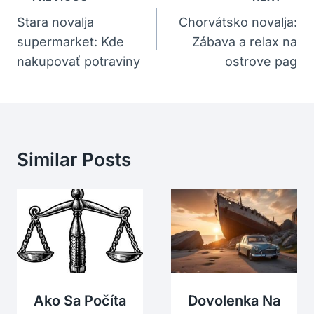
V
Stara novalja
Chorvátsko novalja:
supermarket: Kde
Zábava a relax na
Článku
nakupovať potraviny
ostrove pag
Similar Posts
Ako Sa Počíta
Dovolenka Na