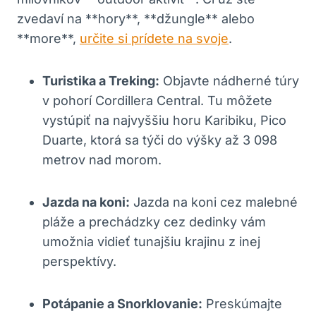
zvedaví na **hory**, **džungle** alebo
**more**,
určite si prídete na svoje
.
Turistika a Treking:
Objavte nádherné túry
v pohorí Cordillera Central. Tu môžete
vystúpiť na najvyššiu horu Karibiku, Pico
Duarte, ktorá sa týči do výšky až 3 098
metrov nad morom.
Jazda na koni:
Jazda na koni cez malebné
pláže a prechádzky cez dedinky vám
umožnia vidieť tunajšiu krajinu z inej
perspektívy.
Potápanie a Snorklovanie:
Preskúmajte