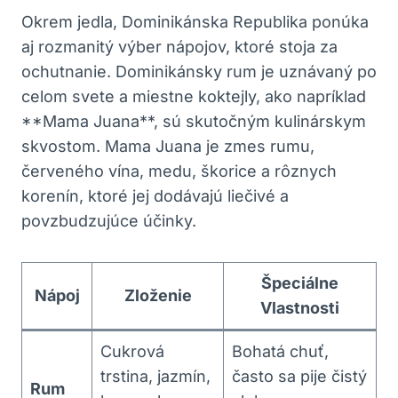
Okrem jedla, Dominikánska Republika ponúka
aj rozmanitý výber nápojov, ktoré stoja za
ochutnanie. Dominikánsky rum je uznávaný po
celom svete a miestne koktejly, ako napríklad
**Mama Juana**, sú skutočným kulinárskym
skvostom. Mama Juana je zmes rumu,
červeného vína, medu, škorice a rôznych
korenín, ktoré jej dodávajú liečivé a
povzbudzujúce účinky.
Špeciálne
Nápoj
Zloženie
Vlastnosti
Cukrová
Bohatá chuť,
trstina, jazmín,
často sa pije čistý
Rum