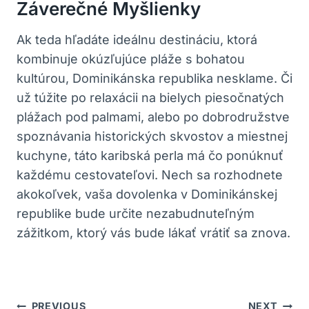
Záverečné Myšlienky
Ak teda hľadáte ideálnu destináciu, ktorá
kombinuje okúzľujúce pláže s bohatou
kultúrou, Dominikánska republika nesklame. Či
už túžite po relaxácii na bielych piesočnatých
plážach pod palmami, alebo po dobrodružstve
spoznávania historických skvostov a miestnej
kuchyne, táto karibská perla má čo ponúknuť
každému cestovateľovi. Nech sa rozhodnete
akokoľvek, vaša dovolenka v Dominikánskej
republike bude určite nezabudnuteľným
zážitkom, ktorý vás bude lákať vrátiť sa znova.
Navigácia
PREVIOUS
NEXT