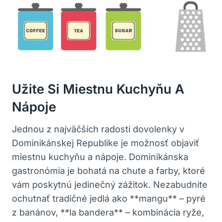
Užite Si Miestnu Kuchyňu A
Nápoje
Jednou z najväčších radostí dovolenky v
Dominikánskej Republike je možnosť objaviť
miestnu kuchyňu a nápoje. Dominikánska
gastronómia je bohatá na chute a farby, ktoré
vám poskytnú jedinečný zážitok. Nezabudnite
ochutnať tradičné jedlá ako **mangu** – pyré
z banánov, **la bandera** – kombinácia ryže,