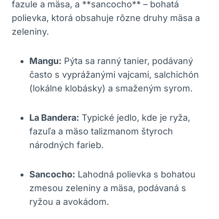
fazule a mäsa, a **sancocho** – bohatá
polievka, ktorá obsahuje rôzne druhy mäsa a
zeleniny.
Mangu:
Pýta sa ranný tanier, podávaný
často s vyprážanými vajcami, salchichón
(lokálne klobásky) a smaženým syrom.
La Bandera:
Typické jedlo, kde je ryža,
fazuľa a mäso talizmanom štyroch
národných farieb.
Sancocho:
Lahodná polievka s bohatou
zmesou zeleniny a mäsa, podávaná s
ryžou a avokádom.