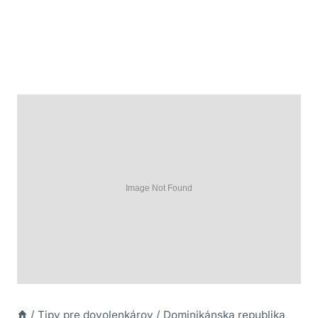
/
Tipy pre dovolenkárov
/
Dominikánska republika