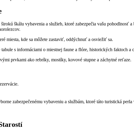
e
irokú škálu vybavenia a služieb, ktoré zabezpečia vašu pohodlnosť a b
horolezcov.
eré miesta, kde sa môžete zastaviť, oddýchnuť a osviežiť sa.
abule s informáciami o miestnej faune a flóre, historických faktoch a
mavými prvkami ako rebríky, mostíky, kovové stupne a záchytné reťaze.
ezervácie.
borne zabezpečenému vybaveniu a službám, ktoré táto turistická perla 
Starostí