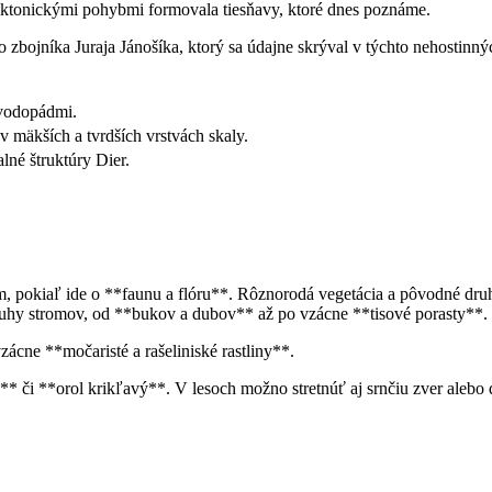
ektonickými pohybmi formovala tiesňavy, ktoré dnes poznáme.
bojníka Juraja Jánošíka, ktorý sa údajne skrýval v týchto nehostinnýc
 vodopádmi.
 mäkších a tvrdších vrstvách skaly.
lné štruktúry Dier.
pokiaľ ide o **faunu a flóru**. Rôznorodá vegetácia a pôvodné druhy
ruhy stromov, od **bukov a dubov** až po vzácne **tisové porasty**.
ácne **močaristé a rašeliniské rastliny**.
* či **orol krikľavý**. V lesoch možno stretnúť aj srnčiu zver alebo