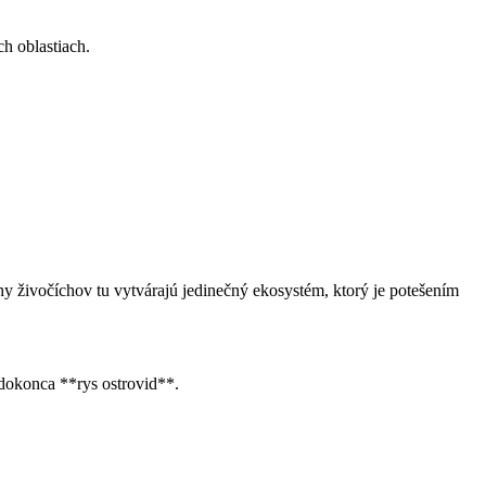
h oblastiach.
 živočíchov tu vytvárajú jedinečný ekosystém, ktorý je potešením
 dokonca **rys ostrovid**.