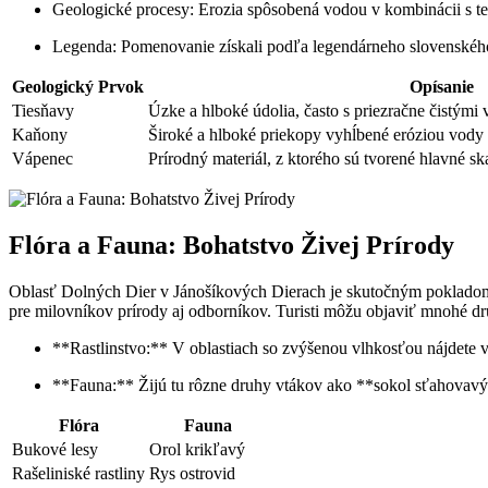
Geologické procesy: Erozia spôsobená vodou v kombinácii s t
Legenda: Pomenovanie získali podľa legendárneho slovenského z
Geologický Prvok
Opísanie
Tiesňavy
Úzke a hlboké údolia, často s priezračne čistými
Kaňony
Široké a hlboké priekopy vyhĺbené eróziou vody v
Vápenec
Prírodný materiál, z ktorého sú tvorené hlavné ska
Flóra a Fauna: Bohatstvo Živej Prírody
Oblasť Dolných Dier v Jánošíkových Dierach je skutočným pokladom, 
pre milovníkov prírody aj odborníkov. Turisti môžu objaviť mnohé d
**Rastlinstvo:** V oblastiach so zvýšenou vlhkosťou nájdete vz
**Fauna:** Žijú tu rôzne druhy vtákov ako **sokol sťahovavý*
Flóra
Fauna
Bukové lesy
Orol krikľavý
Rašeliniské rastliny
Rys ostrovid