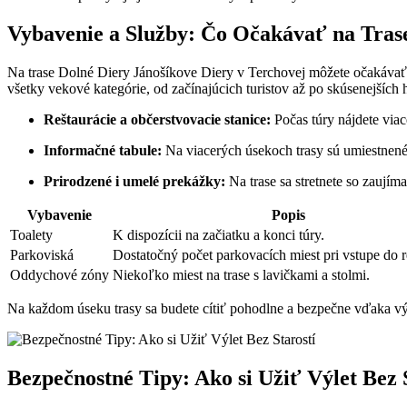
Vybavenie a Služby: Čo Očakávať na Tras
Na trase Dolné Diery Jánošíkove Diery v Terchovej môžete očakávať š
všetky vekové kategórie, od začínajúcich turistov až po skúsenejších 
Reštaurácie a občerstvovacie stanice:
Počas túry nájdete viac
Informačné tabule:
Na viacerých úsekoch trasy sú umiestnené t
Prirodzené i umelé prekážky:
Na trase sa stretnete so zaují
Vybavenie
Popis
Toalety
K dispozícii na začiatku a konci túry.
Parkoviská
Dostatočný počet parkovacích miest pri vstupe do r
Oddychové zóny
Niekoľko miest na trase s lavičkami a stolmi.
Na každom úseku trasy sa budete cítiť pohodlne a bezpečne vďaka vý
Bezpečnostné Tipy: Ako si Užiť Výlet Bez 