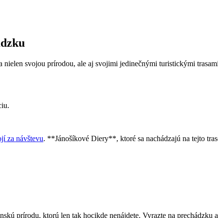
ádzku
nielen svojou prírodou, ale aj svojimi jedinečnými turistickými trasami
iu.
ojí za návštevu
. **Jánošíkové Diery**, ktoré sa nachádzajú na tejto tras
nskú prírodu, ktorú len tak hocikde nenájdete. Vyrazte na prechádzku 