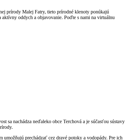
ej prírody Malej Fatry, tieto prírodné klenoty ponúkajú
a aktívny oddych a objavovanie. Poďte s nami na virtuálnu
skvost sa nachádza neďaleko obce Terchová a je súčasťou sústavy
rírody.
om umožňujú prechádzať cez dravé potoky a vodopády. Pre ich