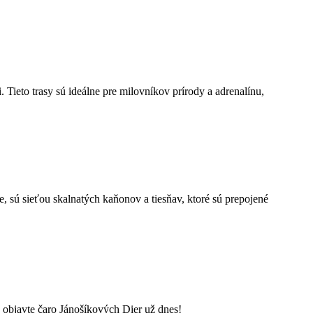
. Tieto trasy sú ideálne pre milovníkov prírody a adrenalínu,
e, sú sieťou skalnatých kaňonov a tiesňav, ktoré sú prepojené
a objavte čaro Jánošíkových Dier už dnes!