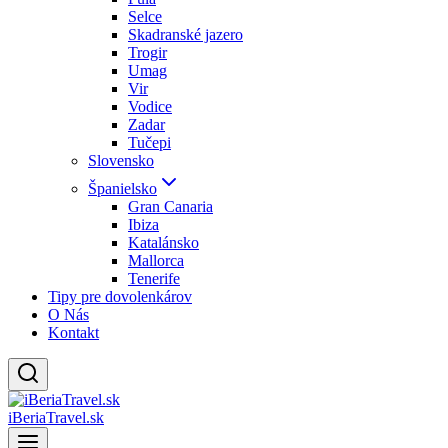
Selce
Skadranské jazero
Trogir
Umag
Vir
Vodice
Zadar
Tučepi
Slovensko
Španielsko
Gran Canaria
Ibiza
Katalánsko
Mallorca
Tenerife
Tipy pre dovolenkárov
O Nás
Kontakt
iBeriaTravel.sk