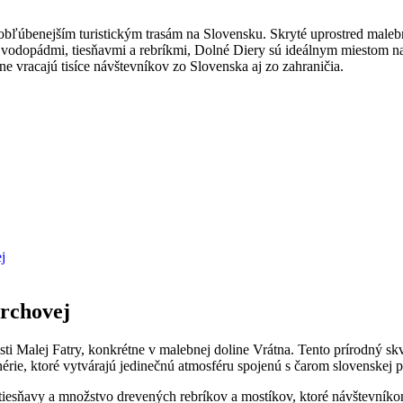
obľúbenejším turistickým trasám na Slovensku. Skryté uprostred malebn
é vodopádmi, tiesňavmi a rebríkmi, Dolné Diery sú ideálnym miestom n
e vracajú tisíce návštevníkov zo Slovenska aj zo zahraničia.
j
erchovej
lasti Malej Fatry, konkrétne v malebnej doline Vrátna. Tento prírodný 
rie, ktoré vytvárajú jedinečnú atmosféru spojenú s čarom slovenskej p
 tiesňavy a množstvo drevených rebríkov a mostíkov, ktoré návštevník