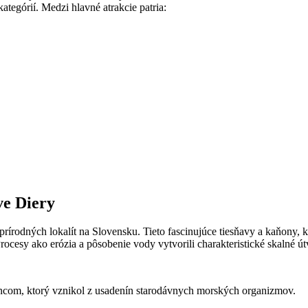
tegórií. Medzi hlavné atrakcie patria:
ve Diery
 prírodných lokalít na Slovensku. Tieto fascinujúce tiesňavy a kaňony
ocesy ako erózia a pôsobenie vody vytvorili charakteristické skalné út
encom, ktorý vznikol z usadenín starodávnych morských organizmov.