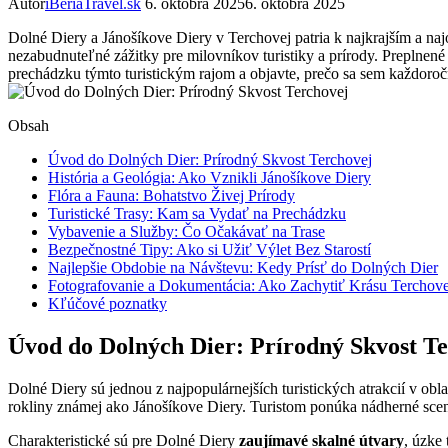
Autor
iBeriaTravel.sk
6. októbra 2025
6. októbra 2025
Dolné Diery a Jánošíkove Diery v Terchovej patria k najkrajším a naj
nezabudnuteľné zážitky pre milovníkov turistiky a prírody. Preplnen
prechádzku týmto turistickým rajom a objavte, prečo sa sem každoročn
Obsah
Úvod do Dolných Dier: Prírodný Skvost Terchovej
História a Geológia: Ako Vznikli Jánošíkove Diery
Flóra a Fauna: Bohatstvo Živej Prírody
Turistické Trasy: Kam sa Vydať na Prechádzku
Vybavenie a Služby: Čo Očakávať na Trase
Bezpečnostné Tipy: Ako si Užiť Výlet Bez Starostí
Najlepšie Obdobie na Návštevu: Kedy Prísť do Dolných Dier
Fotografovanie a Dokumentácia: Ako Zachytiť Krásu Terchove
Kľúčové poznatky
Úvod do Dolných Dier: Prírodný Skvost T
Dolné Diery sú jednou z najpopulárnejších turistických atrakcií v ob
rokliny známej ako Jánošíkove Diery. Turistom ponúka nádherné scené
Charakteristické sú pre Dolné Diery
zaujímavé skalné útvary
, úzke