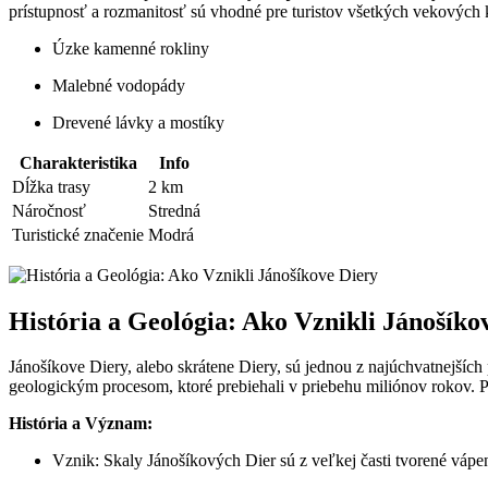
prístupnosť a rozmanitosť sú vhodné pre turistov všetkých vekových ka
Úzke kamenné rokliny
Malebné vodopády
Drevené lávky a mostíky
Charakteristika
Info
Dĺžka trasy
2 km
Náročnosť
Stredná
Turistické značenie
Modrá
História a Geológia: Ako Vznikli Jánošíko
Jánošíkove Diery, alebo skrátene Diery, sú jednou z najúchvatnejších
geologickým procesom, ktoré prebiehali v priebehu miliónov rokov. Pr
História a Význam:
Vznik: Skaly Jánošíkových Dier sú z veľkej časti tvorené váp