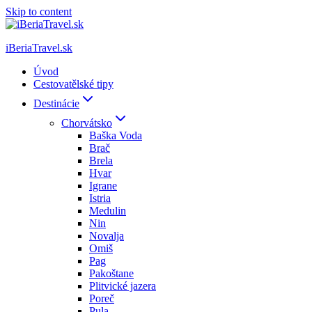
Skip to content
iBeriaTravel.sk
Úvod
Cestovatělské tipy
Destinácie
Chorvátsko
Baška Voda
Brač
Brela
Hvar
Igrane
Istria
Medulin
Nin
Novalja
Omiš
Pag
Pakoštane
Plitvické jazera
Poreč
Pula