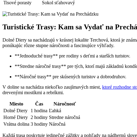
Tisové porasty
Sokol sťahovavý
Turistické Trasy: Kam sa Vydať na Prech
Dolné Diery sa nachádzajú v krásnej lokalite Terchová, ktorá je známa 
ponúkajúc rôzne stupne náročnosti a fascinujúce výhľady.
**Jednoduché trasy** pre rodiny s deťmi a starších turistov.
**Stredne náročné trasy** pre tých, ktorí majú základnú kondíc
**Náročné trasy** pre skúsených turistov a dobrodruhov.
V doline sa nachádza niekoľko zaujímavých miest,
ktoré rozhodne st
drevenými mostíkmi a rebríkmi.
Miesto
Čas
Náročnosť
Dolné Diery
1 hodina
Ľahká
Horné Diery
2 hodiny
Stredne náročná
Vrátna dolina
3 hodiny
Náročná
Každá trasa poskytuje jedinečné zážitky a pohľady na nádhernú slove