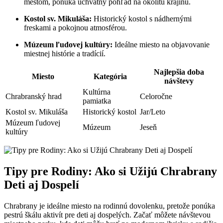
mestom, ponúka úchvatný pohľad na okolitú krajinu.
Kostol sv. Mikuláša:
Historický kostol s nádhernými
freskami a pokojnou atmosférou.
Múzeum ľudovej kultúry:
Ideálne miesto na objavovanie
miestnej histórie a tradícií.
Najlepšia doba
Miesto
Kategória
návštevy
Kultúrna
Chrabranský hrad
Celoročne
pamiatka
Kostol sv. Mikuláša
Historický kostol
Jar/Leto
Múzeum ľudovej
Múzeum
Jeseň
kultúry
Tipy pre Rodiny: Ako si Užijú Chrabrany
Deti aj Dospelí
Chrabrany je ideálne miesto na rodinnú dovolenku, pretože ponúka
pestrú škálu aktivít pre deti aj dospelých. Začať môžete návštevou