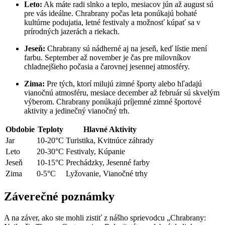
Leto:
Ak máte radi slnko a teplo, mesiacov jún až august sú
pre vás ideálne. Chrabrany počas leta ponúkajú bohaté
kultúrne podujatia, letné festivaly a možnosť kúpať sa v
prírodných jazerách a riekach.
Jeseň:
Chrabrany sú nádherné aj na jeseň, keď lístie mení
farbu. September až november je čas pre milovníkov
chladnejšieho počasia a čarovnej jesennej atmosféry.
Zima:
Pre tých, ktorí milujú zimné športy alebo hľadajú
vianočnú atmosféru, mesiace december až február sú skvelým
výberom. Chrabrany ponúkajú príjemné zimné športové
aktivity a jedinečný vianočný trh.
Obdobie
Teploty
Hlavné Aktivity
Jar
10-20°C
Turistika, Kvitnúce záhrady
Leto
20-30°C
Festivaly, Kúpanie
Jeseň
10-15°C
Prechádzky, Jesenné farby
Zima
0-5°C
Lyžovanie, Vianočné trhy
Záverečné poznámky
A na záver, ako ste mohli zistiť z nášho sprievodcu „Chrabrany: