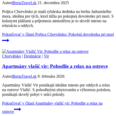
Autor
iBeriaTravel.sk
21. decembra 2025
Poljica Chorvátsko je malá rybárska dedinka na brehu Jadranského
mora, ideálna pre tých, ktorí túžia po pokojnej dovolenke pri mori. S
krásnymi plážami a príjemnou atmosférou je to skvelé miesto na
relaxáciu a oddych.
Pokračovať v čítaní
Poljica Chorvátsko: Pokojná dovolenka pri mori
Chorvátsko
|
Destinácie
|
Vir
Apartmány vlašić vir: Pohodlie a relax na ostrove
Autor
iBeriaTravel.sk
9. februára 2026
Apartmány Vlašić Vir ponúkajú ideálne miesto pre oddych a relax
na ostrove Vlašić. S pohodlnými ubytovaním a výbornou polohou,
ponúkajú skvelý pobyt v srdci prírody.
Pokračovať v čítaní
Apartmány vlašić vir: Pohodlie a relax na
ostrove