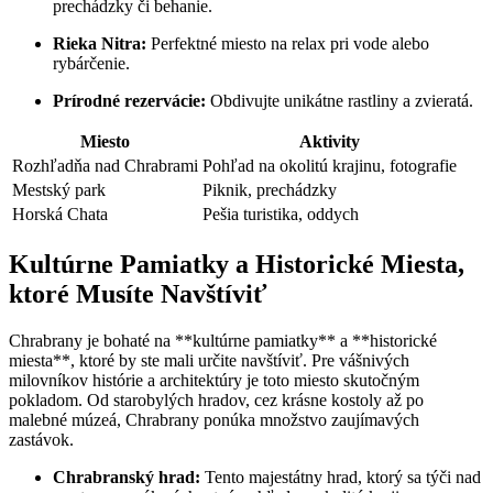
prechádzky či behanie.
Rieka Nitra:
Perfektné miesto na relax pri vode alebo
rybárčenie.
Prírodné rezervácie:
Obdivujte unikátne rastliny a zvieratá.
Miesto
Aktivity
Rozhľadňa nad Chrabrami
Pohľad na okolitú krajinu, fotografie
Mestský park
Piknik, prechádzky
Horská Chata
Pešia turistika, oddych
Kultúrne Pamiatky a Historické Miesta,
ktoré Musíte Navštíviť
Chrabrany je bohaté na **kultúrne pamiatky** a **historické
miesta**, ktoré by ste mali určite navštíviť. Pre vášnivých
milovníkov histórie a architektúry je toto miesto skutočným
pokladom. Od starobylých hradov, cez krásne kostoly až po
malebné múzeá, Chrabrany ponúka množstvo zaujímavých
zastávok.
Chrabranský hrad:
Tento majestátny hrad, ktorý sa týči nad