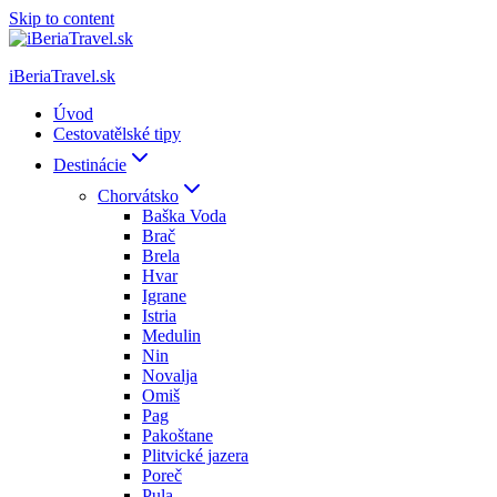
Skip to content
iBeriaTravel.sk
Úvod
Cestovatělské tipy
Destinácie
Chorvátsko
Baška Voda
Brač
Brela
Hvar
Igrane
Istria
Medulin
Nin
Novalja
Omiš
Pag
Pakoštane
Plitvické jazera
Poreč
Pula