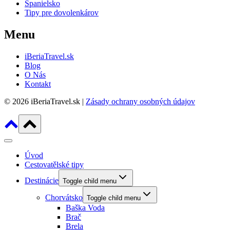
Španielsko
Tipy pre dovolenkárov
Menu
iBeriaTravel.sk
Blog
O Nás
Kontakt
© 2026 iBeriaTravel.sk |
Zásady ochrany osobných údajov
Úvod
Cestovatělské tipy
Destinácie
Toggle child menu
Chorvátsko
Toggle child menu
Baška Voda
Brač
Brela