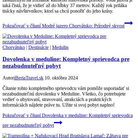
taká čistá, že je vidieť až do hĺbky 37 metrov. Každý rok priláka
tisícky návštevníkov, ktorí sa chcú ponořiť do jeho krásy.
Pokračovať v čítaní
Modré jazero Chorvátsko: Prírodný skvost
Chorvátsko
|
Destinácie
|
Medulin
Dovolenka v meduline: Kompletný sprievodca pre
nezabudnuteľný pobyt
Autor
iBeriaTravel.sk
10. októbra 2024
Čítanie tohto kompletného sprievodcu vám pomôže usporiadať si
nezabudnuteľnú dovolenku v Meduline. Všetko, čo potrebujete
vedieť o ubytovaní, stravovaní, atrakciách a praktických
informáciách nájdete práve tu. Užite si svoj pobyt naplno!
Pokračovať v čítaní
Dovolenka v meduline: Kompletný sprievodca
pre nezabudnuteľný pobyt