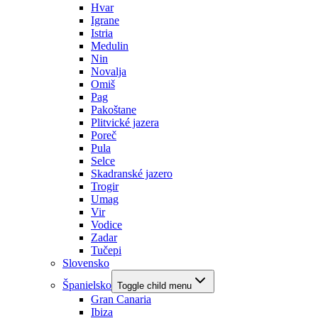
Hvar
Igrane
Istria
Medulin
Nin
Novalja
Omiš
Pag
Pakoštane
Plitvické jazera
Poreč
Pula
Selce
Skadranské jazero
Trogir
Umag
Vir
Vodice
Zadar
Tučepi
Slovensko
Španielsko
Toggle child menu
Gran Canaria
Ibiza