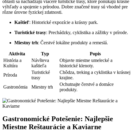
oblasti sa nachádzajú viaceré turistické trasy, ktoré ponúkajú krásne
výhľady a spojenie s prírodou. Dobre značené trasy sú vhodné pre
rôzne úrovne fyzickej zdatnosti.
Kaštieľ
: Historické expozície a krásny park.
Turistické trasy
: Prechádzky, cyklistika a zážitky v prírode.
Miestny trh
: Čerstvé lokálne produkty a remeslá.
Aktivita
Typ
Popis
História a
Návšteva
Objavte miestne umelecké a
Kultúra
kaštieľa
historické klenoty.
Turistické
Chôdza, treking a cyklistika v krásnej
Príroda
trasy
krajine.
Ochutnajte čerstvé a domáce
Gastronómia
Miestny trh
produkty.
Gastronomické Potešenie: Najlepšie
Miestne Reštaurácie a Kaviarne