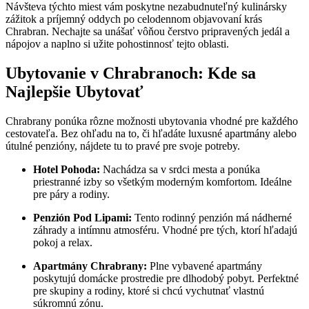
Návšteva týchto miest vám poskytne nezabudnuteľný kulinársky
zážitok a príjemný oddych po celodennom objavovaní krás
Chrabran. Nechajte sa unášať vôňou čerstvo pripravených jedál a
nápojov a naplno si užite pohostinnosť tejto oblasti.
Ubytovanie v Chrabranoch: Kde sa
Najlepšie Ubytovať
Chrabrany ponúka rôzne možnosti ubytovania vhodné pre každého
cestovateľa. Bez ohľadu na to, či hľadáte luxusné apartmány alebo
útulné penzióny, nájdete tu to pravé pre svoje potreby.
Hotel Pohoda:
Nachádza sa v srdci mesta a ponúka
priestranné izby so všetkým moderným komfortom. Ideálne
pre páry a rodiny.
Penzión Pod Lipami:
Tento rodinný penzión má nádherné
záhrady a intímnu atmosféru. Vhodné pre tých, ktorí hľadajú
pokoj a relax.
Apartmány Chrabrany:
Plne vybavené apartmány
poskytujú domácke prostredie pre dlhodobý pobyt. Perfektné
pre skupiny a rodiny, ktoré si chcú vychutnať vlastnú
súkromnú zónu.