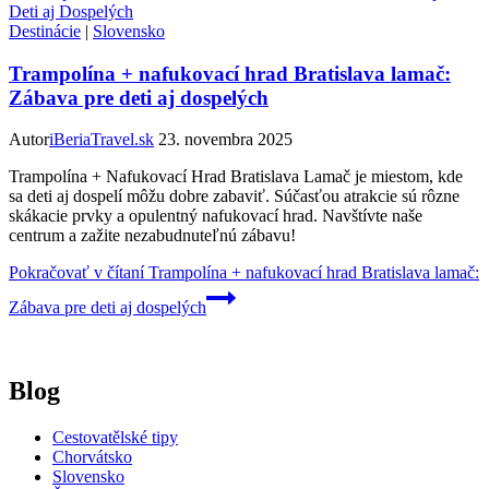
Destinácie
|
Slovensko
Trampolína + nafukovací hrad Bratislava lamač:
Zábava pre deti aj dospelých
Autor
iBeriaTravel.sk
23. novembra 2025
Trampolína + Nafukovací Hrad Bratislava Lamač je miestom, kde
sa deti aj dospelí môžu dobre zabaviť. Súčasťou atrakcie sú rôzne
skákacie prvky a opulentný nafukovací hrad. Navštívte naše
centrum a zažite nezabudnuteľnú zábavu!
Pokračovať v čítaní
Trampolína + nafukovací hrad Bratislava lamač:
Zábava pre deti aj dospelých
Blog
Cestovatělské tipy
Chorvátsko
Slovensko