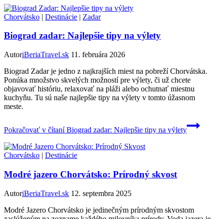
Chorvátsko
|
Destinácie
|
Zadar
Biograd zadar: Najlepšie tipy na výlety
Autor
iBeriaTravel.sk
11. februára 2026
Biograd Zadar je jedno z najkrajších miest na pobreží Chorvátska.
Ponúka množstvo skvelých možností pre výlety, či už chcete
objavovať históriu, relaxovať na pláži alebo ochutnať miestnu
kuchyňu. Tu sú naše najlepšie tipy na výlety v tomto úžasnom
meste.
Pokračovať v čítaní
Biograd zadar: Najlepšie tipy na výlety
Chorvátsko
|
Destinácie
Modré jazero Chorvátsko: Prírodný skvost
Autor
iBeriaTravel.sk
12. septembra 2025
Modré Jazero Chorvátsko je jedinečným prírodným skvostom
zaslúženým na zozname každého milovníka prírody. Voda jazera je