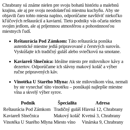
Chrabrany sú známe nielen pre svoju bohatú históriu a malebnú
krajinu, ale aj pre svoju neodolateľnú miestnu kuchyňu. Aby ste
objavili čaro tohto miesta naplno, odporúčame navštíviť niekoľko
kľúčových reštaurácií a kaviarní. Tieto podniky vás očaria nielen
svojim jedlom, ale aj príjemnou atmosférou a pohostinnosťou
miestnych ľudí.
Reštaurácia Pod Zámkom:
Táto reštaurácia ponúka
autentické miestne jedlá pripravované z čerstvých surovín.
Vyskúšajte ich tradičný guláš alebo sviečkovú na smotane.
Kaviareň Slnečnica:
Ideálne miesto pre milovníkov kávy a
dezertov. Odporúčame ich slávny makový koláč a výber
ručne pripravených káv.
Vinotéka U Starého Mlyna:
Ak ste milovníkom vína, nemali
by ste vynechať túto vinotéku – ponúkajú najlepšie miestne
vína a skvelý výber syrov.
Podnik
Špecialita
Adresa
Reštaurácia Pod Zámkom
Tradičný guláš
Hlavná 12, Chrabrany
Kaviareň Slnečnica
Makový koláč
Kvetná 3, Chrabrany
Vinotéka U Starého Mlyna
Miesto víno
Vinárska 9, Chrabrany