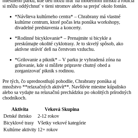
miestneho parku, kde deti môžu hrať na modernom ihrisku a rodičia
si môžu oddýchnuť v tieni stromov alebo sa prejsť okolo fontán.
*Návšteva kultúrneho centra* – Chrabrany má vlastné
kultúrne centrum, ktoré počas leta ponúka workshopy,
divadelné predstavenia a koncerty.
*Rodinné bicyklovanie* – Prenajmite si bicykle a
preskúmajte okolité cyklotrasy. Je to skvelý spôsob, ako
aktívne stráviť deň na čerstvom vzduchu.
*Grilovanie a piknik* – V parku je vyhradená zóna na
grilovanie, kde si môžete pripravte chutný obed a
zorganizovať piknik s rodinou.
Pre tých, čo uprednostňujú pohodlie, Chrabrany ponúka aj
množstvo **relaxačných aktivít**. Navštívte miestne kúpalisko
alebo sa vydajte na relaxačnú prechádzku po okolitých prírodných
chodníkoch.
Aktivita
Veková Skupina
Detské ihrisko
2-12 rokov
Bicyklové trasy
Všetky vekové kategórie
Kultúrne aktivity
12+ rokov