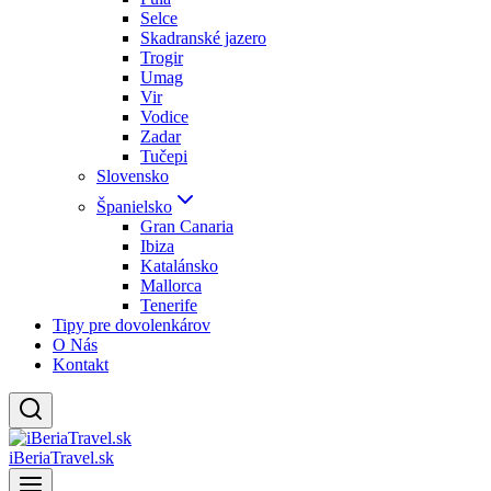
Selce
Skadranské jazero
Trogir
Umag
Vir
Vodice
Zadar
Tučepi
Slovensko
Španielsko
Gran Canaria
Ibiza
Katalánsko
Mallorca
Tenerife
Tipy pre dovolenkárov
O Nás
Kontakt
iBeriaTravel.sk