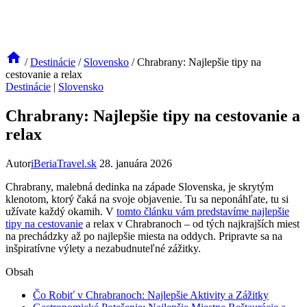
/
Destinácie
/
Slovensko
/
Chrabrany: Najlepšie tipy na
cestovanie a relax
Destinácie
|
Slovensko
Chrabrany: Najlepšie tipy na cestovanie a
relax
Autor
iBeriaTravel.sk
28. januára 2026
Chrabrany, malebná dedinka na západe Slovenska, je skrytým
klenotom, ktorý čaká na svoje objavenie. Tu sa neponáhľate, tu si
užívate každý okamih. V
tomto článku vám predstavíme najlepšie
tipy na cestovanie
a relax v Chrabranoch – od tých najkrajších miest
na prechádzky až po najlepšie miesta na oddych. Pripravte sa na
inšpiratívne výlety a nezabudnuteľné zážitky.
Obsah
Čo Robiť v Chrabranoch: Najlepšie Aktivity a Zážitky