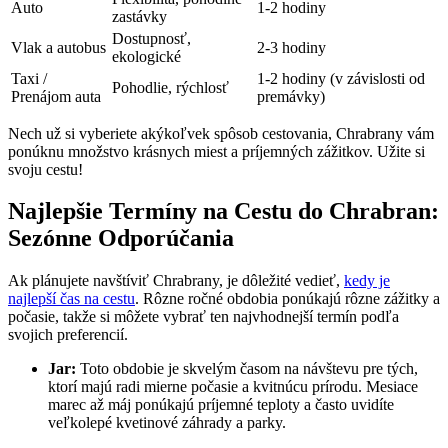
Auto
1-2 hodiny
zastávky
Dostupnosť,
Vlak a autobus
2-3 hodiny
ekologické
Taxi /
1-2 hodiny (v závislosti od
Pohodlie, rýchlosť
Prenájom auta
premávky)
Nech už si vyberiete akýkoľvek spôsob cestovania, Chrabrany vám
ponúknu množstvo krásnych miest a príjemných zážitkov. Užite si
svoju cestu!
Najlepšie Termíny na Cestu do Chrabran:
Sezónne Odporúčania
Ak plánujete navštíviť Chrabrany, je dôležité vedieť,
kedy je
najlepší čas na cestu
. Rôzne ročné obdobia ponúkajú rôzne zážitky a
počasie, takže si môžete vybrať ten najvhodnejší termín podľa
svojich preferencií.
Jar:
Toto obdobie je skvelým časom na návštevu pre tých,
ktorí majú radi mierne počasie a kvitnúcu prírodu. Mesiace
marec až máj ponúkajú príjemné teploty a často uvidíte
veľkolepé kvetinové záhrady a parky.