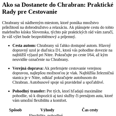
Ako sa Dostanete do Chrabran: Praktické
Rady pre Cestovanie
Chrabrany sú nádherným miestom, ktoré ponúka množstvo
príležitostí na dobrodružstvo a relaxáciu. Ak plánujete cestu do tohto
malebného kúsku Slovenska, týchto pár praktických rád vám zaručí,
že váš výlet bude bezproblémový a príjemný.
Cesta autom:
Chrabrany sú ľahko dostupné autom. Hlavný
dopravný uzol je diaľnica D1, ktorá vás pohodlne dovezie na
najbližší výjazd pri Nitre. Pokračujte po ceste I/64, až kým
neuvidíte označenie na Chrabrany.
Verejná doprava:
Ak preferujete cestovanie verejnou
dopravou, najlepšou možnosťou je vlak. Najbližšia železničná
stanica je v Nitre, odkiaľ pokračujete autobusom do
Chrabran. Autobusové spoje sú pravidelné a spoľahlivé.
Pohodlný transfer:
Pre tých, ktorí hľadajú maximálne
pohodlie, sú k dispozícii aj taxi služby či prenájom auta, ktoré
vám umožní flexibilitu a komfort.
Spôsob
Výhody
Čas cesty
Flexibilita, pohodlné