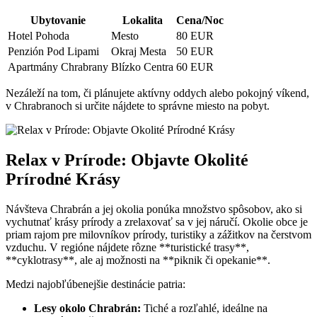
Ubytovanie
Lokalita
Cena/Noc
Hotel Pohoda
Mesto
80 EUR
Penzión Pod Lipami
Okraj Mesta
50 EUR
Apartmány Chrabrany
Blízko Centra
60 EUR
Nezáleží na tom, či plánujete aktívny oddych alebo pokojný víkend,
v Chrabranoch si určite nájdete to správne miesto na pobyt.
Relax v Prírode: Objavte Okolité
Prírodné Krásy
Návšteva Chrabrán a jej okolia ponúka množstvo spôsobov, ako si
vychutnať krásy prírody a zrelaxovať sa v jej náručí. Okolie obce je
priam rajom pre milovníkov prírody, turistiky a zážitkov na čerstvom
vzduchu. V regióne nájdete rôzne **turistické trasy**,
**cyklotrasy**, ale aj možnosti na **piknik či opekanie**.
Medzi najobľúbenejšie destinácie patria:
Lesy okolo Chrabrán:
Tiché a rozľahlé, ideálne na