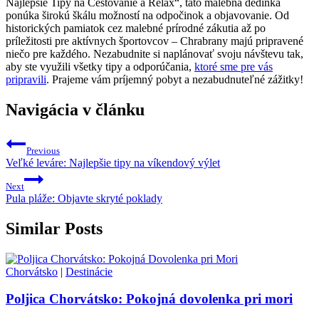
Najlepšie Tipy na Cestovanie a Relax“, táto malebná dedinka
ponúka širokú škálu možností na odpočinok a objavovanie. Od
historických pamiatok cez malebné prírodné zákutia až po
príležitosti pre aktívnych športovcov – Chrabrany majú pripravené
niečo pre každého. Nezabudnite si naplánovať svoju návštevu tak,
aby ste využili všetky tipy a odporúčania,
ktoré sme pre vás
pripravili
. Prajeme vám príjemný pobyt a nezabudnuteľné zážitky!
Navigácia v článku
Previous
Veľké leváre: Najlepšie tipy na víkendový výlet
Next
Pula pláže: Objavte skryté poklady
Similar Posts
Chorvátsko
|
Destinácie
Poljica Chorvátsko: Pokojná dovolenka pri mori