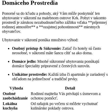
Domáceho Prostredia
Ponorné sa do kľudu a pohody, aký Vám môže poskytnúť len
ubytovanie v súkromí na malebnom ostrove Krk. Pobyt v takomto
prostredí je zárukou nezabudnuteľného zážitku vďaka **príjemnej
rodinnej atmosfére** a **ozajstnej pohostinnosti** miestnych
obyvateľov.
Ubytovanie v súkromí ponúka množstvo výhod:
Osobný prístup & Súkromie:
Zatiaľ čo hotely sú často
neosobné, v súkromí máte šancu cítiť sa ako doma.
Domáce jedlo:
Mnohé súkromné ubytovania ponúkajú
domáce špeciality pripravené z čerstvých surovín.
Unikátne prostredie:
Každá izba či apartmán je zariadený s
ohľadom na jedinečnosť a tradičné prvky.
Výhoda
Detail
Osobné
Rodinní majitelia Vás privítajú s úsmevom a
zaobchádzanie
ochotou pomôcť.
Lokálna
Od raňajok po večeru si môžete vychutnať
kuchyňa
kulinárske poklady ostrova.