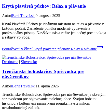
Krytá plaváreň púchov: Relax a plávanie
Autor
iBeriaTravel.sk
9. augusta 2025
Krytá Plaváreň Púchov je ideálnym miestom na relax a plávanie v
každom počasí. Zariadenie ponúka moderné vybavenie a
profesionálny prístup. Navštívte nás a zažite jedinečný pocit pokoja
a zábavy vo vode.
Pokračovať v čítaní
Krytá plaváreň púchov: Relax a plávanie
Destinácie
|
Slovensko
Trenčianske bohuslavice: Sprievodca pre
návštevníkov
Autor
iBeriaTravel.sk
11. apríla 2026
Trenčianske Bohuslavice: Sprievodca pre návštevníkov je skvelým
sprievodcom pre objavovanie malebnej obce. Svojou bohatou
históriou a kultúrnymi pamiatkami ponúka návštevníkom
nezabudnuteľný zážitok.