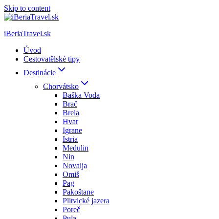
Skip to content
iBeriaTravel.sk
Úvod
Cestovatělské tipy
Destinácie
Chorvátsko
Baška Voda
Brač
Brela
Hvar
Igrane
Istria
Medulin
Nin
Novalja
Omiš
Pag
Pakoštane
Plitvické jazera
Poreč
Pula