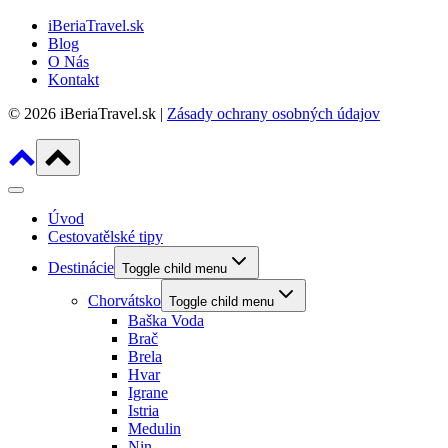
iBeriaTravel.sk
Blog
O Nás
Kontakt
© 2026 iBeriaTravel.sk |
Zásady ochrany osobných údajov
Úvod
Cestovatělské tipy
Destinácie
Toggle child menu
Chorvátsko
Toggle child menu
Baška Voda
Brač
Brela
Hvar
Igrane
Istria
Medulin
Nin