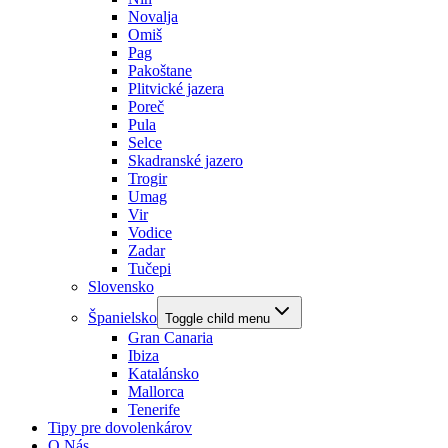
Novalja
Omiš
Pag
Pakoštane
Plitvické jazera
Poreč
Pula
Selce
Skadranské jazero
Trogir
Umag
Vir
Vodice
Zadar
Tučepi
Slovensko
Španielsko
Toggle child menu
Gran Canaria
Ibiza
Katalánsko
Mallorca
Tenerife
Tipy pre dovolenkárov
O Nás