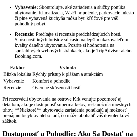
Vybavenie:
Skontrolujte, aké zariadenia a služby ponúka
ubytovanie. Klimatizácia, Wi-Fi pripojenie, parkovacie miesto
či plne vybavená kuchyňa môžu byť kľúčové pre váš
pohodlný pobyt.
Recenzie:
Prečítajte si recenzie predchádzajúcich hostí.
Skúsenosti iných turistov sú často najlepším ukazovateľom
kvality daného ubytovania. Pozrite si hodnotenia na
spoľahlivých webových stránkach, ako je TripAdvisor alebo
Booking.com.
Faktor
Výhoda
Blízka lokalita
Rýchly prístup k plážam a atrakciám
Vybavenie
Komfort a pohodlie
Recenzie
Overené skúsenosti hostí
Pri rezervácii ubytovania na ostrove Krk venujte pozornosť aj
detailom, ako je dostupnosť supermarketov, reštaurácií a miestnych
trhov. **Niektoré** ubytovacie zariadenia ponúkajú aj možnosť
prenájmu bicyklov alebo lodí, čo môže obohatiť váš dovolenkový
zážitok.
Dostupnosť a Pohodlie: Ako Sa Dostať na