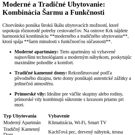
Moderné a Tradičné Ubytovanie:
Kombinácia Šarmu a Funkčnosti
Chorvátsko ponúka širokú škálu ubytovacích možností, ktoré
uspokoja rôznorodé potreby cestovateľov. Na ostrove Krk nájdete
harmonickú kombináciu **moderného a tradičného ubytovania**,
ktorá spája **šarm minulosti s funkčnosťou súčasnosti**.
Moderné apartmány:
Tieto apartmány sú vybavené
najnovšími technológiami a moderným nábytkom, poskytujúc
maximálne pohodlie a komfort.
Tradičné kamenné domy:
Rekonštruované podľa
pôvodného dizajnu, tieto domy ponúkajú autentické zážitky a
jedinečnú atmosféru.
Prímorské vily:
Ideálne pre väčšie skupiny alebo rodiny,
prímorské vily kombinujú súkromie s luxusom priamo pri
mori.
Typ Ubytovania
Vybavenie
Moderný Apartmán
Klimatizácia, Wi-Fi, Smart TV
Tradičný Kamenný
Kachľová pec, drevený nábytok, terasa
Dom