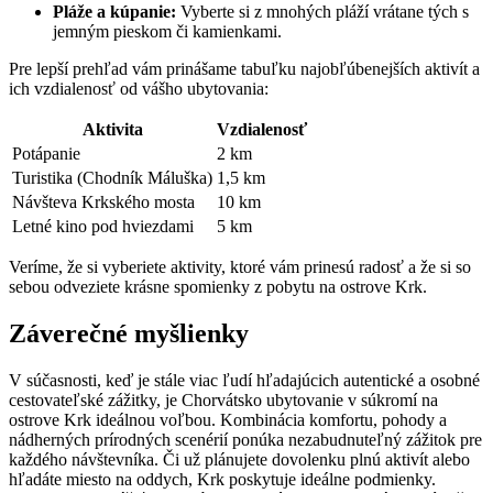
Pláže a kúpanie:
Vyberte si z mnohých pláží vrátane tých s
jemným pieskom či kamienkami.
Pre lepší prehľad vám prinášame tabuľku najobľúbenejších aktivít a
ich vzdialenosť od vášho ubytovania:
Aktivita
Vzdialenosť
Potápanie
2 km
Turistika (Chodník Máluška)
1,5 km
Návšteva Krkského mosta
10 km
Letné kino pod hviezdami
5 km
Veríme, že si vyberiete aktivity, ktoré vám prinesú radosť a že si so
sebou odveziete krásne spomienky z pobytu na ostrove Krk.
Záverečné myšlienky
V súčasnosti, keď je stále viac ľudí hľadajúcich autentické a osobné
cestovateľské zážitky, je Chorvátsko ubytovanie v súkromí na
ostrove Krk ideálnou voľbou. Kombinácia komfortu, pohody a
nádherných prírodných scenérií ponúka nezabudnuteľný zážitok pre
každého návštevníka. Či už plánujete dovolenku plnú aktivít alebo
hľadáte miesto na oddych, Krk poskytuje ideálne podmienky.