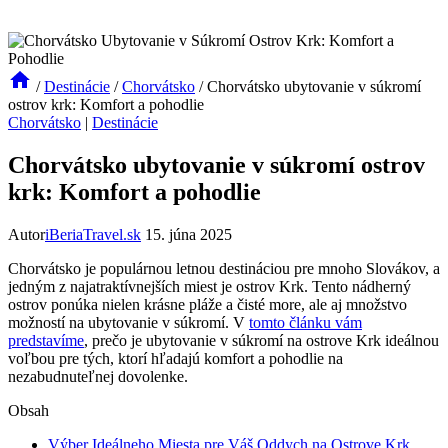
/
Destinácie
/
Chorvátsko
/
Chorvátsko ubytovanie v súkromí
ostrov krk: Komfort a pohodlie
Chorvátsko
|
Destinácie
Chorvátsko ubytovanie v súkromí ostrov
krk: Komfort a pohodlie
Autor
iBeriaTravel.sk
15. júna 2025
Chorvátsko je populárnou letnou destináciou pre mnoho Slovákov, a
jedným z najatraktívnejších miest je ostrov Krk. Tento nádherný
ostrov ponúka nielen krásne pláže a čisté more, ale aj množstvo
možností na ubytovanie v súkromí. V
tomto článku vám
predstavíme
, prečo je ubytovanie v súkromí na ostrove Krk ideálnou
voľbou pre tých, ktorí hľadajú komfort a pohodlie na
nezabudnuteľnej dovolenke.
Obsah
Výber Ideálneho Miesta pre Váš Oddych na Ostrove Krk