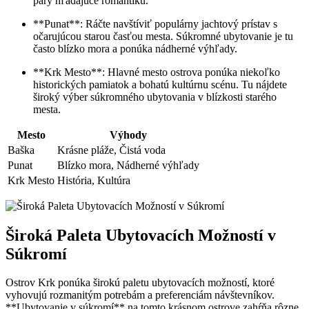
páry hľadajúce romantiku.
**Punat**: Ráčte navštíviť populárny jachtový prístav s
očarujúcou starou časťou mesta. Súkromné ubytovanie je tu
často blízko mora a ponúka nádherné výhľady.
**Krk Mesto**: Hlavné mesto ostrova ponúka niekoľko
historických pamiatok a bohatú kultúrnu scénu. Tu nájdete
široký výber súkromného ubytovania v blízkosti starého
mesta.
Mesto
Výhody
Baška
Krásne pláže, Čistá voda
Punat
Blízko mora, Nádherné výhľady
Krk Mesto
História, Kultúra
Široká Paleta Ubytovacích Možností v
Súkromí
Ostrov Krk ponúka širokú paletu ubytovacích možností, ktoré
vyhovujú rozmanitým potrebám a preferenciám návštevníkov.
**Ubytovanie v súkromí** na tomto krásnom ostrove zahŕňa rôzne