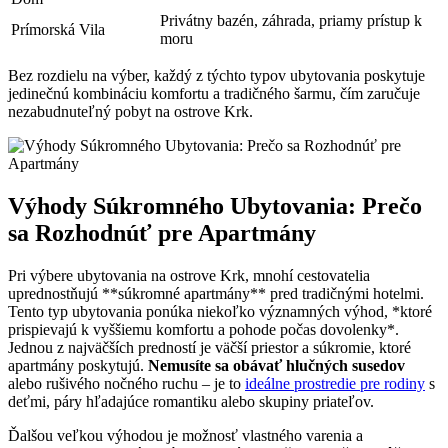
Privátny bazén, záhrada, priamy prístup k
Prímorská Vila
moru
Bez rozdielu na výber, každý z týchto typov ubytovania poskytuje
jedinečnú kombináciu komfortu a tradičného šarmu, čím zaručuje
nezabudnuteľný pobyt na ostrove Krk.
Výhody Súkromného Ubytovania: Prečo
sa Rozhodnúť pre Apartmány
Pri výbere ubytovania na ostrove Krk, mnohí cestovatelia
uprednostňujú **súkromné apartmány** pred tradičnými hotelmi.
Tento typ ubytovania ponúka niekoľko významných výhod, *ktoré
prispievajú k vyššiemu komfortu a pohode počas dovolenky*.
Jednou z najväčších predností je väčší priestor a súkromie, ktoré
apartmány poskytujú.
Nemusíte sa obávať hlučných susedov
alebo rušivého nočného ruchu – je to
ideálne prostredie pre rodiny
s
deťmi, páry hľadajúce romantiku alebo skupiny priateľov.
Ďalšou veľkou výhodou je možnosť vlastného varenia a