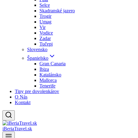
Selce
Skadranské jazero
Trogir
Umag
Vir
Vodice
Zadar
Tučepi
Slovensko
Španielsko
Gran Canaria
Ibiza
Katalánsko
Mallorca
Tenerife
Tipy pre dovolenkárov
O Nás
Kontakt
iBeriaTravel.sk