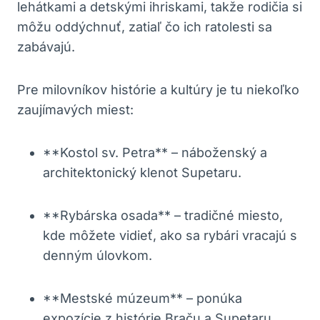
lehátkami a detskými ihriskami, takže rodičia si
môžu oddýchnuť, zatiaľ čo ich ratolesti sa
zabávajú.
Pre milovníkov histórie a kultúry je tu niekoľko
zaujímavých miest:
**Kostol sv. Petra** – náboženský a
architektonický klenot Supetaru.
**Rybárska osada** – tradičné miesto,
kde môžete vidieť, ako sa rybári vracajú s
denným úlovkom.
**Mestské múzeum** – ponúka
expozície z histórie Braču a Supetaru.