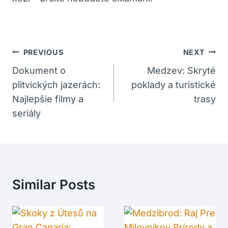
Navigácia
PREVIOUS
NEXT
V
Dokument o
Medzev: Skryté
plitvických jazerách:
poklady a turistické
Článku
Najlepšie filmy a
trasy
seriály
Similar Posts