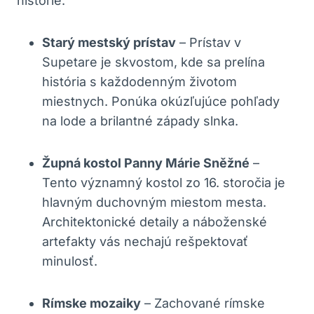
histórie.
Starý mestský prístav
– Prístav v
Supetare je skvostom, kde sa prelína
história s každodenným životom
miestnych. Ponúka okúzľujúce pohľady
na lode a brilantné západy slnka.
Župná kostol Panny Márie Sněžné
–
Tento významný kostol zo 16. storočia je
hlavným duchovným miestom mesta.
Architektonické detaily a náboženské
artefakty vás nechajú rešpektovať
minulosť.
Rímske mozaiky
– Zachované rímske