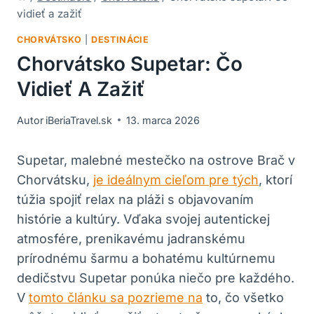
vidieť a zažiť
CHORVÁTSKO
|
DESTINÁCIE
Chorvátsko Supetar: Čo
Vidieť A Zažiť
Autor
iBeriaTravel.sk
13. marca 2026
Supetar, malebné mestečko na ostrove Brač v
Chorvátsku,
je ideálnym cieľom pre tých
, ktorí
túžia spojiť relax na pláži s objavovaním
histórie a kultúry. Vďaka svojej autentickej
atmosfére, prenikavému jadranskému
prírodnému šarmu a bohatému kultúrnemu
dedičstvu Supetar ponúka niečo pre každého.
V
tomto článku sa pozrieme na
to, čo všetko