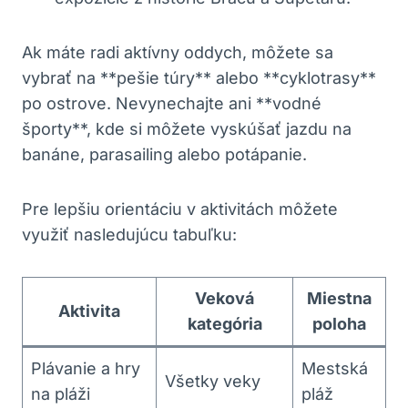
Ak máte radi aktívny oddych, môžete sa
vybrať na **pešie túry** alebo **cyklotrasy**
po ostrove. Nevynechajte ani **vodné
športy**, kde si môžete vyskúšať jazdu na
banáne, parasailing alebo potápanie.
Pre lepšiu orientáciu v aktivitách môžete
využiť nasledujúcu tabuľku:
Veková
Miestna
Aktivita
kategória
poloha
Plávanie a hry
Mestská
Všetky veky
na pláži
pláž