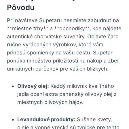
Pôvodu
Pri návšteve Supetaru nesmiete zabudnúť na
**miestne trhy** a **obchodíky**, kde nájdete
autentické chorvátske suveníry. Objavte čaro
ručne vyrábaných výrobkov, ktoré vám
prinesú spomienky na vašu cestu. Supetar
ponúka množstvo príležitostí na nákup a zber
unikátnych darčekov pre vašich blízkych.
Olivový olej:
Každý milovník kvalitného
jedla ocení extra panenský olivový olej z
miestnych olivových hájov.
Levandulové produkty:
Sušene kvety,
oleje a vonné vrecká sú typické pre tento