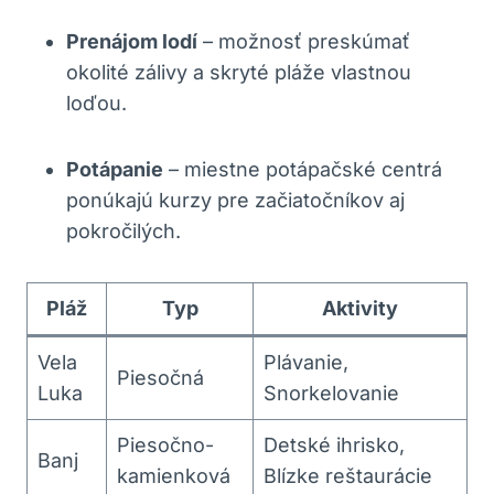
Prenájom lodí
– možnosť preskúmať
okolité zálivy a skryté pláže vlastnou
loďou.
Potápanie
– miestne potápačské centrá
ponúkajú kurzy pre začiatočníkov aj
pokročilých.
Pláž
Typ
Aktivity
Vela
Plávanie,
Piesočná
Luka
Snorkelovanie
Piesočno-
Detské ihrisko,
Banj
kamienková
Blízke reštaurácie