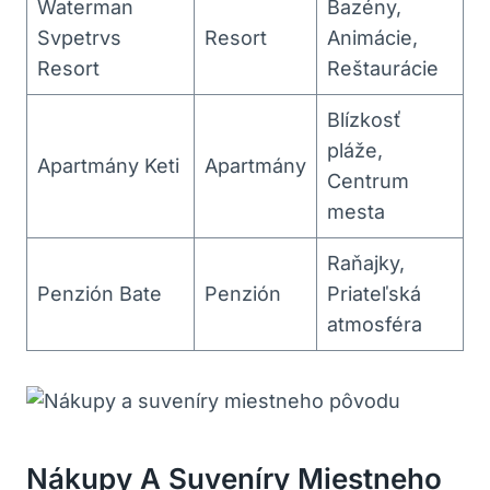
Waterman
Bazény,
Svpetrvs
Resort
Animácie,
Resort
Reštaurácie
Blízkosť
pláže,
Apartmány Keti
Apartmány
Centrum
mesta
Raňajky,
Penzión Bate
Penzión
Priateľská
atmosféra
Nákupy A Suveníry Miestneho