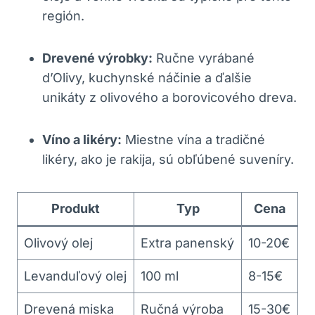
región.
Drevené výrobky:
Ručne vyrábané
d’Olivy, kuchynské náčinie a ďalšie
unikáty z olivového a borovicového dreva.
Víno a likéry:
Miestne vína a tradičné
likéry, ako je rakija, sú obľúbené suveníry.
Produkt
Typ
Cena
Olivový olej
Extra panenský
10-20€
Levanduľový olej
100 ml
8-15€
Drevená miska
Ručná výroba
15-30€