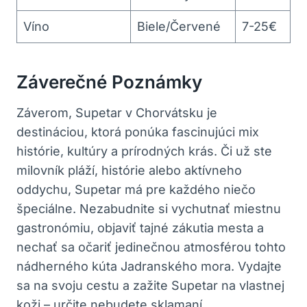
Víno
Biele/Červené
7-25€
Záverečné Poznámky
Záverom, Supetar v Chorvátsku je
destináciou, ktorá ponúka fascinujúci mix
histórie, kultúry a prírodných krás. Či už ste
milovník pláží, histórie alebo aktívneho
oddychu, Supetar má pre každého niečo
špeciálne. Nezabudnite si vychutnať miestnu
gastronómiu, objaviť tajné zákutia mesta a
nechať sa očariť jedinečnou atmosférou tohto
nádherného kúta Jadranského mora. Vydajte
sa na svoju cestu a zažite Supetar na vlastnej
koži – určite nebudete sklamaní.