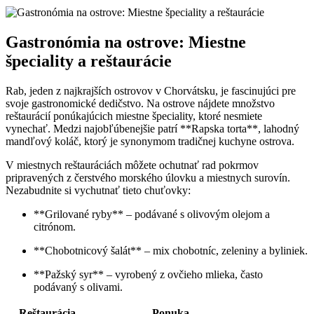
Gastronómia na ostrove: Miestne
špeciality a reštaurácie
Rab, jeden z najkrajších ostrovov v Chorvátsku, je fascinujúci pre
svoje gastronomické dedičstvo. Na ostrove nájdete množstvo
reštaurácií ponúkajúcich miestne špeciality, ktoré nesmiete
vynechať. Medzi najobľúbenejšie patrí **Rapska torta**, lahodný
mandľový koláč, ktorý je synonymom tradičnej kuchyne ostrova.
V miestnych reštauráciách môžete ochutnať rad pokrmov
pripravených z čerstvého morského úlovku a miestnych surovín.
Nezabudnite si vychutnať tieto chuťovky:
**Grilované ryby** – podávané s olivovým olejom a
citrónom.
**Chobotnicový šalát** – mix chobotníc, zeleniny a byliniek.
**Pažský syr** – vyrobený z ovčieho mlieka, často
podávaný s olivami.
Reštaurácia
Ponuka