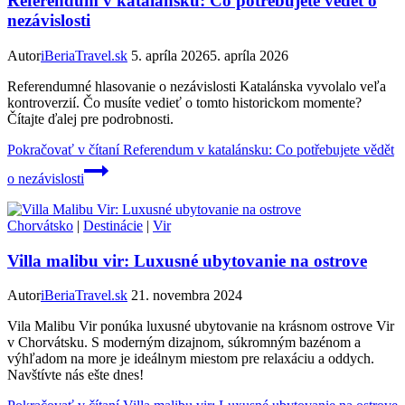
Referendum v katalánsku: Co potřebujete vědět o
nezávislosti
Autor
iBeriaTravel.sk
5. apríla 2026
5. apríla 2026
Referendumné hlasovanie o nezávislosti Katalánska vyvolalo veľa
kontroverzií. Čo musíte vedieť o tomto historickom momente?
Čítajte ďalej pre podrobnosti.
Pokračovať v čítaní
Referendum v katalánsku: Co potřebujete vědět
o nezávislosti
Chorvátsko
|
Destinácie
|
Vir
Villa malibu vir: Luxusné ubytovanie na ostrove
Autor
iBeriaTravel.sk
21. novembra 2024
Vila Malibu Vir ponúka luxusné ubytovanie na krásnom ostrove Vir
v Chorvátsku. S moderným dizajnom, súkromným bazénom a
výhľadom na more je ideálnym miestom pre relaxáciu a oddych.
Navštívte nás ešte dnes!