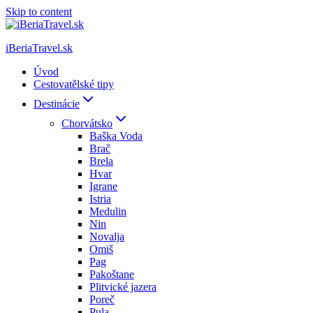
Skip to content
iBeriaTravel.sk
Úvod
Cestovatělské tipy
Destinácie
Chorvátsko
Baška Voda
Brač
Brela
Hvar
Igrane
Istria
Medulin
Nin
Novalja
Omiš
Pag
Pakoštane
Plitvické jazera
Poreč
Pula