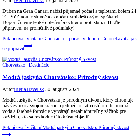
Autor
iBeriaTravel.sk
15. januára 2025
Duben na Gran Canarii nabízí příjemné počasí s teplotami kolem 24
°C. Většinou je slunečno s občasnými dešťovými sprškami.
Doporučujeme lehké oblečení a ochranu proti slunci. Buďte
připraveni na proměnlivé podmínky!
Pokračovať v čítaní
Gran canaria počasí v dubnu: Co očekávat a jak
se připravit
Chorvátsko
|
Destinácie
Modrá jaskyňa Chorvátsko: Prírodný skvost
Autor
iBeriaTravel.sk
30. augusta 2024
Modrá Jaskyňa v Chorvátsku je prírodným divom, ktorý ohromuje
návštevníkov svojou krásou a jedinečnou atmosférou. Jej modrá
voda a farebné formácie vytvárajú nezabudnuteľný zážitok pre
každého, kto sa rozhodne túto krásu objaviť.
Pokračovať v čítaní
Modrá jaskyňa Chorvátsko: Prírodný skvost