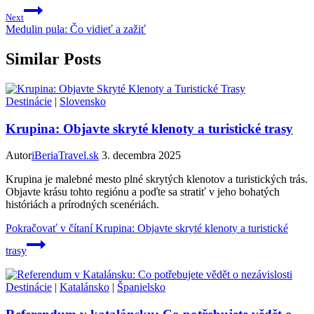
Next
Medulin pula: Čo vidieť a zažiť
Similar Posts
Destinácie
|
Slovensko
Krupina: Objavte skryté klenoty a turistické trasy
Autor
iBeriaTravel.sk
3. decembra 2025
Krupina je malebné mesto plné skrytých klenotov a turistických trás.
Objavte krásu tohto regiónu a poďte sa stratiť v jeho bohatých
históriách a prírodných scenériách.
Pokračovať v čítaní
Krupina: Objavte skryté klenoty a turistické
trasy
Destinácie
|
Katalánsko
|
Španielsko