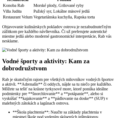
Konoba Rab
Morské plody, Grilované ryby
Villa Judita
Pažský syr, Lokálne mäsové jedlá
Restaurant Velum
Vegetariánska kuchyňa, Rapska torta
Objavovanie kulinárskych pokladov ostrova je nezabudnuteľným
zážitkom pre každého návštevníka. Či už preferujete autentické
miestne jedlá alebo moderné gastronomické interpretácie, Rab vás
nesklame.
Vodné športy a aktivity: Kam za
dobrodružstvom
Rab je skutočným rajom pre všetkých milovníkov vodných športov
a aktivít. **Adrenalín** či oddych, nájde sa tu niečo pre každého.
Môžete sa tešiť na krásne tyrkysové more, ktoré ponúka ideálne
podmienky pre **šnorchlovanie** a **potápanie**, alebo si
vyskúšať **kajakovanie** a **pádlovanie na doske** (SUP) v
malebných zátokách a lagúnach ostrova.
**Škola plachtenia**: Naučte sa základy plachtenia v
miestnej škole pod vedením skúsených inštruktorov.