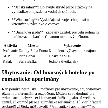
**Jet ski safari**: Objavujte skryté pláže a zátoky na
vyhliadkovom jazde na vodných skútroch.
**Windsurfing**: Vyskúšajte si svoje schopnosti na
veterných vlnách okolo ostrova.
**Banánová jazda**: Zábavný zážitok pre celú rodinu na
nafukovacom banáne ťahanom motorovým člnom.
Aktivita
Miesto
Vybavenie
Potápanie
Zátoky Suha Punta
Kompletná výbava k prenájmu
SUP
Pláž Lopar
Doska na SUP
Kajak
Stara Baška
Jedno a dvojkajaky
Ubytovanie: Od luxusných hotelov po
romantické apartmány
Rab ponúka pestrú škálu možností pre ubytovanie, aby vyhovoval
rôznym preferenciám a rozpočtom. Môžete sa rozhodnúť pre
**luxusné hotely** s exkluzívnymi službami, ako sú wellness
centrá, súkromné pláže a gurmánske reštaurácie. Tí, ktorí hľadajú
osobnejší zážitok, môžu zvoliť **romantické apartmány** so