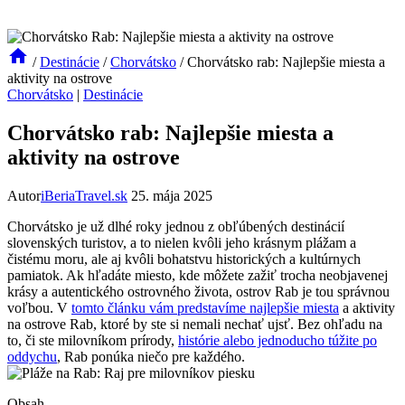
/
Destinácie
/
Chorvátsko
/
Chorvátsko rab: Najlepšie miesta a
aktivity na ostrove
Chorvátsko
|
Destinácie
Chorvátsko rab: Najlepšie miesta a
aktivity na ostrove
Autor
iBeriaTravel.sk
25. mája 2025
Chorvátsko je už dlhé roky jednou z obľúbených destinácií
slovenských turistov, a to nielen kvôli jeho krásnym plážam a
čistému moru, ale aj kvôli bohatstvu historických a kultúrnych
pamiatok. Ak hľadáte miesto, kde môžete zažiť trocha neobjavenej
krásy a autentického ostrovného života, ostrov Rab je tou správnou
voľbou. V
tomto článku vám predstavíme najlepšie miesta
a aktivity
na ostrove Rab, ktoré by ste si nemali nechať ujsť. Bez ohľadu na
to, či ste milovníkom prírody,
histórie alebo jednoducho túžite po
oddychu
, Rab ponúka niečo pre každého.
Obsah