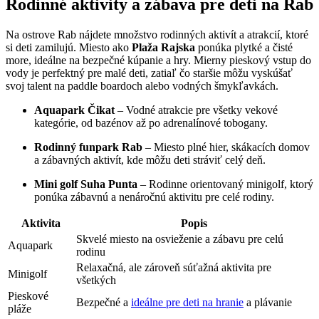
Rodinné aktivity a zábava pre deti na Rab
Na ostrove Rab nájdete množstvo rodinných aktivít a atrakcií, ktoré
si deti zamilujú. Miesto ako
Plaža Rajska
ponúka plytké a čisté
more, ideálne na bezpečné kúpanie a hry. Mierny pieskový vstup do
vody je perfektný pre malé deti, zatiaľ čo staršie môžu vyskúšať
svoj talent na paddle boardoch alebo vodných šmykľavkách.
Aquapark Čikat
– Vodné atrakcie pre všetky vekové
kategórie, od bazénov až po adrenalínové tobogany.
Rodinný funpark Rab
– Miesto plné hier, skákacích domov
a zábavných aktivít, kde môžu deti stráviť celý deň.
Mini golf Suha Punta
– Rodinne orientovaný minigolf, ktorý
ponúka zábavnú a nenáročnú aktivitu pre celé rodiny.
Aktivita
Popis
Skvelé miesto na osvieženie a zábavu pre celú
Aquapark
rodinu
Relaxačná, ale zároveň súťažná aktivita pre
Minigolf
všetkých
Pieskové
Bezpečné a
ideálne pre deti na hranie
a plávanie
pláže