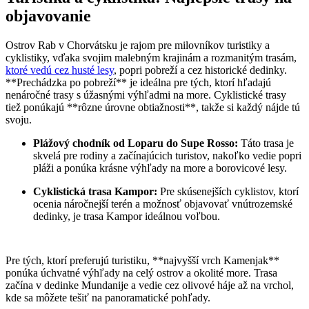
objavovanie
Ostrov Rab v Chorvátsku je rajom pre milovníkov turistiky a
cyklistiky, vďaka svojim malebným krajinám a rozmanitým trasám,
ktoré vedú cez husté lesy
, popri pobreží a cez historické dedinky.
**Prechádzka po pobreží** je ideálna pre tých, ktorí hľadajú
nenáročné trasy s úžasnými výhľadmi na more. Cyklistické trasy
tiež ponúkajú **rôzne úrovne obtiažnosti**, takže si každý nájde tú
svoju.
Plážový chodník od Loparu do Supe Rosso:
Táto trasa je
skvelá pre rodiny a začínajúcich turistov, nakoľko vedie popri
pláži a ponúka krásne výhľady na more a borovicové lesy.
Cyklistická trasa Kampor:
Pre skúsenejších cyklistov, ktorí
ocenia náročnejší terén a možnosť objavovať vnútrozemské
dedinky, je trasa Kampor ideálnou voľbou.
Pre tých, ktorí preferujú turistiku, **najvyšší vrch Kamenjak**
ponúka úchvatné výhľady na celý ostrov a okolité more. Trasa
začína v dedinke Mundanije a vedie cez olivové háje až na vrchol,
kde sa môžete tešiť na panoramatické pohľady.