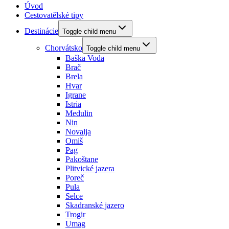
Úvod
Cestovatělské tipy
Destinácie
Toggle child menu
Chorvátsko
Toggle child menu
Baška Voda
Brač
Brela
Hvar
Igrane
Istria
Medulin
Nin
Novalja
Omiš
Pag
Pakoštane
Plitvické jazera
Poreč
Pula
Selce
Skadranské jazero
Trogir
Umag