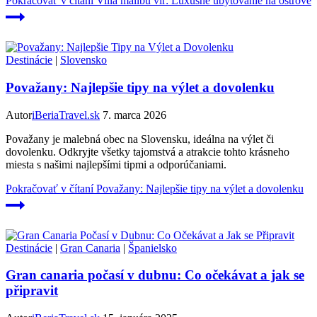
Pokračovať v čítaní
Villa malibu vir: Luxusné ubytovanie na ostrove
Destinácie
|
Slovensko
Považany: Najlepšie tipy na výlet a dovolenku
Autor
iBeriaTravel.sk
7. marca 2026
Považany je malebná obec na Slovensku, ideálna na výlet či
dovolenku. Odkryjte všetky tajomstvá a atrakcie tohto krásneho
miesta s našimi najlepšími tipmi a odporúčaniami.
Pokračovať v čítaní
Považany: Najlepšie tipy na výlet a dovolenku
Destinácie
|
Gran Canaria
|
Španielsko
Gran canaria počasí v dubnu: Co očekávat a jak se
připravit