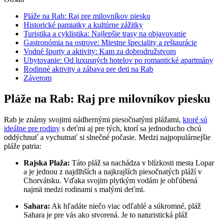
Pláže na Rab: Raj pre milovníkov piesku
Historické pamiatky a kultúrne zážitky
Turistika a cyklistika: Najlepšie trasy na objavovanie
Gastronómia na ostrove: Miestne špeciality a reštaurácie
Vodné športy a aktivity: Kam za dobrodružstvom
Ubytovanie: Od luxusných hotelov po romantické apartmány
Rodinné aktivity a zábava pre deti na Rab
Záverom
Pláže na Rab: Raj pre milovníkov piesku
Rab je známy svojimi nádhernými piesočnatými plážami,
ktoré sú
ideálne pre rodiny
s deťmi aj pre tých, ktorí sa jednoducho chcú
oddýchnuť a vychutnať si slnečné počasie. Medzi najpopulárnejšie
pláže patria:
Rajska Plaža:
Táto pláž sa nachádza v blízkosti mesta Lopar
a je jednou z najdlhších a najkrajších piesočnatých pláží v
Chorvátsku. Vďaka svojim plytkým vodám je obľúbená
najmä medzi rodinami s malými deťmi.
Sahara:
Ak hľadáte niečo viac odľahlé a súkromné, pláž
Sahara je pre vás ako stvorená. Je to naturistická pláž