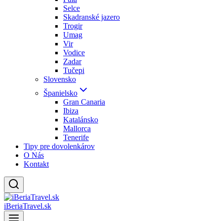
Selce
Skadranské jazero
Trogir
Umag
Vir
Vodice
Zadar
Tučepi
Slovensko
Španielsko
Gran Canaria
Ibiza
Katalánsko
Mallorca
Tenerife
Tipy pre dovolenkárov
O Nás
Kontakt
iBeriaTravel.sk