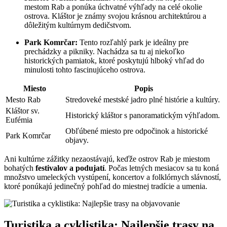
mestom Rab a ponúka úchvatné výhľady na celé okolie
ostrova. Kláštor je známy svojou krásnou architektúrou a
dôležitým kultúrnym dedičstvom.
Park Komrčar:
Tento rozľahlý park je ideálny pre
prechádzky a pikniky. Nachádza sa tu aj niekoľko
historických pamiatok, ktoré poskytujú hlboký vhľad do
minulosti tohto fascinujúceho ostrova.
Miesto
Popis
Mesto Rab
Stredoveké mestské jadro plné histórie a kultúry.
Kláštor sv.
Historický kláštor s panoramatickým výhľadom.
Eufémia
Obľúbené miesto pre odpočinok a historické
Park Komrčar
objavy.
Ani kultúrne zážitky nezaostávajú, keďže ostrov Rab je miestom
bohatých
festivalov a podujatí
. Počas letných mesiacov sa tu koná
množstvo umeleckých vystúpení, koncertov a folklórnych slávností,
ktoré ponúkajú jedinečný pohľad do miestnej tradície a umenia.
Turistika a cyklistika: Najlepšie trasy na