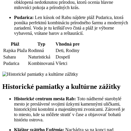
obklopená nedotknutou prírodou, ktorú ocenia hlavne
milovníci pokoja a prírodných krás.
Pudarica:
Len kúsok od Rabu nájdete pláž Pudarica, ktorá
ponúka perfektnú kombináciu prírodného šarmu a moderných
zariadení. Voda je tu krištáľovo čistá a pláž je výborne
vybavená, vrátane barov a reštaurácií.
Pláž
Typ
Vhodná pre
Rajska Plaža
Rodinná
Deti, Rodiny
Sahara
Naturistická
Dospelí
Pudarica
Kombinovaná
Všetci
Historické pamiatky a kultúrne zážitky
Historické centrum mesta Rab:
Toto nádherné starobylé
mesto je preslávené svojimi úzkymi kamennými uličkami,
historickými kostolmi a majestátnymi zvonicami. Zároveň je
to miesto, kde sa môžete stratiť v čase a objavovať bohatú
históriu ostrova.
Kláštor svätého Eufémia:
Nachádza sa na kopci nad