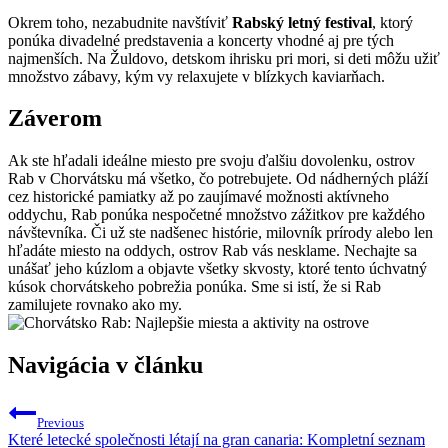
Okrem toho, nezabudnite navštíviť
Rabský letný festival
, ktorý
ponúka divadelné predstavenia a koncerty vhodné aj pre tých
najmenších. Na Žuldovo, detskom ihrisku pri mori, si deti môžu užiť
množstvo zábavy, kým vy relaxujete v blízkych kaviarňach.
Záverom
Ak ste hľadali ideálne miesto pre svoju ďalšiu dovolenku, ostrov
Rab v Chorvátsku má všetko, čo potrebujete. Od nádherných pláží
cez historické pamiatky až po zaujímavé možnosti aktívneho
oddychu, Rab ponúka nespočetné množstvo zážitkov pre každého
návštevníka. Či už ste nadšenec histórie, milovník prírody alebo len
hľadáte miesto na oddych, ostrov Rab vás nesklame. Nechajte sa
unášať jeho kúzlom a objavte všetky skvosty, ktoré tento úchvatný
kúsok chorvátskeho pobrežia ponúka. Sme si istí, že si Rab
zamilujete rovnako ako my.
Navigácia v článku
Previous
Které letecké společnosti létají na gran canaria: Kompletní seznam