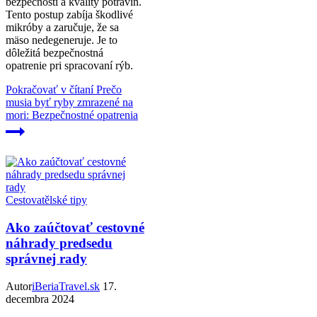
bezpečnosti a kvality potravín.
Tento postup zabíja škodlivé
mikróby a zaručuje, že sa
mäso nedegeneruje. Je to
dôležitá bezpečnostná
opatrenie pri spracovaní rýb.
Pokračovať v čítaní
Prečo
musia byť ryby zmrazené na
mori: Bezpečnostné opatrenia
Cestovatělské tipy
Ako zaúčtovať cestovné
náhrady predsedu
správnej rady
Autor
iBeriaTravel.sk
17.
decembra 2024