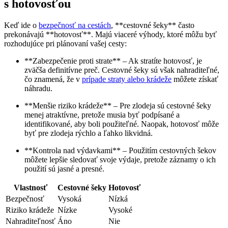
s hotovosťou
Keď ide o
bezpečnosť na cestách
, **cestovné šeky** často
prekonávajú **hotovosť**. Majú viaceré výhody, ktoré môžu byť
rozhodujúce pri plánovaní vašej cesty:
**Zabezpečenie proti strate** – Ak stratíte hotovosť, je
zväčša definitívne preč. Cestovné šeky sú však nahraditeľné,
čo znamená, že v
prípade straty alebo krádeže
môžete získať
náhradu.
**Menšie riziko krádeže** – Pre zlodeja sú cestovné šeky
menej atraktívne, pretože musia byť podpísané a
identifikované, aby boli použiteľné. Naopak, hotovosť môže
byť pre zlodeja rýchlo a ľahko likvidná.
**Kontrola nad výdavkami** – Použitím cestovných šekov
môžete lepšie sledovať svoje výdaje, pretože záznamy o ich
použití sú jasné a presné.
Vlastnosť
Cestovné šeky
Hotovosť
Bezpečnosť
Vysoká
Nízká
Riziko krádeže
Nízke
Vysoké
Nahraditeľnosť
Áno
Nie