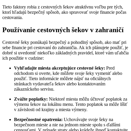
Tieto faktory robia z cestovných šekov atraktívnu voľbu pre tých,
ktorí hľadajú bezpečný spôsob, ako spravovať svoje financie počas
cestovania.
Používanie cestovných šekov v zahraničí
Cestovné šeky ponúkajú bezpečný a pohodlný spôsob, ako mať pri
sebe financie pri cestovaní do zahraničia. Ak ich plánujete použiť, je
dobré si uvedomiť niekoľko základných pravidel, ktoré vám uľahčia
ich použitie v cudzine:
Vyhľadajte miesta akceptujúce cestovné šeky:
Pred
odchodom si overte, kde môžete svoje šeky vymeniť alebo
použiť. Tieto informácie môžete nájsť na oficiálnych
stránkach vydavateľa šekov alebo kontaktovaním
zákazníckeho servisu.
Zvážte poplatky:
Niektoré miesta môžu účtovať poplatok za
výmenu šekov na lokálnu menu. Tento poplatok sa môže líšiť
v závislosti od krajiny a miesta výmeny.
Bezpečnostné opatrenia:
Uchovávajte svoje šeky na
bezpečnom mieste a nie na jednom mieste spolu s ďalšími
cennosťami. V prípade straty alebo krádeže ihneď kontaktujte