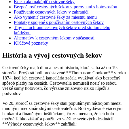
Kde a ako nakúpiť cestovné šeky
Bezpečnosť cestovných šekov v porovnaní s hotovosťou
Používanie cestovných šekov v zahraničí
Ako vymeniť cestovné šeky za miestnu menu
Poplatky spojené s používaním cestovných šekov
Tipy na ochranu cestovných šekov pred stratou alebo
krádežou
Alternatívy k cestovným šekom v súčasnosti
Kľúčové poznatky
História a vývoj cestovných šekov
Cestovné šeky majú dlhú a pestrú históriu, ktorá siaha až do 19.
storočia. Prvýkrát boli predstavené **Thomasom Cookom** v roku
1874, keď ich cestovná kancelária začala využívať ako bezpečný
spôsob platby na cestách. Cestovatelia nemuseli nosiť so sebou
veľké sumy hotovosti, čo výrazne znižovalo riziko lúpeží a
podvodov.
Vo 20. storočí sa cestovné šeky stali populárnym nástrojom medzi
mnohými medzinárodnými cestovateľmi. Boli vydávané viacerými
bankami a finančnými inštitúciami, čo znamenalo, že ich bolo
možné ľahko získať a použiť vo väčšine svetových destinácií.
**Výhody cestovných šekov** zahŕňali: