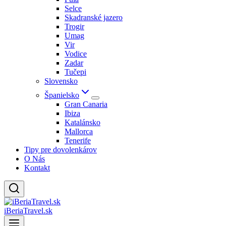
Selce
Skadranské jazero
Trogir
Umag
Vir
Vodice
Zadar
Tučepi
Slovensko
Španielsko
Gran Canaria
Ibiza
Katalánsko
Mallorca
Tenerife
Tipy pre dovolenkárov
O Nás
Kontakt
iBeriaTravel.sk