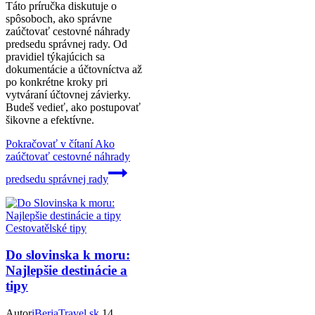
Táto príručka diskutuje o
spôsoboch, ako správne
zaúčtovať cestovné náhrady
predsedu správnej rady. Od
pravidiel týkajúcich sa
dokumentácie a účtovníctva až
po konkrétne kroky pri
vytváraní účtovnej závierky.
Budeš vedieť, ako postupovať
šikovne a efektívne.
Pokračovať v čítaní
Ako
zaúčtovať cestovné náhrady
predsedu správnej rady
Cestovatělské tipy
Do slovinska k moru:
Najlepšie destinácie a
tipy
Autor
iBeriaTravel.sk
14.