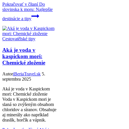
Pokračovať v čítaní
Do
slovinska k moru: Najlepšie
destinácie a tipy
Cestovatělské tipy
Aká je voda v
kaspickom mori:
Chemické zloženie
Autor
iBeriaTravel.sk
5.
septembra 2025
Aká je voda v Kaspickom
mori: Chemické zloženie
Voda v Kaspickom mori je
slaná so zvýšeným obsahom
chloridov a síranov. Obsahuje
aj minerály ako napríklad
draslík, horčík a vápnik.