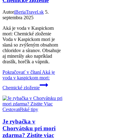
Chemické zloženie
Autor
iBeriaTravel.sk
5.
septembra 2025
Aká je voda v Kaspickom
mori: Chemické zloženie
Voda v Kaspickom mori je
slaná so zvýšeným obsahom
chloridov a síranov. Obsahuje
aj minerály ako napríklad
draslík, horčík a vápnik.
Pokračovať v čítaní
Aká je
voda v kaspickom mori:
Chemické zloženie
Cestovatělské tipy
Je rybačka v
Chorvátsku pri mori
zdarma? Zistite viac