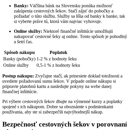
Banky:
Väčšina bánk na Slovensku ponúka možnosť
zakúpenia cestovných šekov. Stačí zájsť do pobočky a
požiadať o túto službu. Služby sa líšia od banky k banke, tak
si vyberte práve tú, ktorá vám najviac vyhovuje.
Online služby:
Niektoré finančné inštitúcie umožňujú
nakupovať cestovné šeky aj online. Tento spôsob je pohodlný
a šetrí čas.
Spôsob nákupu
Poplatok
Banky (pobočky)
1-2 % z hodnoty šeku
Online služby
0,5-1 % z hodnoty šeku
Postup nákupu:
Zvyčajne stačí, ak prinesiete doklad totožnosti a
uvediete požadovanú sumu šekov. V prípade online nákupu si
pripravte platobnú kartu a nasledujte pokyny na webe danej
finančnej inštitúcie.
Pri výbere cestovných šekov dbajte na výmenné kurzy a poplatky
spojené s ich nákupom. Dobre sa oboznámte s podmienkami
používania, aby ste si zabezpečili najvýhodnejší nákup.
Bezpečnosť cestovných šekov v porovnaní