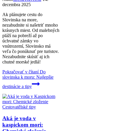
decembra 2025
Ak plánujete cestu do
Slovinska na more,
nezabudnite si našetriť mnoho
krásnych miest. Od malebných
pláží na pobreží až po
úchvatné zámky vo
vnútrozemí, Slovinsko má
veľa čo ponúknuť pre turistov.
Nezabudnite skúsiť aj ich
chutné morské jedlá!
Pokračovať v čítaní
Do
slovinska k moru: Najlepšie
destinácie a tipy
Cestovatělské tipy
Aká je voda v
kaspickom mori: