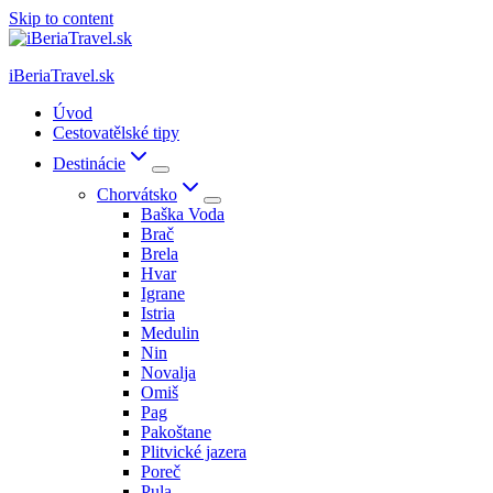
Skip to content
iBeriaTravel.sk
Úvod
Cestovatělské tipy
Destinácie
Chorvátsko
Baška Voda
Brač
Brela
Hvar
Igrane
Istria
Medulin
Nin
Novalja
Omiš
Pag
Pakoštane
Plitvické jazera
Poreč
Pula