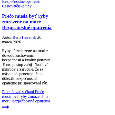
Cestovatělské tipy
Prečo musia byť ryby
zmrazené na mori:
Bezpečnostné opatrenia
Autor
iBeriaTravel.sk
20.
marca 2026
Ryby sú zmrazené na mori z
dôvodu zachovania
bezpečnosti a kvality potravín.
Tento postup zabíja škodlivé
mikróby a zaručuje, že sa
mäso nedegeneruje. Je to
dôležitá bezpečnostná
opatrenie pri spracovaní rýb.
Pokračovať v čítaní
Prečo
musia byť ryby zmrazené na
mori: Bezpečnostné opatrenia