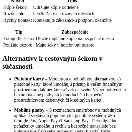
Návod
Opis
Kópie šekov
Udržujte kópie oddelene
Rozdelenie
Uložte šeky na rôznych miestach
Rýchly kontakt
Kontaktujte zákaznícku podporu okamžite
Tip
Zabezpečenie
Fotografie šekov
Uložte digitálne kópie na bezpečné miesto
Použitie trezoru
Majte šeky v hotelovom trezore
Alternatívy k cestovným šekom v
súčasnosti
Platobné karty
– Modernou a pohodlnou alternatívou sú
platobné karty, ktoré umožňujú prístup k vašim finančným
prostriedkom takmer kdekoľvek na svete. Výber hotovosti a
bezhotovostné platby sú jednoduché a bezpečné
prostredníctvom debetných či kreditných kariet.
Mobilné platby
– S rozmachom smartfónov a mobilných
aplikácií sa stávajú populárnymi platobné systémy ako
Google Pay, Apple Pay či Samsung Pay. Tieto digitálne
peňaženky umožňujú rýchle a bezpečné transakcie bez
nutnosti nosiť pri sebe hotovosť alebo fyzickú kartu.