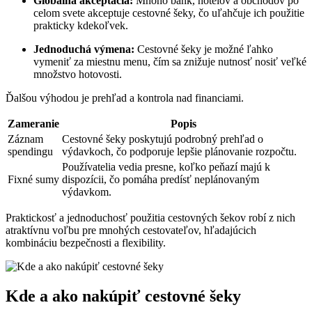
Globálna akceptácia:
Mnoho bánk, hotelov a obchodov po
celom svete akceptuje cestovné šeky, čo uľahčuje ich použitie
prakticky kdekoľvek.
Jednoduchá výmena:
Cestovné šeky je možné ľahko
vymeniť za miestnu menu, čím sa znižuje nutnosť nosiť veľké
množstvo hotovosti.
Ďalšou výhodou je prehľad a kontrola nad financiami.
Zameranie
Popis
Záznam
Cestovné šeky poskytujú podrobný prehľad o
spendingu
výdavkoch, čo podporuje lepšie plánovanie rozpočtu.
Používatelia vedia presne, koľko peňazí majú k
Fixné sumy
dispozícii, čo pomáha predísť neplánovaným
výdavkom.
Praktickosť a jednoduchosť použitia cestovných šekov robí z nich
atraktívnu voľbu pre mnohých cestovateľov, hľadajúcich
kombináciu bezpečnosti a flexibility.
Kde a ako nakúpiť cestovné šeky