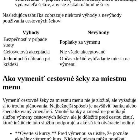
vydavateľa šekov, aby ste získali náhradné šeky.
Nasledujúca tabuľka zobrazuje niektoré výhody a nevýhody
používania cestovných šekov:
Výhody
Nevýhody
Bezpečnosť v prípade
Poplatky za výmenu
straty
Celosvetová akceptácia
Nie všade akceptované
Jednoduchá náhrada pri
Občas zložité vyhľadanie miesta na
krádeži
výmenu
Ako vymeniť cestovné šeky za miestnu
menu
Vymeniť cestovné šeky za miestnu menu nie je zložité, ale vyžaduje
si to trochu plánovania. Najbežnejší spôsob je navštíviť banku alebo
špecializovaný zmenáreň. Mnohé banky a zmenárne ponúkajú
službu výmeny cestovných šekov, ale je dôležité pred cestou zistiť,
ktoré inštitúcie túto službu podporujú a aké sú ich otváracie hodiny.
**Overte si kurzy:** Pred výmenou sa uistite, že poznáte
aktuálny výmenný kurz. Niektoré miesta môžu ponúkať