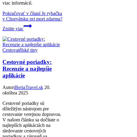
viac informácií.
Pokračovať v čítaní
Je rybačka
v Chorvátsku pri mori zdarma?
Zistite viac
Cestovatělské tipy
Cestovné poriadky:
Recenzie a najlepšie
aplikácie
Autor
iBeriaTravel.sk
20.
októbra 2025
Cestovné poriadky sú
dôležitým nástrojom pre
cestovanie verejnou dopravou.
V našom článku sa dočítate o
najlepších aplikáciách na
sledovanie cestovných
poriadkov a zároveň sa