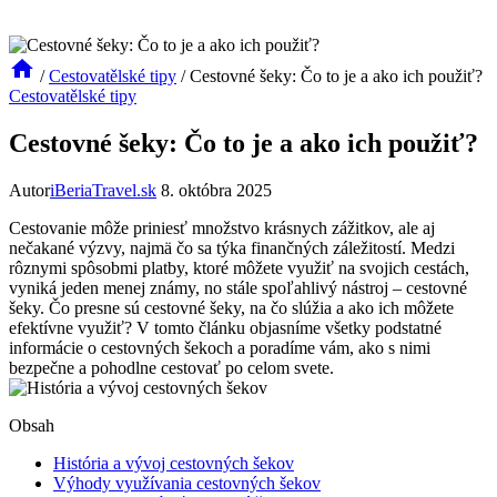
/
Cestovatělské tipy
/
Cestovné šeky: Čo to je a ako ich použiť?
Cestovatělské tipy
Cestovné šeky: Čo to je a ako ich použiť?
Autor
iBeriaTravel.sk
8. októbra 2025
Cestovanie môže priniesť množstvo krásnych zážitkov, ale aj
nečakané výzvy, najmä čo sa týka finančných záležitostí. Medzi
rôznymi spôsobmi platby, ktoré môžete využiť na svojich cestách,
vyniká jeden menej známy, no stále spoľahlivý nástroj – cestovné
šeky. Čo presne sú cestovné šeky, na čo slúžia a ako ich môžete
efektívne využiť? V tomto článku objasníme všetky podstatné
informácie o cestovných šekoch a poradíme vám, ako s nimi
bezpečne a pohodlne cestovať po celom svete.
Obsah
História a vývoj cestovných šekov
Výhody využívania cestovných šekov