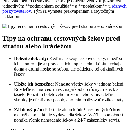
Pred zakúpením cestovných šekov je dôležité venovať pozornosť
jednotlivým **podmienkam použitia** a **poplatkom** u
rôznych
poskytovateľov
. Tým sa vyhnete prekvapeniam a zbytočným
nákladom.
Tipy na ochranu cestovných šekov pred
stratou alebo krádežou
Dôležité doklady:
Keď máte svoje cestovné šeky, ihneď si
ich skontrolujte a spravte si ich kópie. Jednu kópiu nechajte
doma a druhú nosíte so sebou, ale oddelene od originálnych
šekov.
Uložte ich bezpečne:
Nenoste všetky šeky v jednom balení.
Rozdeľte ich na viac miest, napríklad do rôznych vreck a
tašiek. Použitím hotelového trezoru alebo zamykateľnej
skrinky je efektívny spôsob, ako minimalizovať riziko straty.
Zálohový plán:
Pri strate alebo krádeži cestovných šekov
okamžite kontaktujte vydavatelia šekov. Väčšina spoločností
ponúka rýchle nahradenie šekov a 24/7 zákaznícky servis.