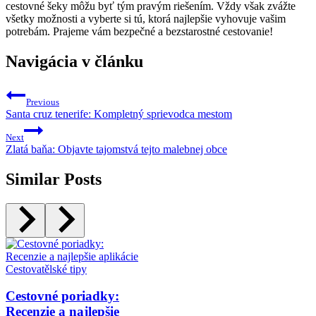
cestovné šeky môžu byť tým pravým riešením. Vždy však zvážte
všetky možnosti a vyberte si tú, ktorá najlepšie vyhovuje vašim
potrebám. Prajeme vám bezpečné a bezstarostné cestovanie!
Navigácia v článku
Previous
Santa cruz tenerife: Kompletný sprievodca mestom
Next
Zlatá baňa: Objavte tajomstvá tejto malebnej obce
Similar Posts
Cestovatělské tipy
Cestovné poriadky:
Recenzie a najlepšie