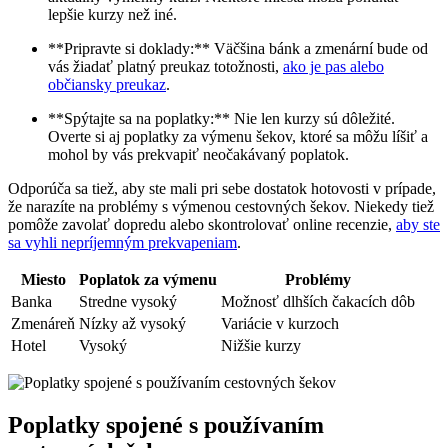
lepšie kurzy než iné.
**Pripravte si doklady:** Väčšina bánk a zmenární bude od
vás žiadať platný preukaz totožnosti,
ako je pas alebo
občiansky preukaz
.
**Spýtajte sa na poplatky:** Nie len kurzy sú dôležité.
Overte si aj poplatky za výmenu šekov, ktoré sa môžu líšiť a
mohol by vás prekvapiť neočakávaný poplatok.
Odporúča sa tiež, aby ste mali pri sebe dostatok hotovosti v prípade,
že narazíte na problémy s výmenou cestovných šekov. Niekedy tiež
pomôže zavolať dopredu alebo skontrolovať online recenzie,
aby ste
sa vyhli nepríjemným prekvapeniam
.
Miesto
Poplatok za výmenu
Problémy
Banka
Stredne vysoký
Možnosť dlhších čakacích dôb
Zmenáreň
Nízky až vysoký
Variácie v kurzoch
Hotel
Vysoký
Nižšie kurzy
Poplatky spojené s používaním