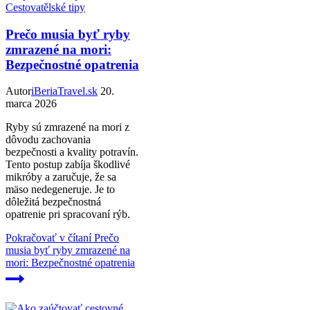
Cestovatělské tipy
Prečo musia byť ryby
zmrazené na mori:
Bezpečnostné opatrenia
Autor
iBeriaTravel.sk
20.
marca 2026
Ryby sú zmrazené na mori z
dôvodu zachovania
bezpečnosti a kvality potravín.
Tento postup zabíja škodlivé
mikróby a zaručuje, že sa
mäso nedegeneruje. Je to
dôležitá bezpečnostná
opatrenie pri spracovaní rýb.
Pokračovať v čítaní
Prečo
musia byť ryby zmrazené na
mori: Bezpečnostné opatrenia