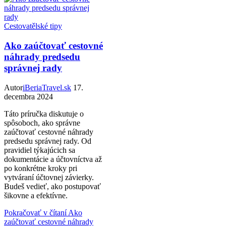
Cestovatělské tipy
Ako zaúčtovať cestovné
náhrady predsedu
správnej rady
Autor
iBeriaTravel.sk
17.
decembra 2024
Táto príručka diskutuje o
spôsoboch, ako správne
zaúčtovať cestovné náhrady
predsedu správnej rady. Od
pravidiel týkajúcich sa
dokumentácie a účtovníctva až
po konkrétne kroky pri
vytváraní účtovnej závierky.
Budeš vedieť, ako postupovať
šikovne a efektívne.
Pokračovať v čítaní
Ako
zaúčtovať cestovné náhrady