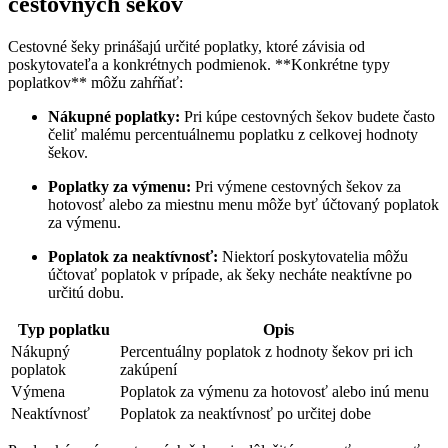
cestovných šekov
Cestovné šeky prinášajú určité poplatky, ktoré závisia od
poskytovateľa a konkrétnych podmienok. **Konkrétne typy
poplatkov** môžu zahŕňať:
Nákupné poplatky:
Pri kúpe cestovných šekov budete často
čeliť malému percentuálnemu poplatku z celkovej hodnoty
šekov.
Poplatky za výmenu:
Pri výmene cestovných šekov za
hotovosť alebo za miestnu menu môže byť účtovaný poplatok
za výmenu.
Poplatok za neaktívnosť:
Niektorí poskytovatelia môžu
účtovať poplatok v prípade, ak šeky necháte neaktívne po
určitú dobu.
Typ poplatku
Opis
Nákupný
Percentuálny poplatok z hodnoty šekov pri ich
poplatok
zakúpení
Výmena
Poplatok za výmenu za hotovosť alebo inú menu
Neaktívnosť
Poplatok za neaktívnosť po určitej dobe