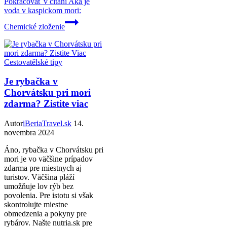
Pokračovať v čítaní
Aká je
voda v kaspickom mori:
Chemické zloženie
Cestovatělské tipy
Je rybačka v
Chorvátsku pri mori
zdarma? Zistite viac
Autor
iBeriaTravel.sk
14.
novembra 2024
Áno, rybačka v Chorvátsku pri
mori je vo väčšine prípadov
zdarma pre miestnych aj
turistov. Väčšina pláží
umožňuje lov rýb bez
povolenia. Pre istotu si však
skontrolujte miestne
obmedzenia a pokyny pre
rybárov. Našte nutria.sk pre