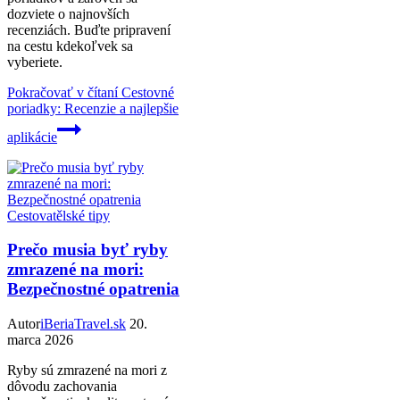
dozviete o najnovších
recenziách. Buďte pripravení
na cestu kdekoľvek sa
vyberiete.
Pokračovať v čítaní
Cestovné
poriadky: Recenzie a najlepšie
aplikácie
Cestovatělské tipy
Prečo musia byť ryby
zmrazené na mori:
Bezpečnostné opatrenia
Autor
iBeriaTravel.sk
20.
marca 2026
Ryby sú zmrazené na mori z
dôvodu zachovania