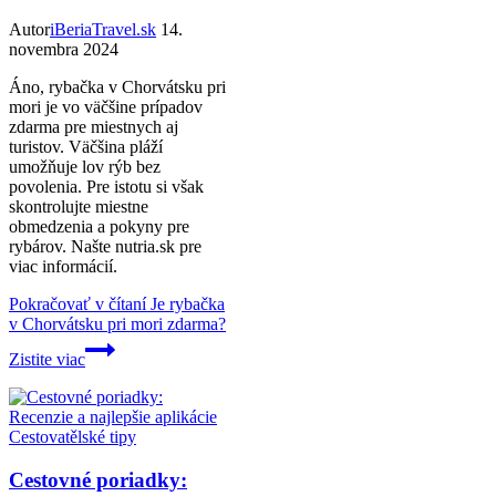
Autor
iBeriaTravel.sk
14.
novembra 2024
Áno, rybačka v Chorvátsku pri
mori je vo väčšine prípadov
zdarma pre miestnych aj
turistov. Väčšina pláží
umožňuje lov rýb bez
povolenia. Pre istotu si však
skontrolujte miestne
obmedzenia a pokyny pre
rybárov. Našte nutria.sk pre
viac informácií.
Pokračovať v čítaní
Je rybačka
v Chorvátsku pri mori zdarma?
Zistite viac
Cestovatělské tipy
Cestovné poriadky: