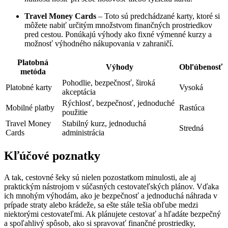
Travel Money Cards
– Toto sú predchádzané karty, ktoré si
môžete nabiť určitým množstvom finančných prostriedkov
pred cestou. Ponúkajú výhody ako fixné výmenné kurzy a
možnosť výhodného nákupovania v zahraničí.
Platobná
Výhody
Obľúbenosť
metóda
Pohodlie, bezpečnosť, široká
Platobné karty
Vysoká
akceptácia
Rýchlosť, bezpečnosť, jednoduché
Mobilné platby
Rastúca
použitie
Travel Money
Stabilný kurz, jednoduchá
Stredná
Cards
administrácia
Kľúčové poznatky
A tak, cestovné šeky sú nielen pozostatkom minulosti, ale aj
praktickým nástrojom v súčasných cestovateľských plánov. Vďaka
ich mnohým výhodám, ako je bezpečnosť a jednoduchá náhrada v
prípade straty alebo krádeže, sa ešte stále tešia obľube medzi
niektorými cestovateľmi. Ak plánujete cestovať a hľadáte bezpečný
a spoľahlivý spôsob, ako si spravovať finančné prostriedky,