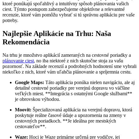
ktoré ponúkajú spoľahlivý a intuitívny spôsob plánovania vašich
ciest. Týmto postupom zabezpečujeme objektívne a relevantné
recenzie, ktoré vám pomôžu vybrať si tú správnu aplikáciu pre vaše
potreby.
Najlepšie Aplikácie na Trhu: Naša
Rekomendácia
Na trhu je množstvo aplikácií zameraných na cestovné poriadky a
plánovanie ciest
, no iba niektoré z nich skutočne stoja za vašu
pozornosť. Na základe recenzií a podrobných hodnotení sme vybrali
niekoľko z nich, ktoré vám uľahčia plánovanie a spríjemnia cestu.
Google Maps:
Táto aplikácia ponúka nielen navigáciu, ale aj
detailné cestovné poriadky pre verejnú dopravu vo väčšine
veľkých miest. **Integrácia s ostatnými Google službami**
je obrovskou výhodou.
Moovit:
Špecializovaná aplikácia na verejnú dopravu, ktorá
poskytuje reálne časové údaje a upozornenia na zmeny v
cestovných poriadkoch. **Je ideálna pre mestských
cestovateľov**.
Waze:
Hoci je Waze primárne určená pre vodičov, jej