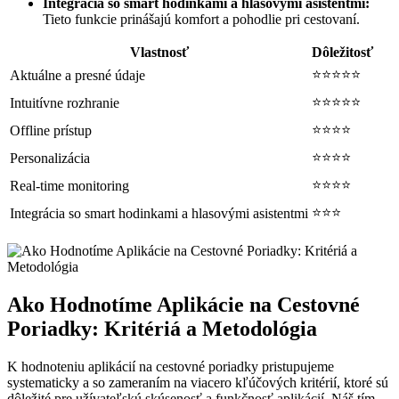
Integrácia so smart hodinkami a hlasovými asistentmi:
Tieto funkcie prinášajú komfort a pohodlie pri cestovaní.
Vlastnosť
Dôležitosť
⭐⭐⭐⭐⭐
Aktuálne a presné údaje
⭐⭐⭐⭐⭐
Intuitívne rozhranie
⭐⭐⭐⭐
Offline prístup
⭐⭐⭐⭐
Personalizácia
⭐⭐⭐⭐
Real-time monitoring
⭐⭐⭐
Integrácia so smart hodinkami a hlasovými asistentmi
Ako Hodnotíme Aplikácie na Cestovné
Poriadky: Kritériá a Metodológia
K hodnoteniu aplikácií na cestovné poriadky pristupujeme
systematicky a so zameraním na viacero kľúčových kritérií, ktoré sú
dôležité pre užívateľskú skúsenosť a funkčnosť aplikácií. Náš tím