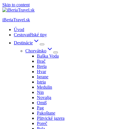
Skip to content
iBeriaTravel.sk
Úvod
Cestovatělské tipy
Destinácie
Chorvátsko
Baška Voda
Brač
Brela
Hvar
Igrane
Istria
Medulin
Nin
Novalja
Omiš
Pag
Pakoštane
Plitvické jazera
Poreč
Pula