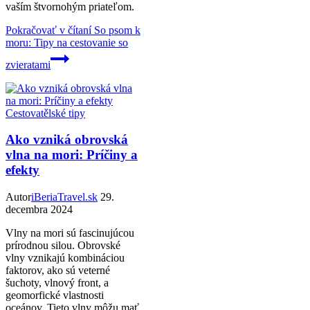
vaším štvornohým priateľom.
Pokračovať v čítaní
So psom k
moru: Tipy na cestovanie so
zvieratami
Cestovatělské tipy
Ako vzniká obrovská
vlna na mori: Príčiny a
efekty
Autor
iBeriaTravel.sk
29.
decembra 2024
Vlny na mori sú fascinujúcou
prírodnou silou. Obrovské
vlny vznikajú kombináciou
faktorov, ako sú veterné
šuchoty, vlnový front, a
geomorfické vlastnosti
oceánov. Tieto vlny môžu mať