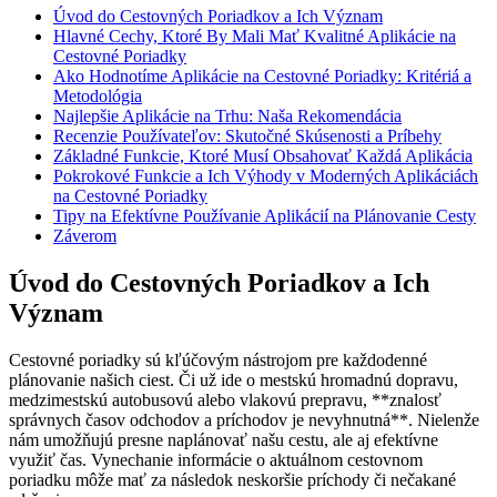
Úvod do Cestovných Poriadkov a Ich Význam
Hlavné Cechy, Ktoré By Mali Mať Kvalitné Aplikácie na
Cestovné Poriadky
Ako Hodnotíme Aplikácie na Cestovné Poriadky: Kritériá a
Metodológia
Najlepšie Aplikácie na Trhu: Naša Rekomendácia
Recenzie Používateľov: Skutočné Skúsenosti a Príbehy
Základné Funkcie, Ktoré Musí Obsahovať Každá Aplikácia
Pokrokové Funkcie a Ich Výhody v Moderných Aplikáciách
na Cestovné Poriadky
Tipy na Efektívne Používanie Aplikácií na Plánovanie Cesty
Záverom
Úvod do Cestovných Poriadkov a Ich
Význam
Cestovné poriadky sú kľúčovým nástrojom pre každodenné
plánovanie našich ciest. Či už ide o mestskú hromadnú dopravu,
medzimestskú autobusovú alebo vlakovú prepravu, **znalosť
správnych časov odchodov a príchodov je nevyhnutná**. Nielenže
nám umožňujú presne naplánovať našu cestu, ale aj efektívne
využiť čas. Vynechanie informácie o aktuálnom cestovnom
poriadku môže mať za následok neskoršie príchody či nečakané