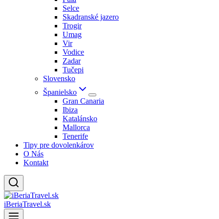
Selce
Skadranské jazero
Trogir
Umag
Vir
Vodice
Zadar
Tučepi
Slovensko
Španielsko
Gran Canaria
Ibiza
Katalánsko
Mallorca
Tenerife
Tipy pre dovolenkárov
O Nás
Kontakt
iBeriaTravel.sk