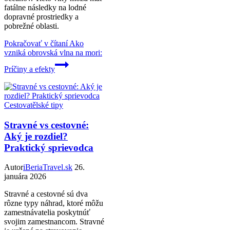
fatálne následky na lodné
dopravné prostriedky a
pobrežné oblasti.
Pokračovať v čítaní
Ako
vzniká obrovská vlna na mori:
Príčiny a efekty
Cestovatělské tipy
Stravné vs cestovné:
Aký je rozdiel?
Praktický sprievodca
Autor
iBeriaTravel.sk
26.
januára 2026
Stravné a cestovné sú dva
rôzne typy náhrad, ktoré môžu
zamestnávatelia poskytnúť
svojim zamestnancom. Stravné