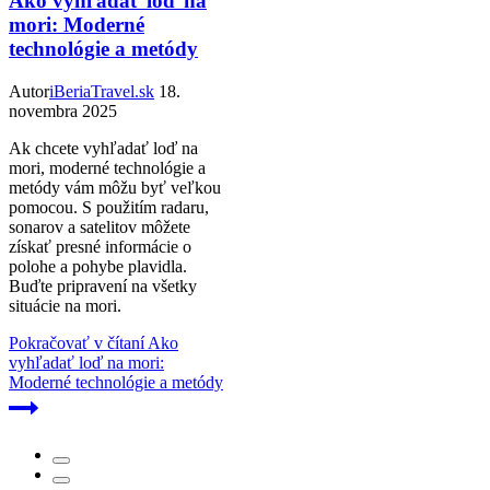
Ako vyhľadať loď na
mori: Moderné
technológie a metódy
Autor
iBeriaTravel.sk
18.
novembra 2025
Ak chcete vyhľadať loď na
mori, moderné technológie a
metódy vám môžu byť veľkou
pomocou. S použitím radaru,
sonarov a satelitov môžete
získať presné informácie o
polohe a pohybe plavidla.
Buďte pripravení na všetky
situácie na mori.
Pokračovať v čítaní
Ako
vyhľadať loď na mori:
Moderné technológie a metódy