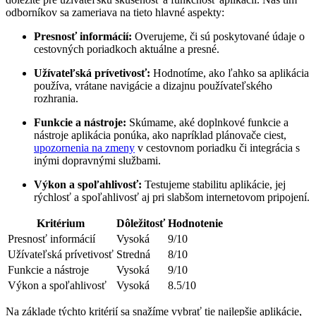
odborníkov sa zameriava na tieto hlavné aspekty:
Presnosť informácií:
Overujeme, či sú poskytované údaje o
cestovných poriadkoch aktuálne a presné.
Užívateľská prívetivosť:
Hodnotíme, ako ľahko sa aplikácia
používa, vrátane navigácie a dizajnu používateľského
rozhrania.
Funkcie a nástroje:
Skúmame, aké doplnkové funkcie a
nástroje aplikácia ponúka, ako napríklad plánovače ciest,
upozornenia na zmeny
v cestovnom poriadku či integrácia s
inými dopravnými službami.
Výkon a spoľahlivosť:
Testujeme stabilitu aplikácie, jej
rýchlosť a spoľahlivosť aj pri slabšom internetovom pripojení.
Kritérium
Dôležitosť
Hodnotenie
Presnosť informácií
Vysoká
9/10
Užívateľská prívetivosť
Stredná
8/10
Funkcie a nástroje
Vysoká
9/10
Výkon a spoľahlivosť
Vysoká
8.5/10
Na základe týchto kritérií sa snažíme vybrať tie najlepšie aplikácie,