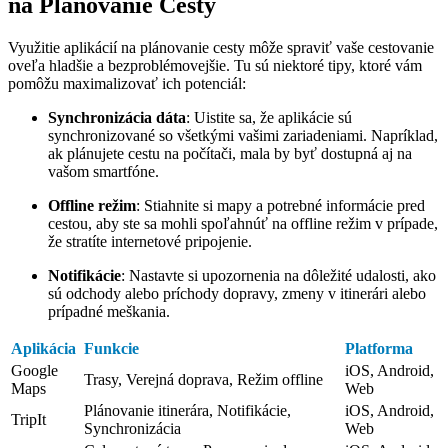
na Plánovanie Cesty
Využitie aplikácií na plánovanie cesty môže spraviť vaše cestovanie
oveľa hladšie a bezproblémovejšie. Tu sú niektoré tipy, ktoré vám
pomôžu maximalizovať ich potenciál:
Synchronizácia dáta
: Uistite sa, že aplikácie sú
synchronizované so všetkými vašimi zariadeniami. Napríklad,
ak plánujete cestu na počítači, mala by byť dostupná aj na
vašom smartfóne.
Offline režim
: Stiahnite si mapy a potrebné informácie pred
cestou, aby ste sa mohli spoľahnúť na offline režim v prípade,
že stratíte internetové pripojenie.
Notifikácie
: Nastavte si upozornenia na dôležité udalosti, ako
sú odchody alebo príchody dopravy, zmeny v itinerári alebo
prípadné meškania.
Aplikácia
Funkcie
Platforma
Google
iOS, Android,
Trasy, Verejná doprava, Režim offline
Maps
Web
Plánovanie itinerára, Notifikácie,
iOS, Android,
TripIt
Synchronizácia
Web