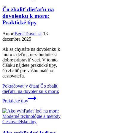
Čo zbaliť dieťaťu na
dovolenku k moru:
Praktické tipy
Autor
iBeriaTravel.sk
13.
decembra 2025
Ak sa chystáte na dovolenku k
moru s deťmi, nezabudnite si
dobre pripraviť veci. V tomto
článku nájdete praktické tipy,
čo zbaliť pre vášho malého
cestovateľa.
Pokračovať v čítaní
Čo zbaliť
dieťaťu na dovolenku k moru:
Praktické tipy
Cestovatělské tipy