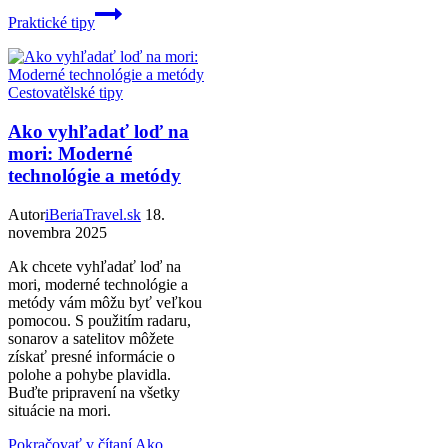
Praktické tipy
Cestovatělské tipy
Ako vyhľadať loď na
mori: Moderné
technológie a metódy
Autor
iBeriaTravel.sk
18.
novembra 2025
Ak chcete vyhľadať loď na
mori, moderné technológie a
metódy vám môžu byť veľkou
pomocou. S použitím radaru,
sonarov a satelitov môžete
získať presné informácie o
polohe a pohybe plavidla.
Buďte pripravení na všetky
situácie na mori.
Pokračovať v čítaní
Ako