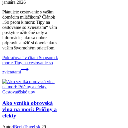
januára 2026
Plánujete cestovanie s vašim
domácim miláčikom? Článok
„So psom k moru: Tipy na
cestovanie so zvieratami“ vám
poskytne užitočné rady a
informácie, ako sa dobre
pripraviť a užiť si dovolenku s
vaším štvornohým priateľom.
Pokračovať v čítaní
So psom k
moru: Tipy na cestovanie so
zvieratami
Cestovatělské tipy
Ako vzniká obrovská
vlna na mori: Príčiny a
efekty
Autor
iBeriaTravel.sk
29.