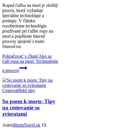
Ropná ťažba na mori je zložitý
proces, ktorý vyžaduje
špeciálne technológie a
postupy. V článku
rozoberieme technológie
používané pri ťažbe ropy na
mori a popíšeme hlavné
procesy spojené s touto
činnosťou.
Pokračovať v čítaní
Ako sa
ťaží ropa na mori: Technológie
a procesy
Cestovatělské tipy
So psom k moru: Tipy
na cestovanie so
zvieratami
Autor
iBeriaTravel.sk
19.