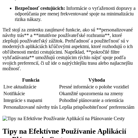
Bezpečnosť cestujúcich:
Informácie o vyťaženosti dopravy a
odporúčania pre menej frekventované spoje na minimalizáciu
rizika nákazy.
Tiež stojí za zmienku zaujímavé funkcie, ako sú **personalizované
návrhy trás** a **intuitívne používateľské rozhrania**, ktoré
zlepšujú používateľský zážitok. Prehľadnosť a použiteľnosť sú v
moderných aplikáciách kľúčovými aspektmi, ktoré rozhodujú o ich
obľúbenosti medzi cestujúcimi. Napríklad, **pokročilé filtre
vyhľadávania** umožňujú cestujúcim rýchlo nájsť spoje podľa
svojich preferencií, či už ide o najrýchlejšiu trasu alebo najlacnejšiu
možnosť.
Funkcia
Výhoda
Live aktualizácie
Presné informácie o polohe vozidiel
Notifikácie
Okamžité upozornenia na zmeny
Integrácie s mapami
Pohodlné plánovanie a orientácia
Personalizované návrhy trás
Lepšia prispôsobiteľnosť preferenciám
Tipy na Efektívne Používanie Aplikácií