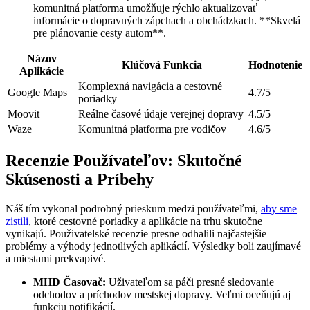
komunitná platforma umožňuje rýchlo aktualizovať
informácie o dopravných zápchach a obchádzkach. **Skvelá
pre plánovanie cesty autom**.
Názov
Klúčová Funkcia
Hodnotenie
Aplikácie
Komplexná navigácia a cestovné
Google Maps
4.7/5
poriadky
Moovit
Reálne časové údaje verejnej dopravy
4.5/5
Waze
Komunitná platforma pre vodičov
4.6/5
Recenzie Používateľov: Skutočné
Skúsenosti a Príbehy
Náš tím vykonal podrobný prieskum medzi používateľmi,
aby sme
zistili
, ktoré cestovné poriadky a aplikácie na trhu skutočne
vynikajú. Použivatelské recenzie presne odhalili najčastejšie
problémy a výhody jednotlivých aplikácií. Výsledky boli zaujímavé
a miestami prekvapivé.
MHD Časovač:
Uživateľom sa páči presné sledovanie
odchodov a príchodov mestskej dopravy. Veľmi oceňujú aj
funkciu notifikácií.