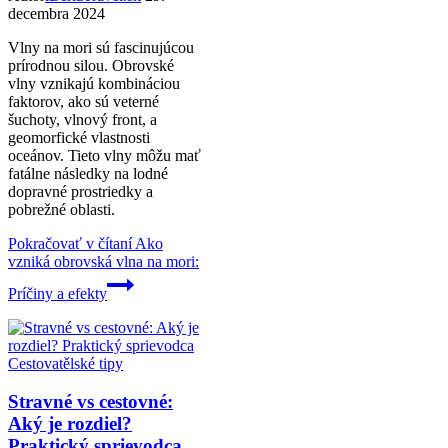
decembra 2024
Vlny na mori sú fascinujúcou
prírodnou silou. Obrovské
vlny vznikajú kombináciou
faktorov, ako sú veterné
šuchoty, vlnový front, a
geomorfické vlastnosti
oceánov. Tieto vlny môžu mať
fatálne následky na lodné
dopravné prostriedky a
pobrežné oblasti.
Pokračovať v čítaní
Ako
vzniká obrovská vlna na mori:
Príčiny a efekty
Cestovatělské tipy
Stravné vs cestovné:
Aký je rozdiel?
Praktický sprievodca