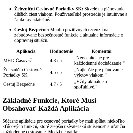
Železniční Cestovné Poriadky SK:
Skvelé na plánovanie
dlhších ciest vlakom. Používateľské prostredie je intuitívne a
ľahko ovládateľné.
Cestuj Bezpečne:
Mnoho pozitívnych recenzií na
zabudované bezpečnostné funkcie a aktuálne informácie o
dopravnej situácii.
Aplikácia
Hodnotenie
Komentár
„Neoceniteľné pre
MHD Časovač
4.8 / 5
každodenné dochádzanie.“
Železniční Cestovné
„Najlepšie pre plánovanie
4.5 / 5
Poriadky SK
výletov vlakom.“
„Vždy aktuálne a
Cestuj Bezpečne
4.7 / 5
spoľahlivé.“
Základné Funkcie, Ktoré Musí
Obsahovať Každá Aplikácia
Súčasné aplikácie pre cestovné poriadky by mali spĺňať niekoľko
kľúčových funkcií, ktoré zlepšia užívateľskú skúsenosť a uľahčia
každodenné cestovanie. Medzi ne patria: