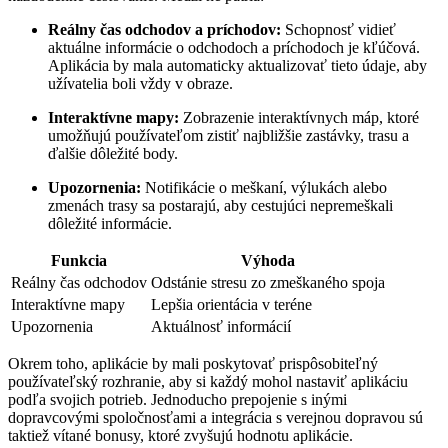
Reálny čas odchodov a príchodov:
Schopnosť vidieť
aktuálne informácie o odchodoch a príchodoch je kľúčová.
Aplikácia by mala automaticky aktualizovať tieto údaje, aby
užívatelia boli vždy v obraze.
Interaktívne mapy:
Zobrazenie interaktívnych máp, ktoré
umožňujú používateľom zistiť najbližšie zastávky, trasu a
ďalšie dôležité body.
Upozornenia:
Notifikácie o meškaní, výlukách alebo
zmenách trasy sa postarajú, aby cestujúci nepremeškali
dôležité informácie.
Funkcia
Výhoda
Reálny čas odchodov
Odstánie stresu zo zmeškaného spoja
Interaktívne mapy
Lepšia orientácia v teréne
Upozornenia
Aktuálnosť informácií
Okrem toho, aplikácie by mali poskytovať prispôsobiteľný
používateľský rozhranie, aby si každý mohol nastaviť aplikáciu
podľa svojich potrieb. Jednoducho prepojenie s inými
dopravcovými spoločnosťami a integrácia s verejnou dopravou sú
taktiež vítané bonusy, ktoré zvyšujú hodnotu aplikácie.