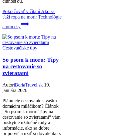
činnosťou.
Pokračovať v čítaní
Ako sa
ťaží ropa na mori: Technológie
a procesy
Cestovatělské tipy
So psom k moru: Tipy
na cestovanie so
zvieratami
Autor
iBeriaTravel.sk
19.
januára 2026
Plánujete cestovanie s vašim
domácim miláčikom? Článok
„So psom k moru: Tipy na
cestovanie so zvieratami“ vám
poskytne užitočné rady a
informácie, ako sa dobre
pripraviť a užiť si dovolenku s