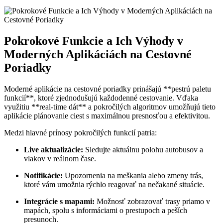
Pokrokové Funkcie a Ich Výhody v
Moderných Aplikáciách na Cestovné
Poriadky
Moderné aplikácie na cestovné poriadky prinášajú **pestrú paletu
funkcií**, ktoré zjednodušujú každodenné cestovanie. Vďaka
využitiu **real-time dát** a pokročilých algoritmov umožňujú tieto
aplikácie plánovanie ciest s maximálnou presnosťou a efektivitou.
Medzi hlavné prínosy pokročilých funkcií patria:
Live aktualizácie:
Sledujte aktuálnu polohu autobusov a
vlakov v reálnom čase.
Notifikácie:
Upozornenia na meškania alebo zmeny trás,
ktoré vám umožnia rýchlo reagovať na nečakané situácie.
Integrácie s mapami:
Možnosť zobrazovať trasy priamo v
mapách, spolu s informáciami o prestupoch a peších
presunoch.