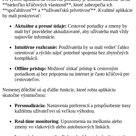
**niekoľko kľúčových vlastností**, ktoré zabezpečia ich
**spoľahlivosť** a **užívateľskú prívetivosť**. Kvalitné aplikácie
by mali poskytovať:
Aktuálne a presné údaje:
Cestovné poriadky a zmeny by
mali byť pravidelne aktualizované, aby užívatelia mali vždy
najnovšie informácie.
Intuitívne rozhranie:
Používatelia by sa mali vedieť ľahko
orientovať a rýchlo nájsť potrebné spojenia bez zbytočných
komplikácií.
Offline prístup:
Možnosť získať prístup k cestovným
poriadkom aj bez pripojenia na internet je často kľúčová pre
cestovateľov.
Nemenej dôležité sú aj ďalšie funkcie, ktoré robia aplikáciu
skutočne výnimočnou:
Personalizácia:
Nastavenia preferencií a prispôsobenie trasy
každému užívateľovi sú veľkou výhodou.
Real-time monitoring
: Upozornenia na meškania alebo
zmeny vo vlakových alebo autobusových linkách.