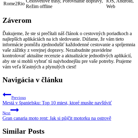
Celosvetové trasy, Porovnanie dopravy,
iOS, Android,
Rome2Rio
Režim offline
Web
Záverom
Ďakujeme, že ste si prečítali náš článok o cestovných poriadkoch a
najlepších aplikáciách na ich sledovanie. Dúfame, že vám tieto
informácie pomôžu zjednodušiť každodenné cestovanie a spríjemnia
vaše zážitky z verejnej dopravy. Nezabudnite pravidelne
kontrolovať aktuálne recenzie a aktualizácie jednotlivých aplikácií,
aby ste si mohli vybrať tú najvhodnejšiu pre vaše potreby. Prajeme
vám veľa šťastných a plynulých ciest!
Navigácia v článku
Previous
Mestá v španielsku: Top 10 miest, ktoré musíte navštíviť
Next
Gran canaria moto rent: Jak si půjčit motorku na ostrově
Similar Posts