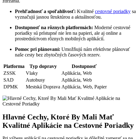
zdržania.
Prehľadnosť a spoľahlivosť:
Kvalitné
cestovné poriadky
sa
vyznačujú jasnou štruktúrou a aktuálnosťou.
Dostupnosť na rôznych platformách:
Moderné cestovné
poriadky sú prístupné nie len na papieri, ale aj online a
prostredníctvom rôznych mobilných aplikácií.
Pomoc pri plánovaní:
Umožňujú nám efektívne plánovať
naše cesty bez zbytočných časových rezerv.
Platforma
Typ dopravy
Dostupnosť
ZSSK
Vlaky
Aplikácia, Web
SAD
Autobusy
Aplikácia, Web
DPMK
Mestská Doprava
Aplikácia, Web, Papier
Hlavné Cechy, Ktoré By Mali Mať
Kvalitné Aplikácie na Cestovné Poriadky
Pri výbere aplikácií na cestovné poriadky je dôležité zamerať sa na