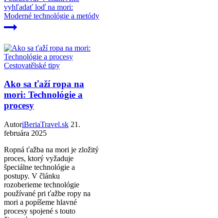
vyhľadať loď na mori:
Moderné technológie a metódy
Cestovatělské tipy
Ako sa ťaží ropa na
mori: Technológie a
procesy
Autor
iBeriaTravel.sk
21.
februára 2025
Ropná ťažba na mori je zložitý
proces, ktorý vyžaduje
špeciálne technológie a
postupy. V článku
rozoberieme technológie
používané pri ťažbe ropy na
mori a popíšeme hlavné
procesy spojené s touto