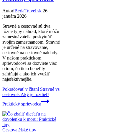
Autor
iBeriaTravel.sk
26.
januára 2026
Stravné a cestovné sú dva
rôzne typy náhrad, ktoré môžu
zamestnávatelia poskytnúť
svojim zamestnancom. Stravné
je určené na stravovanie,
cestovné na cestovné náklady.
V našom praktickom
sprievodcovi sa dozviete viac
o tom, čo tieto benefity
zahŕňajú a ako ich využiť
najefektívnejšie.
Pokračovať v čítaní
Stravné vs
cestovné: Aký je rozdiel?
Praktický sprievodca
Cestovatělské tipy