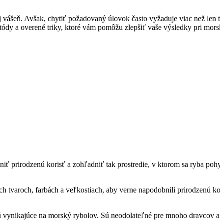
 vášeň. Avšak, chytiť požadovaný úlovok často vyžaduje viac než len t
dy a overené triky, ktoré vám pomôžu zlepšiť vaše výsledky pri morske
iť prirodzenú korisť a zohľadniť tak prostredie, v ktorom sa ryba poh
ch tvaroch, farbách a veľkostiach, aby verne napodobnili prirodzenú k
 vynikajúce na morský rybolov. Sú neodolateľné pre mnoho dravcov a č