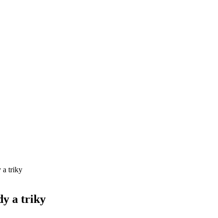
 a triky
y a triky