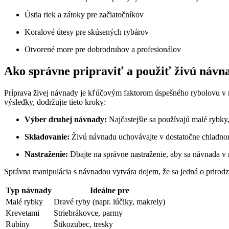
Ústia riek a zátoky pre začiatočníkov
Koralové útesy pre skúsených rybárov
Otvorené more pre dobrodruhov a profesionálov
Ako správne pripraviť a použiť živú návn
Príprava živej návnady je kľúčovým faktorom úspešného rybolovu v mo
výsledky, dodržujte tieto kroky:
Výber druhej návnady:
Najčastejšie sa používajú malé rybky,
Skladovanie:
Živú návnadu uchovávajte v dostatočne chladnom 
Nastraženie:
Dbajte na správne nastraženie, aby sa návnada v m
Správna manipulácia s návnadou vytvára dojem, že sa jedná o prirodz
Typ návnady
Ideálne pre
Malé rybky
Dravé ryby (napr. lúčiky, makrely)
Krevetami
Striebrákovce, parmy
Rubíny
Štikozubec, tresky