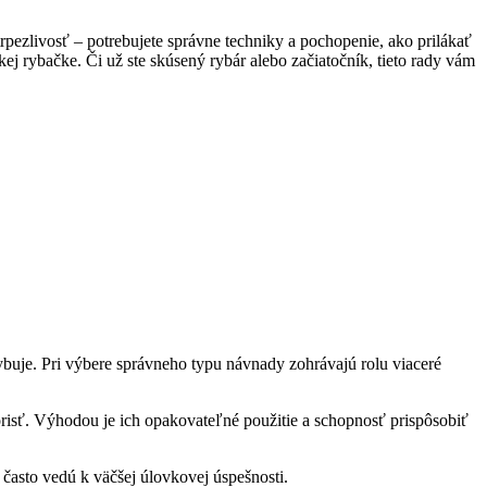
rpezlivosť – potrebujete správne techniky a pochopenie, ako prilákať
j rybačke. Či už ste skúsený rybár alebo začiatočník, tieto rady vám
ybuje. Pri výbere správneho typu návnady zohrávajú rolu viaceré
orisť. Výhodou je ich opakovateľné použitie a schopnosť prispôsobiť
asto vedú k väčšej úlovkovej úspešnosti.