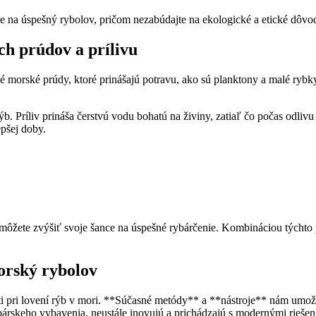
e na úspešný rybolov, pričom nezabúdajte na ekologické a etické dôv
ch prúdov a prílivu
 morské prúdy, ktoré prinášajú potravu, ako sú planktony a malé rybk
ýb. Príliv prináša čerstvú vodu bohatú na živiny, zatiaľ čo počas odliv
epšej doby.
ôžete zvýšiť svoje šance na úspešné rybárčenie. Kombináciou týchto p
orský rybolov
ti pri lovení rýb v mori. **Súčasné metódy** a **nástroje** nám umožňuj
árskeho vybavenia, neustále inovujú a prichádzajú s modernými riešeni