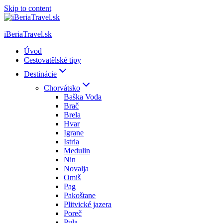
Skip to content
iBeriaTravel.sk
Úvod
Cestovatělské tipy
Destinácie
Chorvátsko
Baška Voda
Brač
Brela
Hvar
Igrane
Istria
Medulin
Nin
Novalja
Omiš
Pag
Pakoštane
Plitvické jazera
Poreč
Pula