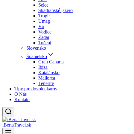
Selce
Skadranské jazero
Trogir
Umag
Vir
Vodice
Zadar
Tučepi
Slovensko
Španielsko
Gran Canaria
Ibiza
Katalánsko
Mallorca
Tenerife
Tipy pre dovolenkárov
O Nás
Kontakt
iBeriaTravel.sk