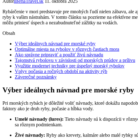
Autor
iBeriaTravel.sk
11. októbra 2025
Rybárčenie v mori predstavuje pre mnohých ľudí nielen zábavu, ale aj
ryby k vašim nástrahám. V tomto článku sa pozrieme na efektívne metó
môžu priniesť úspech a nezabudnuteľné zážitky na vodách.
Obsah
Výber ideálnych návnad pre morské ryby
Optimálne miesta na rybolov v rôznych častiach mora
Ako správne pripraviť a použiť živú návnadu
Tajomstvá rybolovu v závislosti od morských prúdov a prílivu
Využitie modernej techniky pre úspešný morský rybolov
Vplyv počasia a ročných období na aktivity rýb
Záverečné poznámky
Výber ideálnych návnad pre morské ryby
Pri morských rybách je dôležité voliť návnady, ktoré dokážu napodobn
faktory ako je druh ryby, počasie a hĺbka vody.
Umelé návnady (lures):
Tieto návnady sú k dispozícii v rôzny
sa rôznym podmienkam.
Živé návnady:
Ryby ako krevety, kalmáre alebo malé rybky sú