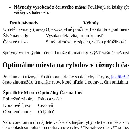
Návnady vyrobené z čerstvého mäsa:
Používajú sa kúsky rýb
väčšej vzdialenosti.
Druh návnady
Výhody
Umelé návnady (lures)
Opakovateľné použitie, flexibilita v podmien
Živé návnady
Vysoká efektivita, prirodzenosť
Čerstvé mäso
Silný prirodzený zápach, veľká príťažlivosť
Správny výber týchto návnad môže dramaticky zvýšiť vašu úspešnosť p
Optimálne miesta na rybolov v rôznych ča
Pri skúmaní rôznych častí mora, kde by sa dali chytať ryby,
je dôleži
často zhromažďujú menšie ryby, ktoré hľadajú potravu, čím pritiahnu 
Špecifické Miesto
Optimálny Čas na Lov
Pobrežné zátoky
Ráno a večer
Koralové útesy
Cez deň
Otvorené more
Celý deň
Na otvorenom mori nájdete väčšie a silnejšie ryby, ale tieto miesta sú
tieto oblasti sú bohaté na potravu pre ryby. **Koralové útesy** sú t