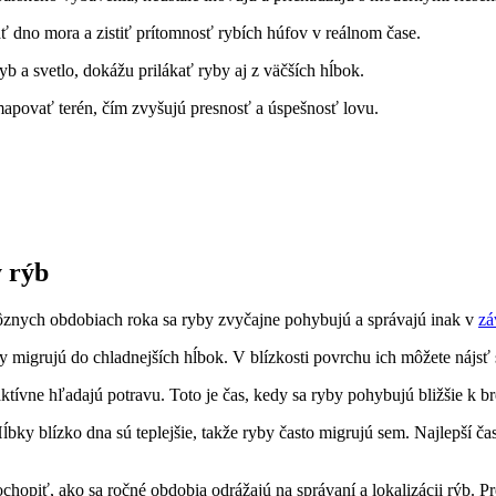
ť dno mora a zistiť prítomnosť rybích húfov v reálnom čase.
 a svetlo, dokážu prilákať ryby aj z väčších hĺbok.
apovať terén, čím zvyšujú presnosť a úspešnosť lovu.
y rýb
ôznych obdobiach roka sa ryby zvyčajne pohybujú a správajú inak v
zá
y migrujú do chladnejších hĺbok. V blízkosti povrchu ich môžete nájsť
ktívne hľadajú potravu. Toto je čas, kedy sa ryby pohybujú bližšie k b
y blízko dna sú teplejšie, takže ryby často migrujú sem. Najlepší čas 
ochopiť, ako sa ročné obdobia odrážajú na správaní a lokalizácii rýb. 