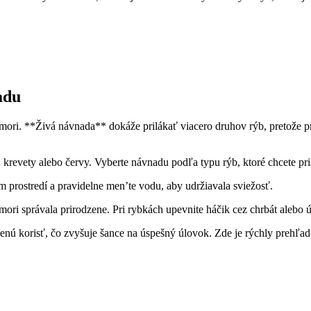
adu
ri. **Živá návnada** dokáže prilákať viacero druhov rýb, pretože pri
 krevety alebo červy. Vyberte návnadu podľa typu rýb, ktoré chcete pri
prostredí a pravidelne men’te vodu, aby udržiavala sviežosť.
ori správala prirodzene. Pri rybkách upevnite háčik cez chrbát alebo ús
enú korisť, čo zvyšuje šance na úspešný úlovok. Zde je rýchly prehľad