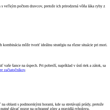
h s veľkým počtom dravcov, pretože ich prirodzená vôňa láka ryby z
ombinácia môže tvoriť ideálnu stratégiu na rôzne situácie pri mori.
ť vaše šance na úspech. Pri pobreží, napríklad v ústí riek a zátok, sa
re začiatočníkov
.
ať na oblasti s podmorskými horami, kde sa stretávajú prúdy, pretože
e nutné dávať pozor na ochranné zóny a pravidlá rybolovu.