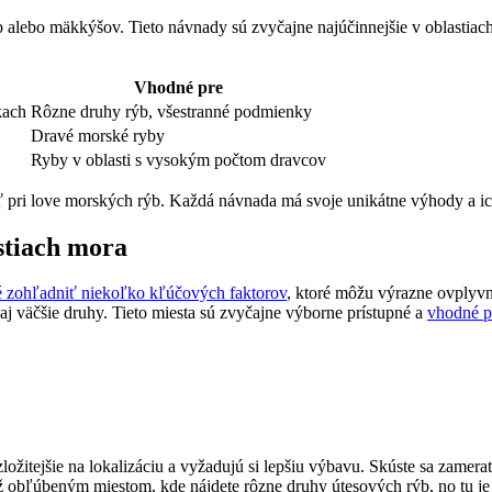
 alebo mäkkýšov. Tieto návnady sú zvyčajne najúčinnejšie v oblastiac
Vhodné pre
kach
Rôzne druhy rýb, všestranné podmienky
Dravé morské ryby
Ryby v oblasti s vysokým počtom dravcov
ri love morských rýb. Každá návnada má svoje unikátne výhody a ich k
stiach mora
té zohľadniť niekoľko kľúčových faktorov
, ktoré môžu výrazne ovplyvni
aj väčšie druhy. Tieto miesta sú zvyčajne výborne prístupné a
vhodné p
 zložitejšie na lokalizáciu a vyžadujú si lepšiu výbavu. Skúste sa zamer
iež obľúbeným miestom, kde nájdete rôzne druhy útesových rýb, no tu j