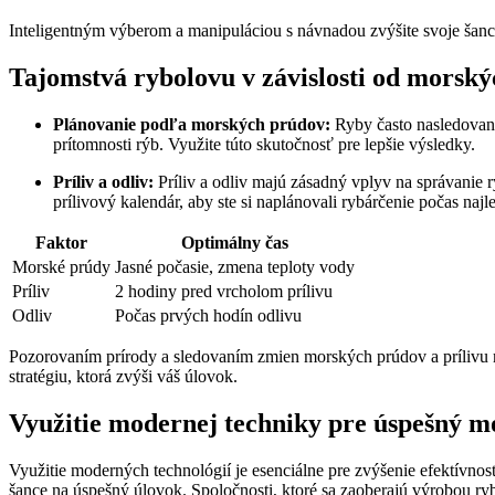
Inteligentným výberom a manipuláciou s návnadou zvýšite svoje šanc
Tajomstvá rybolovu v závislosti od morský
Plánovanie podľa morských prúdov:
Ryby často nasledované
prítomnosti rýb. Využite túto skutočnosť pre lepšie výsledky.
Príliv a odliv:
Príliv a odliv majú zásadný vplyv na správanie r
prílivový kalendár, aby ste si naplánovali rybárčenie počas najl
Faktor
Optimálny čas
Morské prúdy
Jasné počasie, zmena teploty vody
Príliv
2 hodiny pred vrcholom prílivu
Odliv
Počas prvých hodín odlivu
Pozorovaním prírody a sledovaním zmien morských prúdov a prílivu m
stratégiu, ktorá zvýši váš úlovok.
Využitie modernej techniky pre úspešný m
Využitie moderných technológií je esenciálne pre zvýšenie efektívnos
šance na úspešný úlovok. Spoločnosti, ktoré sa zaoberajú výrobou ryb