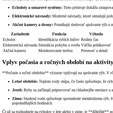
Echoloty a sonarové systémy:
Tieto prístroje dokážu zmapova
Elektronické návnady:
Moderné návnady, ktoré simulujú pohyb
Akčné kamery a drony:
Pomáhajú sledovať správanie rýb a m
Zariadenie
Funkcia
Výhoda
Echolot
Identifikácia rybích húfov
Reálny čas
Elektronická návnada
Simulácia pohybu a svetla
Väčšia prilákavosť
Akčná kamera
Monitorovanie terénu
Presnosť a detail
Vplyv počasia a ročných období na aktivit
**Počasie a ročné obdobia** výrazne vplývajú na správanie rýb. V r
Letné obdobie:
Teplota vody stúpa, čo často spôsobuje, že ryb
Jeseň:
Ryby sa začínajú pripravovať na chladnejšie mesiace a a
Zima:
Studená voda spôsobuje spomalenie metabolizmu rýb. Hĺbk
popoludňajších hodinách.
Či už sa rozhodnete na rybolov v lete alebo v zime, je **dôležité** p