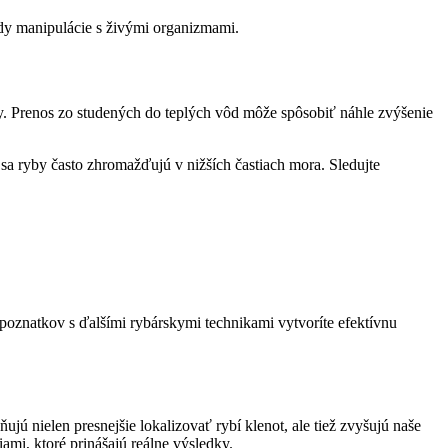
ody manipulácie s živými organizmami.
y. Prenos zo studených do teplých vôd môže spôsobiť náhle zvýšenie
u sa ryby často zhromažďujú v nižších častiach mora. Sledujte
oznatkov s ďalšími rybárskymi technikami vytvoríte efektívnu
ú nielen presnejšie lokalizovať rybí klenot, ale tiež zvyšujú naše
ami, ktoré prinášajú reálne výsledky.