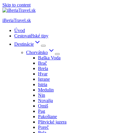
Skip to content
iBeriaTravel.sk
Úvod
Cestovatělské tipy
Destinácie
Chorvátsko
Baška Voda
Brač
Brela
Hvar
Igrane
Istria
Medulin
Nin
Novalja
Omiš
Pag
Pakoštane
Plitvické jazera
Poreč
Pula