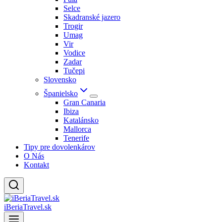
Selce
Skadranské jazero
Trogir
Umag
Vir
Vodice
Zadar
Tučepi
Slovensko
Španielsko
Gran Canaria
Ibiza
Katalánsko
Mallorca
Tenerife
Tipy pre dovolenkárov
O Nás
Kontakt
iBeriaTravel.sk