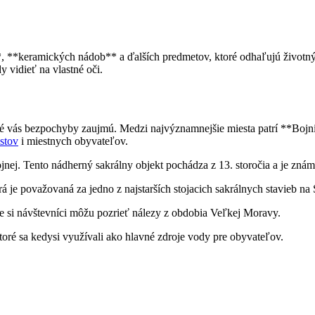
, **keramických nádob** a ďalších predmetov, ktoré odhaľujú životný 
 vidieť na vlastné oči.
vás bezpochyby zaujmú. Medzi najvýznamnejšie miesta patrí **Bojnian
stov
i miestnych obyvateľov.
ej. Tento nádherný sakrálny objekt pochádza z 13. storočia a je známy
á je považovaná za jedno z najstarších stojacich sakrálnych stavieb na
 si návštevníci môžu pozrieť nálezy z obdobia Veľkej Moravy.
toré sa kedysi využívali ako hlavné zdroje vody pre obyvateľov.