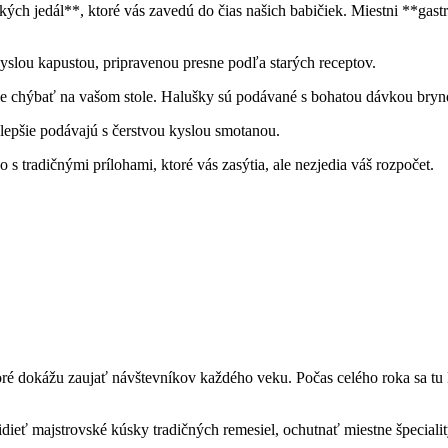
ch jedál**, ktoré vás zavedú do čias našich babičiek. Miestni **gastr
slou kapustou, pripravenou presne podľa starých receptov.
 chýbať na vašom stole. Halušky sú podávané s bohatou dávkou brynd
lepšie podávajú s čerstvou kyslou smotanou.
s tradičnými prílohami, ktoré vás zasýtia, ale nezjedia váš rozpočet.
ktoré dokážu zaujať návštevníkov každého veku. Počas celého roka sa t
ieť majstrovské kúsky tradičných remesiel, ochutnať miestne špeciali