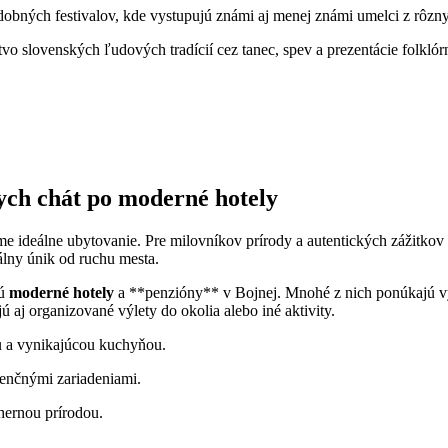
dobných festivalov, kde vystupujú známi aj menej známi umelci z rôzn
vo slovenských ľudových tradícií cez tanec, spev a prezentácie folkló
ych chát po moderné hotely
e ideálne ubytovanie. Pre milovníkov prírody a autentických zážitkov 
álny únik od ruchu mesta.
nú
moderné hotely
a **penzióny** v Bojnej. Mnohé z nich ponúkajú vys
 aj organizované výlety do okolia alebo iné aktivity.
u a vynikajúcou kuchyňou.
renčnými zariadeniami.
hernou prírodou.