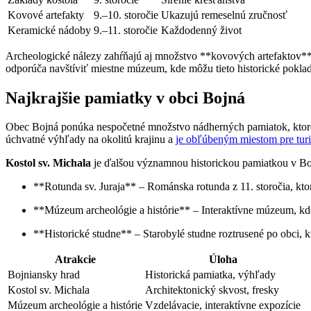
Kovové artefakty
9.–10. storočie
Ukazujú remeselnú zručnosť
Keramické nádoby
9.–11. storočie
Každodenný život
Archeologické nálezy zahŕňajú aj množstvo **kovových artefaktov**
odporúča navštíviť miestne múzeum, kde môžu tieto historické poklady
Najkrajšie pamiatky v obci Bojná
Obec Bojná ponúka nespočetné množstvo nádherných pamiatok, ktoré 
úchvatné výhľady na okolitú krajinu a
je obľúbeným miestom pre turi
Kostol sv. Michala
je ďalšou významnou historickou pamiatkou v Bojn
**Rotunda sv. Juraja** – Románska rotunda z 11. storočia, ktor
**Múzeum archeológie a histórie** – Interaktívne múzeum, kde
**Historické studne** – Starobylé studne roztrusené po obci, k
Atrakcie
Úloha
Bojniansky hrad
Historická pamiatka, výhľady
Kostol sv. Michala
Architektonický skvost, fresky
Múzeum archeológie a histórie
Vzdelávacie, interaktívne expozície