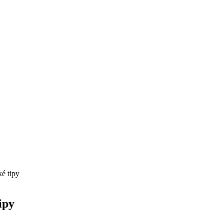
ké tipy
ipy