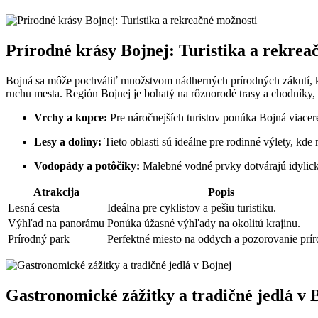
Prírodné krásy Bojnej: Turistika a rekrea
Bojná sa môže pochváliť množstvom nádherných prírodných zákutí, kto
ruchu mesta. Región Bojnej je bohatý na rôznorodé trasy a chodníky,
Vrchy a kopce:
Pre náročnejších turistov ponúka Bojná viace
Lesy a doliny:
Tieto oblasti sú ideálne pre rodinné výlety, kde
Vodopády a potôčiky:
Malebné vodné prvky dotvárajú idylickú
Atrakcija
Popis
Lesná cesta
Ideálna pre cyklistov a pešiu turistiku.
Výhľad na panorámu
Ponúka úžasné výhľady na okolitú krajinu.
Prírodný park
Perfektné miesto na oddych a pozorovanie prír
Gastronomické zážitky a tradičné jedlá v 