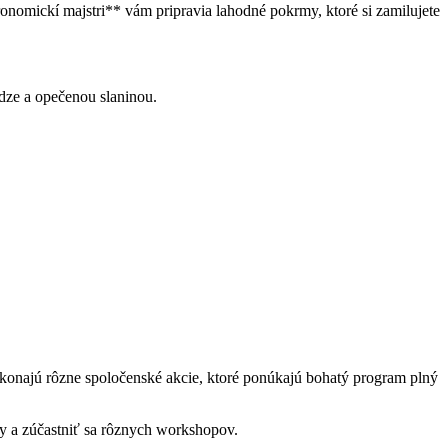
onomickí majstri** vám pripravia lahodné pokrmy, ktoré si zamilujete
ze a opečenou slaninou.
u konajú rôzne spoločenské akcie, ktoré ponúkajú bohatý program plný
ty a zúčastniť sa rôznych workshopov.