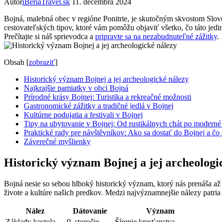
Autor
iBeriaTravel.sk
11. decembra 2024
Bojná, malebná obec v regióne Ponitrie, je skutočným skvostom Sloven
cestovateľských tipov, ktoré vám pomôžu objaviť všetko, čo táto jedi
Prečítajte si náš sprievodca a
pripravte sa na nezabudnuteľné zážitky
.
Obsah
[
zobraziť
]
Historický význam Bojnej a jej archeologické nálezy
Najkrajšie pamiatky v obci Bojná
Prírodné krásy Bojnej: Turistika a rekreačné možnosti
Gastronomické zážitky a tradičné jedlá v Bojnej
Kultúrne podujatia a festivali v Bojnej
Tipy na ubytovanie v Bojnej: Od rustikálnych chát po moderné
Praktické rady pre návštěvníkov: Ako sa dostať do Bojnej a čo
Záverečné myšlienky
Historický význam Bojnej a jej archeologi
Bojná nesie so sebou hlboký historický význam, ktorý nás prenáša a
živote a kultúre našich predkov. Medzi najvýznamnejšie nálezy patria 
Nález
Dátovanie
Význam
Základy kostola
9. storočie
Šírenie kresťanstva