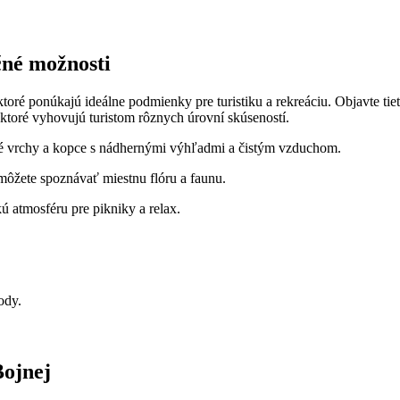
čné možnosti
ré ponúkajú ideálne podmienky pre turistiku a rekreáciu. Objavte tiet
 ktoré vyhovujú turistom rôznych úrovní skúseností.
ré vrchy a kopce s nádhernými výhľadmi a čistým vzduchom.
 môžete spoznávať miestnu flóru a faunu.
 atmosféru pre pikniky a relax.
ody.
Bojnej