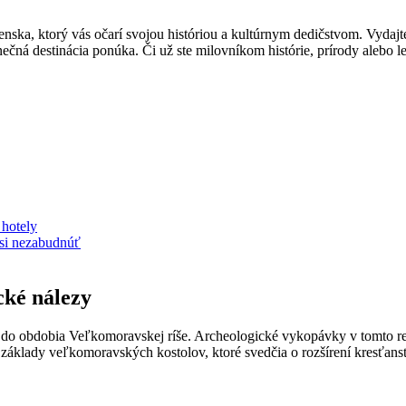
ska, ktorý vás očarí svojou históriou a kultúrnym dedičstvom. Vydajte 
nečná destinácia ponúka. Či už ste milovníkom histórie, prírody alebo
 hotely
 si nezabudnúť
cké nálezy
ž do obdobia Veľkomoravskej ríše. Archeologické vykopávky v tomto re
základy veľkomoravských kostolov, ktoré svedčia o rozšírení kresťanstv