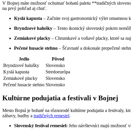
V Bojnej máte možnosť ochutnať bohatú paletu **tradičných slovenský
na prvý pohľad aj chuť.
Kyslá kapusta
– Začnite svoj gastronomický výlet omamnou ky
Bryndzové halušky
– Tento ikonický slovenský pokrm nemôže
Zemiakové placky
– Chrumkavé a voňavé placky, ktoré sa naj
Pečené husacie stehno
– Šťavnaté a dokonale prepečené stehno 
Jedlo
Pôvod
Bryndzové halušky
Slovensko
Kyslá kapusta
Stredoeurópa
Zemiakové placky
Slovensko
Pečené husacie stehno
Slovensko
Kultúrne podujatia a festivali v Bojnej
Mesto Bojná je bohaté na rôznorodé kultúrne podujatia a festivaly, 
zábavy, hudby a
tradičných remesiel
.
Slovenský festival remesiel:
Jeho návštevníci majú možnosť vid