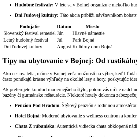
Hudobné festivaly:
V lete sa v Bojnej organizuje niekoľko hu
Dni ľudovej kultúry:
Táto akcia priblíži návštevníkom bohatst
Podujatie
Dátum
Miesto
Slovenský festival remesiel
Jún
Hlavné námestie
Letný hudobný festival
Júl
Park Bojná
Dni ľudovej kultúry
August
Kultúrny dom Bojná
Tipy na ubytovanie v Bojnej: Od rustikáln
Ako cestovatelia, máme v Bojnej veľa možností na výber, keď hľadám
často ponúkajú krásne výhľady na okolité lesy a hory, poskytujúc ide
Ak preferujete komfort modernejšieho štýlu, potom vás určite nadch
bazény či gurmánske reštaurácie. Niektoré hotely dokonca zabezpečujú
Penzión Pod Hradom
: Štýlový penzión s rodinnou atmosféro
Hotel Bojná
: Moderné ubytovanie s wellness centrom a konfe
Chata Z rúbaniska
: Autentická vidiecka chata obklopená nád