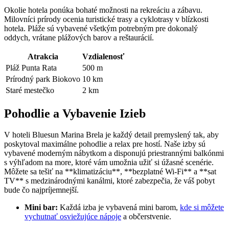
Okolie hotela ponúka bohaté možnosti na rekreáciu a zábavu.
Milovníci prírody ocenia turistické trasy a cyklotrasy v blízkosti
hotela. Pláže sú vybavené všetkým potrebným pre dokonalý
oddych, vrátane plážových barov a reštaurácií.
Atrakcia
Vzdialenosť
Pláž Punta Rata
500 m
Prírodný park Biokovo
10 km
Staré mestečko
2 km
Pohodlie a Vybavenie Izieb
V hoteli Bluesun Marina Brela je každý detail premyslený tak, aby
poskytoval maximálne pohodlie a relax pre hostí. Naše izby sú
vybavené moderným nábytkom a disponujú priestrannými balkónmi
s výhľadom na more, ktoré vám umožnia užiť si úžasné scenérie.
Môžete sa tešiť na **klimatizáciu**, **bezplatné Wi-Fi** a **sat
TV** s medzinárodnými kanálmi, ktoré zabezpečia, že váš pobyt
bude čo najpríjemnejší.
Mini bar:
Každá izba je vybavená mini barom,
kde si môžete
vychutnať osviežujúce nápoje
a občerstvenie.