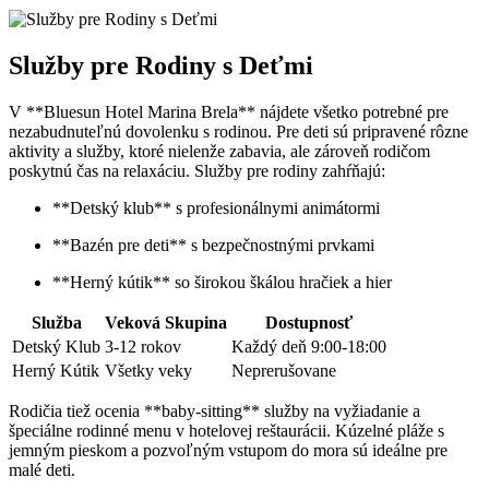
Služby pre Rodiny s Deťmi
V **Bluesun Hotel Marina Brela** nájdete všetko potrebné pre
nezabudnuteľnú dovolenku s rodinou. Pre deti sú pripravené rôzne
aktivity a služby, ktoré nielenže zabavia, ale zároveň rodičom
poskytnú čas na relaxáciu. Služby pre rodiny zahŕňajú:
**Detský klub** s profesionálnymi animátormi
**Bazén pre deti** s bezpečnostnými prvkami
**Herný kútik** so širokou škálou hračiek a hier
Služba
Veková Skupina
Dostupnosť
Detský Klub
3-12 rokov
Každý deň 9:00-18:00
Herný Kútik
Všetky veky
Neprerušovane
Rodičia tiež ocenia **baby-sitting** služby na vyžiadanie a
špeciálne rodinné menu v hotelovej reštaurácii. Kúzelné pláže s
jemným pieskom a pozvoľným vstupom do mora sú ideálne pre
malé deti.