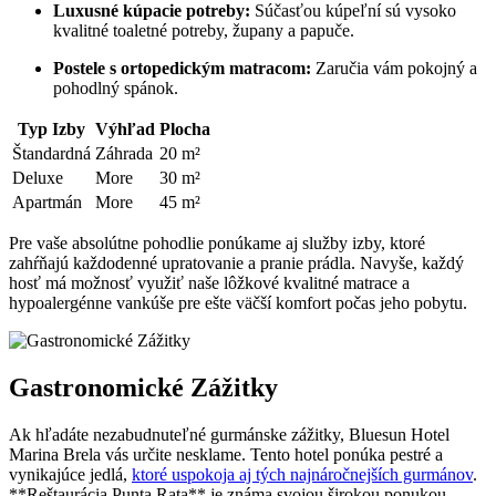
Luxusné kúpacie potreby:
Súčasťou kúpeľní sú vysoko
kvalitné toaletné potreby, župany a papuče.
Postele s ortopedickým matracom:
Zaručia vám pokojný a
pohodlný spánok.
Typ Izby
Výhľad
Plocha
Štandardná
Záhrada
20 m²
Deluxe
More
30 m²
Apartmán
More
45 m²
Pre vaše absolútne pohodlie ponúkame aj služby izby, ktoré
zahŕňajú každodenné upratovanie a pranie prádla. Navyše, každý
hosť má možnosť využiť naše lôžkové kvalitné matrace a
hypoalergénne vankúše pre ešte väčší komfort počas jeho pobytu.
Gastronomické Zážitky
Ak hľadáte nezabudnuteľné gurmánske zážitky, Bluesun Hotel
Marina Brela vás určite nesklame. Tento hotel ponúka pestré a
vynikajúce jedlá,
ktoré uspokoja aj tých najnáročnejších gurmánov
.
**Reštaurácia Punta Rata** je známa svojou širokou ponukou