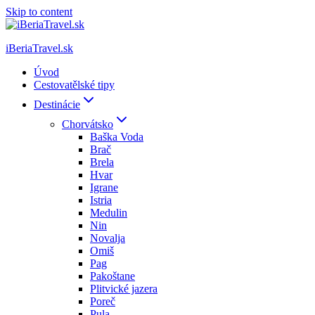
Skip to content
iBeriaTravel.sk
Úvod
Cestovatělské tipy
Destinácie
Chorvátsko
Baška Voda
Brač
Brela
Hvar
Igrane
Istria
Medulin
Nin
Novalja
Omiš
Pag
Pakoštane
Plitvické jazera
Poreč
Pula