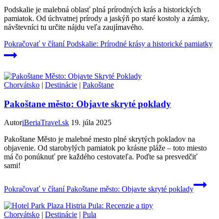
Podskalie je malebná oblasť plná prírodných krás a historických
pamiatok. Od úchvatnej prírody a jaskýň po staré kostoly a zámky,
návštevníci tu určite nájdu veľa zaujímavého.
Pokračovať v čítaní
Podskalie: Prírodné krásy a historické pamiatky
Chorvátsko
|
Destinácie
|
Pakoštane
Pakoštane město: Objavte skryté poklady
Autor
iBeriaTravel.sk
19. júla 2025
Pakoštane Město je malebné mesto plné skrytých pokladov na
objavenie. Od starobylých pamiatok po krásne pláže – toto miesto
má čo ponúknuť pre každého cestovateľa. Poďte sa presvedčiť
sami!
Pokračovať v čítaní
Pakoštane město: Objavte skryté poklady
Chorvátsko
|
Destinácie
|
Pula