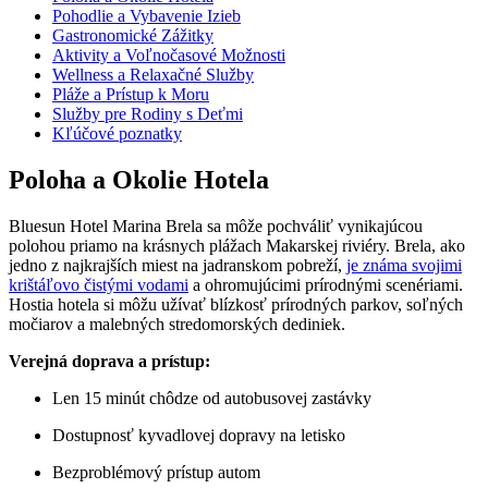
Pohodlie a Vybavenie Izieb
Gastronomické Zážitky
Aktivity a Voľnočasové Možnosti
Wellness a Relaxačné Služby
Pláže a Prístup k Moru
Služby pre Rodiny s Deťmi
Kľúčové poznatky
Poloha a Okolie Hotela
Bluesun Hotel Marina Brela sa môže pochváliť vynikajúcou
polohou priamo na krásnych plážach Makarskej riviéry. Brela, ako
jedno z najkrajších miest na jadranskom pobreží,
je známa svojimi
krištáľovo čistými vodami
a ohromujúcimi prírodnými scenériami.
Hostia hotela si môžu užívať blízkosť prírodných parkov, soľných
močiarov a malebných stredomorských dediniek.
Verejná doprava a prístup:
Len 15 minút chôdze od autobusovej zastávky
Dostupnosť kyvadlovej dopravy na letisko
Bezproblémový prístup autom