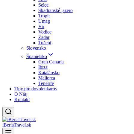
Selce
Skadranské jazero
Trogir
Umag
Vir
Vodice
Zadar
Tučepi
Slovensko
Španielsko
Gran Canaria
Ibiza
Katalánsko
Mallorca
Tenerife
Tipy pre dovolenkárov
O Nás
Kontakt
iBeriaTravel.sk