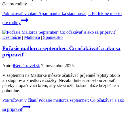
členov rodiny.
Pokračovať v čítaní
Apartmani arka stara novalja: Perfektné miesto
pre rodiny
Destinácie
|
Mallorca
|
Španielsko
Počasie mallorca september: Čo očakávať a ako sa
pripraviť
Autor
iBeriaTravel.sk
7. novembra 2025
V septembri na Mallorke môžete očakávať príjemné teploty okolo
25 stupňov a zriedkavé zrážky. Nezabudnite si so sebou zobrať
plavky a opaľovací krém, aby ste si užili krásne pláže bezpečne a
pohodlne.
Pokračovať v čítaní
Počasie mallorca september: Čo očakávať a ako
sa pripraviť