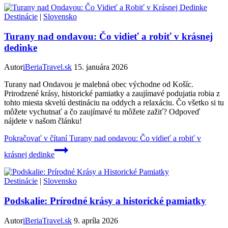
Destinácie
|
Slovensko
Turany nad ondavou: Čo vidieť a robiť v krásnej
dedinke
Autor
iBeriaTravel.sk
15. januára 2026
Turany nad Ondavou je malebná obec východne od Košíc.
Prirodzené krásy, historické pamiatky a zaujímavé podujatia robia z
tohto miesta skvelú destináciu na oddych a relaxáciu. Čo všetko si tu
môžete vychutnať a čo zaujímavé tu môžete zažiť? Odpoveď
nájdete v našom článku!
Pokračovať v čítaní
Turany nad ondavou: Čo vidieť a robiť v
krásnej dedinke
Destinácie
|
Slovensko
Podskalie: Prírodné krásy a historické pamiatky
Autor
iBeriaTravel.sk
9. apríla 2026