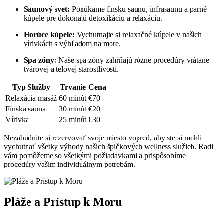
Saunový svet:
Ponúkame fínsku saunu, infrasaunu a parné
kúpele pre dokonalú detoxikáciu a relaxáciu.
Horúce kúpele:
Vychutnajte si relaxačné kúpele v našich
vírivkách s výhľadom na more.
Spa zóny:
Naše spa zóny zahŕňajú rôzne procedúry vrátane
tvárovej a telovej starostlivosti.
Typ Služby
Trvanie
Cena
Relaxácia masáž
60 minút
€70
Fínska sauna
30 minút
€20
Vírivka
25 minút
€30
Nezabudnite si rezervovať svoje miesto vopred, aby ste si mohli
vychutnať všetky výhody našich špičkových wellness služieb. Radi
vám pomôžeme so všetkými požiadavkami a prispôsobíme
procedúry vašim individuálnym potrebám.
Pláže a Prístup k Moru