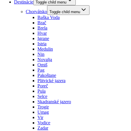
Destinácie
Toggle child menu
Chorvátsko
Toggle child menu
Baška Voda
Brač
Brela
Hvar
Igrane
Istria
Medulin
Nin
Novalja
Omiš
Pag
Pakoštane
Plitvické jazera
Poreč
Pula
Selce
Skadranské jazero
Trogir
Umag
Vir
Vodice
Zadar