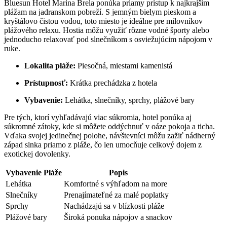
Bluesun Hotel Marina Brela ponúka priamy prístup k najkrajším
plážam na jadranskom pobreží. S jemným bielym pieskom a
kryštálovo čistou vodou, toto miesto je ideálne pre milovníkov
plážového relaxu. Hostia môžu využiť rôzne vodné športy alebo
jednoducho relaxovať pod slnečníkom s osviežujúcim nápojom v
ruke.
Lokalita pláže:
Piesočná, miestami kamenistá
Prístupnosť:
Krátka prechádzka z hotela
Vybavenie:
Lehátka, slnečníky, sprchy, plážové bary
Pre tých, ktorí vyhľadávajú viac súkromia, hotel ponúka aj
súkromné zátoky, kde si môžete oddýchnuť v oáze pokoja a ticha.
Vďaka svojej jedinečnej polohe, návštevníci môžu zažiť nádherný
západ slnka priamo z pláže, čo len umocňuje celkový dojem z
exotickej dovolenky.
Vybavenie Pláže
Popis
Lehátka
Komfortné s výhľadom na more
Slnečníky
Prenajímateľné za malé poplatky
Sprchy
Nachádzajú sa v blízkosti pláže
Plážové bary
Široká ponuka nápojov a snackov