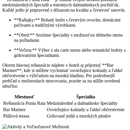
medzinárodných špecialít a miestnych dalmatínskych pochúťok.
Každé jedlo je pripravené s dôrazom na kvalitu a čerstvosť surovín.
**Raňajky:** Bohatý bufet s čerstvým ovocím, domácimi
pečivami a tradičnými výrobkami.
**Obed:** Sezónne špeciality s možnosťou diétneho menu
na požiadanie.
**Večera:** Výber z ala carte menu alebo tematické bufety s
grilovanými špecialitami.
Okrem hlavnej reštaurácie nájdete v hoteli aj príjemný **Bar
Mariner**, kde si môžete vychutnať osviežujúce koktaily a ľahké
občerstvenie s výhľadom na morskú hladinu. Pre podrobnejší
prehľad o možnostiach stravovania, pozrite sa na nižšie uvedenú
tabuľku:
Miestnosť
Špecialita
Reštaurácia Punta Rata
Medzinárodné a dalmatínske špeciality
Bar Mariner
Osviežujúce koktaily a ľahké občerstvenie
Plážová terasa
Grilované jedlá a morských plodov