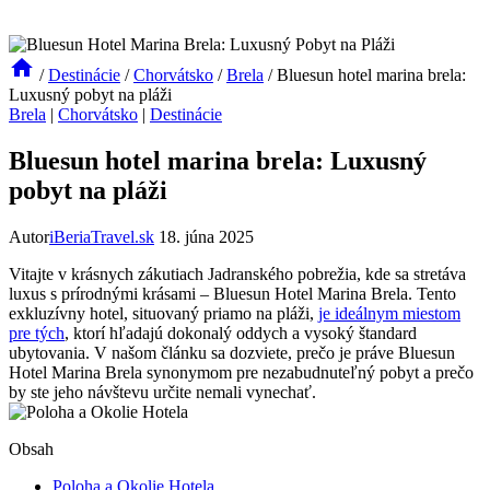
/
Destinácie
/
Chorvátsko
/
Brela
/
Bluesun hotel marina brela:
Luxusný pobyt na pláži
Brela
|
Chorvátsko
|
Destinácie
Bluesun hotel marina brela: Luxusný
pobyt na pláži
Autor
iBeriaTravel.sk
18. júna 2025
Vitajte v krásnych zákutiach Jadranského pobrežia, kde sa stretáva
luxus s prírodnými krásami – Bluesun Hotel Marina Brela. Tento
exkluzívny hotel, situovaný priamo na pláži,
je ideálnym miestom
pre tých
, ktorí hľadajú dokonalý oddych a vysoký štandard
ubytovania. V našom článku sa dozviete, prečo je práve Bluesun
Hotel Marina Brela synonymom pre nezabudnuteľný pobyt a prečo
by ste jeho návštevu určite nemali vynechať.
Obsah
Poloha a Okolie Hotela