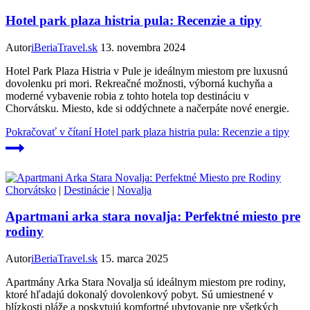
Hotel park plaza histria pula: Recenzie a tipy
Autor
iBeriaTravel.sk
13. novembra 2024
Hotel Park Plaza Histria v Pule je ideálnym miestom pre luxusnú
dovolenku pri mori. Rekreačné možnosti, výborná kuchyňa a
moderné vybavenie robia z tohto hotela top destináciu v
Chorvátsku. Miesto, kde si oddýchnete a načerpáte nové energie.
Pokračovať v čítaní
Hotel park plaza histria pula: Recenzie a tipy
Chorvátsko
|
Destinácie
|
Novalja
Apartmani arka stara novalja: Perfektné miesto pre
rodiny
Autor
iBeriaTravel.sk
15. marca 2025
Apartmány Arka Stara Novalja sú ideálnym miestom pre rodiny,
ktoré hľadajú dokonalý dovolenkový pobyt. Sú umiestnené v
blízkosti pláže a poskytujú komfortné ubytovanie pre všetkých