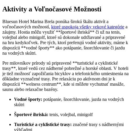
Aktivity a Voľnočasové Možnosti
Bluesun Hotel Marina Brela ponúka širokú škálu aktivít a
voľnočasových možností,
ktoré uspokoja všetky vekové kategórie
a
záujmy. Hostia môžu využiť **športové ihriská** či už na tenis,
volejbal alebo minigolf, ktoré sú dokonale udržiavané a pripravené
na hru kedykoľvek. Pre tých, ktorí preferujú vodné aktivity, máme k
dispozícii **vodné športy** ako potápanie, šnorchlovanie či jazdu
na vodných skútri.
Pre milovníkov prírody sú pripravené **turistické a cyklistické
trasy**, ktoré vedú cez nádherné pobrežné a horské oblasti. V hoteli
je tiež možnosť zapožičania bicyklov a telefonického umiestnenia na
dôkladne vyznačené trasy. Pre relaxáciu po aktívnom dni je k
dispozícii **welness centrum**, kde si môžete vychutnať masáže,
saunu alebo relaxačne bazény.
Vodné športy:
potápanie, šnorchlovanie, jazda na vodných
skútri
Športové ihriská:
tenis, volejbal, minigolf
Turistické a cyklistické trasy:
značené trasy s nádhernými
výhľadmi