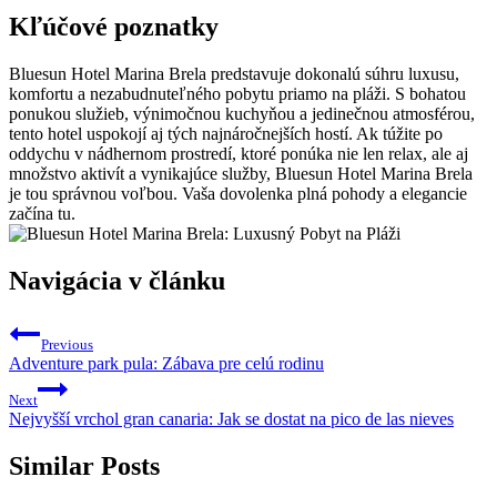
Kľúčové poznatky
Bluesun Hotel Marina Brela predstavuje dokonalú súhru luxusu,
komfortu a nezabudnuteľného pobytu priamo na pláži. S bohatou
ponukou služieb, výnimočnou kuchyňou a jedinečnou atmosférou,
tento hotel uspokojí aj tých najnáročnejších hostí. Ak túžite po
oddychu v nádhernom prostredí, ktoré ponúka nie len relax, ale aj
množstvo aktivít a vynikajúce služby, Bluesun Hotel Marina Brela
je tou správnou voľbou. Vaša dovolenka plná pohody a elegancie
začína tu.
Navigácia v článku
Previous
Adventure park pula: Zábava pre celú rodinu
Next
Nejvyšší vrchol gran canaria: Jak se dostat na pico de las nieves
Similar Posts