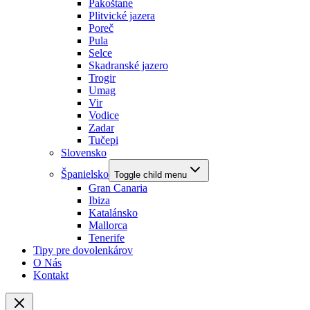
Pakoštane
Plitvické jazera
Poreč
Pula
Selce
Skadranské jazero
Trogir
Umag
Vir
Vodice
Zadar
Tučepi
Slovensko
Španielsko
Toggle child menu
Gran Canaria
Ibiza
Katalánsko
Mallorca
Tenerife
Tipy pre dovolenkárov
O Nás
Kontakt