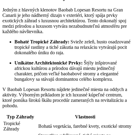
Jedným z hlavných klenotov Baobab Lopesan Resortu na Gran
Canarii je jeho nádherný dizajn v exteriéri, ktorý spája prvky
exotických záhrad s luxusnou architektúrou. Tento dokonalý spoj
medzi prírodou a luxusom vytvára nezabudnuteľnú atmosféru pre
každého návštevníka.
Bohaté Tropické Záhrady:
Svieže zeleň, husto osadzované
tropické rastliny a tiché zákutia na relaxáciu vytvárajú pocit
dokonalého úniku do raja.
Unikátne Architektonické Prvky:
Štýly inšpirované
africkou kultúrou a prírodou dávajú miestu jedinečný
charakter, pričom veľké baobabové stromy a elegantné
bungalovy sa stávajú dominantou celého komplexu.
V Baobab Lopesan Resortu nájdete jedinečné miesta na oddych a
aktivity. Výborným príkladom je ich luxusné kúpeľné centrum,
ktoré ponúka širokú škálu procedúr zameraných na revitalizáciu a
pohodu.
Typ Záhrady
Vlastnosti
Tropické
Bohatá vegetácia, farebné kvety, exotické stromy
Záhrady