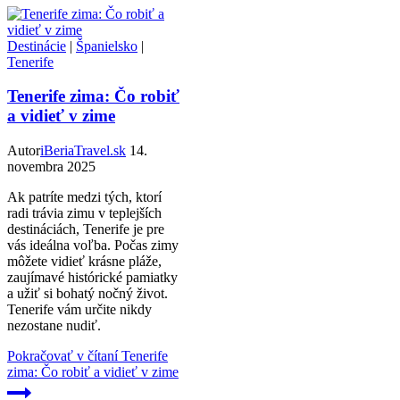
Destinácie
|
Španielsko
|
Tenerife
Tenerife zima: Čo robiť
a vidieť v zime
Autor
iBeriaTravel.sk
14.
novembra 2025
Ak patríte medzi tých, ktorí
radi trávia zimu v teplejších
destináciách, Tenerife je pre
vás ideálna voľba. Počas zimy
môžete vidieť krásne pláže,
zaujímavé histórické pamiatky
a užiť si bohatý nočný život.
Tenerife vám určite nikdy
nezostane nudiť.
Pokračovať v čítaní
Tenerife
zima: Čo robiť a vidieť v zime