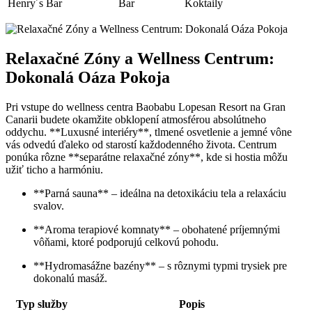
Henry´s Bar
Bar
Koktaily
Relaxačné Zóny a Wellness Centrum:
Dokonalá Oáza Pokoja
Pri vstupe do wellness centra Baobabu Lopesan Resort na Gran
Canarii budete okamžite obklopení atmosférou absolútneho
oddychu. **Luxusné interiéry**, tlmené osvetlenie a jemné vône
vás odvedú ďaleko od starostí každodenného života. Centrum
ponúka rôzne **separátne relaxačné zóny**, kde si hostia môžu
užiť ticho a harmóniu.
**Parná sauna** – ideálna na detoxikáciu tela a relaxáciu
svalov.
**Aroma terapiové komnaty** – obohatené príjemnými
vôňami, ktoré podporujú celkovú pohodu.
**Hydromasážne bazény** – s rôznymi typmi trysiek pre
dokonalú masáž.
Typ služby
Popis