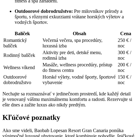
fitness a spa zariadení.
Outdoorové dobrodružstvo:
Pre milovníkov prírody a
športu, s rôznymi exkurziami vrátane horských výletov a
vodných športov.
Balíček
Obsah
Cena
Romantický
Večerná večera, spa procedúry,
250 € /
balíček
luxusná izba
noc
Aktivity pre deti, detské menu,
300 € /
Rodinný balíček
rodinná izba
noc
Masáže, wellness procedúry, prístup
200 € /
Wellness víkend
do fitness centra
noc
Outdoorové
Horské výlety, vodné športy, športové
150 € /
dobrodružstvo
vybavenie
noc
Nechajte sa rozmaznávať v jedinečnom prostredí, kde každý detail
je venovaný vášmu maximálnemu komfortu a radosti. Rezervujte si
ešte dnes a zažite luxus ako nikdy predtým.
Kľúčové poznatky
Ako sme videli, Baobab Lopesan Resort Gran Canaria ponúka
výnimočné luxusné ubytovanie, ktoré kombinuje pohodlie, špičkové