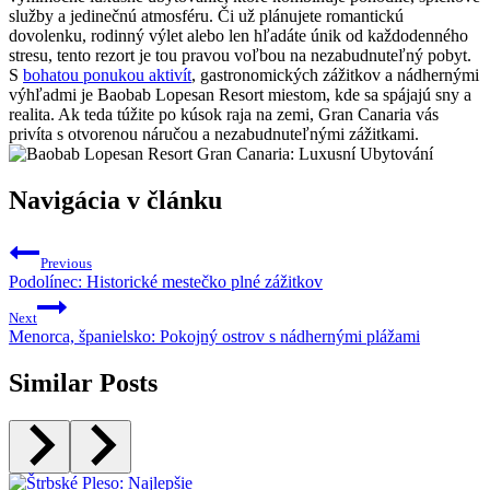
služby a jedinečnú atmosféru. Či už plánujete romantickú
dovolenku, rodinný výlet alebo len hľadáte únik od každodenného
stresu, tento rezort je tou pravou voľbou na nezabudnuteľný pobyt.
S
bohatou ponukou aktivít
, gastronomických zážitkov a nádhernými
výhľadmi je Baobab Lopesan Resort miestom, kde sa spájajú sny a
realita. Ak teda túžite po kúsok raja na zemi, Gran Canaria vás
privíta s otvorenou náručou a nezabudnuteľnými zážitkami.
Navigácia v článku
Previous
Podolínec: Historické mestečko plné zážitkov
Next
Menorca, španielsko: Pokojný ostrov s nádhernými plážami
Similar Posts