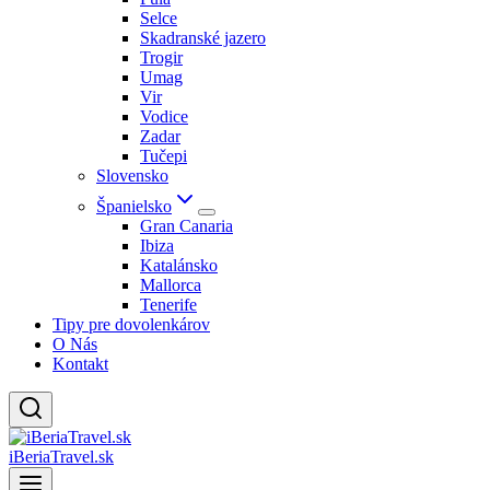
Selce
Skadranské jazero
Trogir
Umag
Vir
Vodice
Zadar
Tučepi
Slovensko
Španielsko
Gran Canaria
Ibiza
Katalánsko
Mallorca
Tenerife
Tipy pre dovolenkárov
O Nás
Kontakt
iBeriaTravel.sk