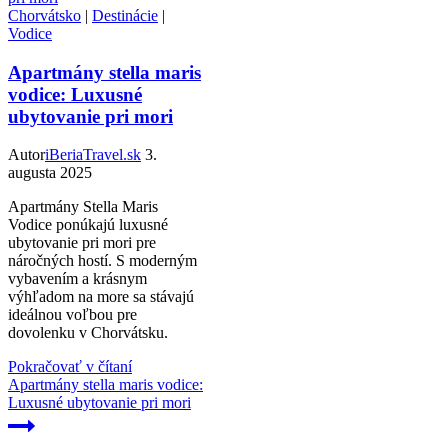
Chorvátsko
|
Destinácie
|
Vodice
Apartmány stella maris
vodice: Luxusné
ubytovanie pri mori
Autor
iBeriaTravel.sk
3.
augusta 2025
Apartmány Stella Maris
Vodice ponúkajú luxusné
ubytovanie pri mori pre
náročných hostí. S moderným
vybavením a krásnym
výhľadom na more sa stávajú
ideálnou voľbou pre
dovolenku v Chorvátsku.
Pokračovať v čítaní
Apartmány stella maris vodice:
Luxusné ubytovanie pri mori