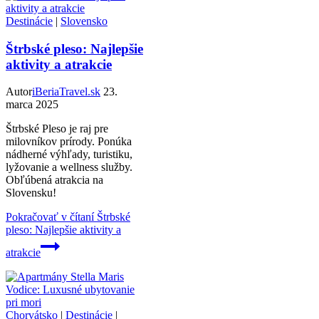
Destinácie
|
Slovensko
Štrbské pleso: Najlepšie
aktivity a atrakcie
Autor
iBeriaTravel.sk
23.
marca 2025
Štrbské Pleso je raj pre
milovníkov prírody. Ponúka
nádherné výhľady, turistiku,
lyžovanie a wellness služby.
Obľúbená atrakcia na
Slovensku!
Pokračovať v čítaní
Štrbské
pleso: Najlepšie aktivity a
atrakcie
Chorvátsko
|
Destinácie
|