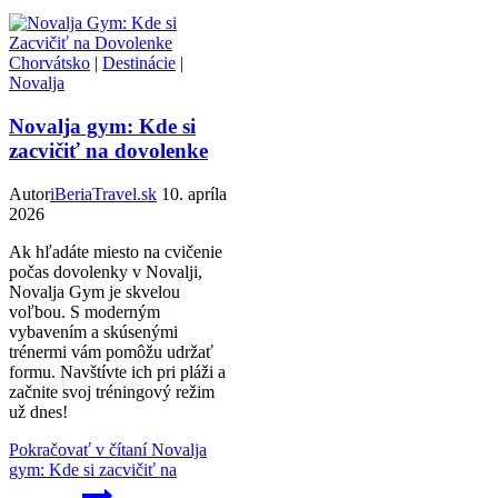
Chorvátsko
|
Destinácie
|
Novalja
Novalja gym: Kde si
zacvičiť na dovolenke
Autor
iBeriaTravel.sk
10. apríla
2026
Ak hľadáte miesto na cvičenie
počas dovolenky v Novalji,
Novalja Gym je skvelou
voľbou. S moderným
vybavením a skúsenými
trénermi vám pomôžu udržať
formu. Navštívte ich pri pláži a
začnite svoj tréningový režim
už dnes!
Pokračovať v čítaní
Novalja
gym: Kde si zacvičiť na