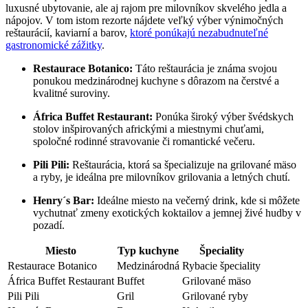
luxusné ubytovanie, ale aj rajom pre milovníkov skvelého jedla a
nápojov. V tom istom rezorte nájdete veľký výber výnimočných
reštaurácií, kaviarní a barov,
ktoré ponúkajú nezabudnuteľné
gastronomické zážitky
.
Restaurace Botanico:
Táto reštaurácia je známa svojou
ponukou medzinárodnej kuchyne s dôrazom na čerstvé a
kvalitné suroviny.
África Buffet Restaurant:
Ponúka široký výber švédskych
stolov inšpirovaných africkými a miestnymi chuťami,
spoločné rodinné stravovanie či romantické večeru.
Pili Pili:
Reštaurácia, ktorá sa špecializuje na grilované mäso
a ryby, je ideálna pre milovníkov grilovania a letných chutí.
Henry´s Bar:
Ideálne miesto na večerný drink, kde si môžete
vychutnať zmeny exotických koktailov a jemnej živé hudby v
pozadí.
Miesto
Typ kuchyne
Špeciality
Restaurace Botanico
Medzinárodná
Rybacie špeciality
África Buffet Restaurant
Buffet
Grilované mäso
Pili Pili
Gril
Grilované ryby