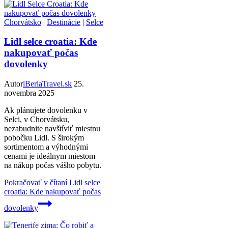
Chorvátsko
|
Destinácie
|
Selce
Lidl selce croatia: Kde
nakupovať počas
dovolenky
Autor
iBeriaTravel.sk
25.
novembra 2025
Ak plánujete dovolenku v
Selci, v Chorvátsku,
nezabudnite navštíviť miestnu
pobočku Lidl. S širokým
sortimentom a výhodnými
cenami je ideálnym miestom
na nákup počas vášho pobytu.
Pokračovať v čítaní
Lidl selce
croatia: Kde nakupovať počas
dovolenky