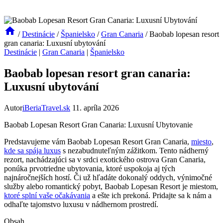
/
Destinácie
/
Španielsko
/
Gran Canaria
/
Baobab lopesan resort
gran canaria: Luxusní ubytování
Destinácie
|
Gran Canaria
|
Španielsko
Baobab lopesan resort gran canaria:
Luxusní ubytování
Autor
iBeriaTravel.sk
11. apríla 2026
Baobab Lopesan Resort Gran Canaria: Luxusní Ubytovanie
Predstavujeme vám Baobab Lopesan Resort Gran Canaria,
miesto
,
kde sa spája luxus
s nezabudnuteľným zážitkom. Tento nádherný
rezort, nachádzajúci sa v srdci exotického ostrova Gran Canaria,
ponúka prvotriedne ubytovania, ktoré uspokoja aj tých
najnáročnejších hostí. Či už hľadáte dokonalý oddych, výnimočné
služby alebo romantický pobyt, Baobab Lopesan Resort je miestom,
ktoré splní vaše očakávania
a ešte ich prekoná. Pridajte sa k nám a
odhaľte tajomstvo luxusu v nádhernom prostredí.
Obsah