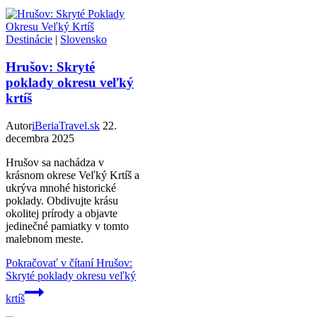
Destinácie
|
Slovensko
Hrušov: Skryté
poklady okresu veľký
krtíš
Autor
iBeriaTravel.sk
22.
decembra 2025
Hrušov sa nachádza v
krásnom okrese Veľký Krtíš a
ukrýva mnohé historické
poklady. Obdivujte krásu
okolitej prírody a objavte
jedinečné pamiatky v tomto
malebnom meste.
Pokračovať v čítaní
Hrušov:
Skryté poklady okresu veľký
krtíš