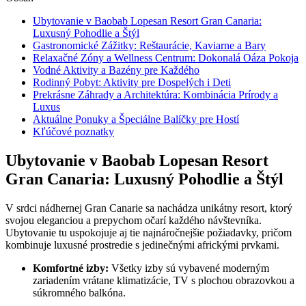
Ubytovanie v Baobab Lopesan Resort Gran Canaria:
Luxusný Pohodlie a Štýl
Gastronomické Zážitky: Reštaurácie, Kaviarne a Bary
Relaxačné Zóny a Wellness Centrum: Dokonalá Oáza Pokoja
Vodné Aktivity a Bazény pre Každého
Rodinný Pobyt: Aktivity pre Dospelých i Deti
Prekrásne Záhrady a Architektúra: Kombinácia Prírody a
Luxus
Aktuálne Ponuky a Špeciálne Balíčky pre Hostí
Kľúčové poznatky
Ubytovanie v Baobab Lopesan Resort
Gran Canaria: Luxusný Pohodlie a Štýl
V srdci nádhernej Gran Canarie sa nachádza unikátny resort, ktorý
svojou eleganciou a prepychom očarí každého návštevníka.
Ubytovanie tu uspokojuje aj tie najnáročnejšie požiadavky, pričom
kombinuje luxusné prostredie s jedinečnými africkými prvkami.
Komfortné izby:
Všetky izby sú vybavené moderným
zariadením vrátane klimatizácie, TV s plochou obrazovkou a
súkromného balkóna.