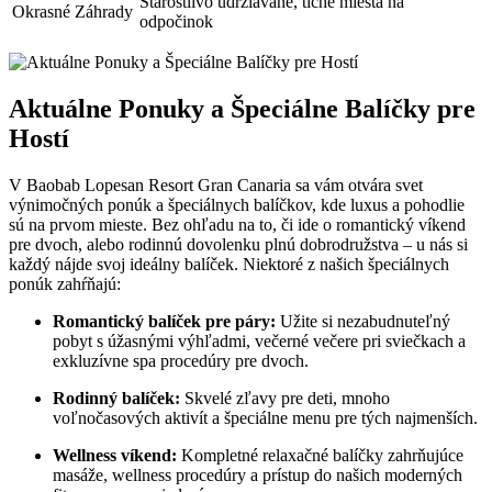
Starostlivo udržiavané, tiché miesta na
Okrasné Záhrady
odpočinok
Aktuálne Ponuky a Špeciálne Balíčky pre
Hostí
V Baobab Lopesan Resort Gran Canaria sa vám otvára svet
výnimočných ponúk a špeciálnych balíčkov, kde luxus a pohodlie
sú na prvom mieste. Bez ohľadu na to, či ide o romantický víkend
pre dvoch, alebo rodinnú dovolenku plnú dobrodružstva – u nás si
každý nájde svoj ideálny balíček. Niektoré z našich špeciálnych
ponúk zahŕňajú:
Romantický balíček pre páry:
Užite si nezabudnuteľný
pobyt s úžasnými výhľadmi, večerné večere pri sviečkach a
exkluzívne spa procedúry pre dvoch.
Rodinný balíček:
Skvelé zľavy pre deti, mnoho
voľnočasových aktivít a špeciálne menu pre tých najmenších.
Wellness víkend:
Kompletné relaxačné balíčky zahrňujúce
masáže, wellness procedúry a prístup do našich moderných