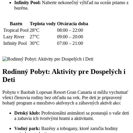
Infinity Pool:
Naberte nekonečný výhľad na oceán priamo z
bazéna.
Bazén
Teplota vody
Otváracia doba
Tropical Pool
28°C
08:00 – 22:00
Lazy River
27°C
09:00 – 20:00
Infinity Pool
30°C
07:00 – 21:00
Rodinný Pobyt: Aktivity pre Dospelých i
Deti
Pobytu v Baobab Lopesan Resort Gran Canaria si môžu vychutnať
všetci členovia rodiny bez ohľadu na vek. Pre deti je pripravený
bohatý program a množstvo aktívnych a zábavných aktivít ako:
Detský klub:
Profesionálni animátori sa postarajú o vaše deti
a zabavia ich tvorivými hrami a aktivitami.
Vodný park:
Bazény a tobogany, ktoré zaručia hodiny