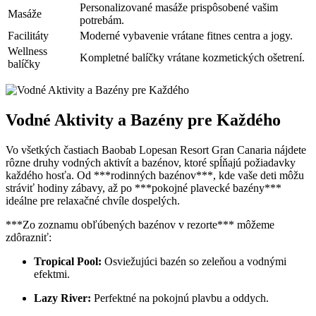
Personalizované masáže prispôsobené vašim
Masáže
potrebám.
Facilitáty
Moderné vybavenie vrátane fitnes centra a jogy.
Wellness
Kompletné balíčky vrátane kozmetických ošetrení.
balíčky
Vodné Aktivity a Bazény pre Každého
Vo všetkých častiach Baobab Lopesan Resort Gran Canaria nájdete
rôzne druhy vodných aktivít a bazénov, ktoré spĺňajú požiadavky
každého hosťa. Od ***rodinných bazénov***, kde vaše deti môžu
stráviť hodiny zábavy, až po ***pokojné plavecké bazény***
ideálne pre relaxačné chvíle dospelých.
***Zo zoznamu obľúbených bazénov v rezorte*** môžeme
zdôrazniť:
Tropical Pool:
Osviežujúci bazén so zeleňou a vodnými
efektmi.
Lazy River:
Perfektné na pokojnú plavbu a oddych.