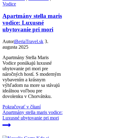
Vodice
Apartmány stella maris
vodice: Luxusné
ubytovanie pri mori
Autor
iBeriaTravel.sk
3.
augusta 2025
Apartmány Stella Maris
Vodice ponúkajú luxusné
ubytovanie pri mori pre
náročných hostí. S moderným
vybavením a krásnym
výhľadom na more sa stávajú
ideálnou voľbou pre
dovolenku v Chorvátsku.
Pokračovať v čítaní
Apartmány stella maris vodice:
Luxusné ubytovanie pri mori