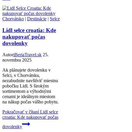
Chorvátsko
|
Destinácie
|
Selce
Lidl selce croatia: Kde
nakupovať počas
dovolenky
Autor
iBeriaTravel.sk
25.
novembra 2025
Ak plánujete dovolenku v
Selci, v Chorvátsku,
nezabudnite navštíviť miestnu
pobočku Lidl. S širokým
sortimentom a výhodnými
cenami je ideálnym miestom
na nákup počas vášho pobytu.
Pokračovať v čítaní
Lidl selce
croatia: Kde nakupovať počas
dovolenky