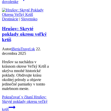
dovolenke
Destinácie
|
Slovensko
Hrušov: Skryté
poklady okresu veľký
krtíš
Autor
iBeriaTravel.sk
22.
decembra 2025
Hrušov sa nachádza v
krásnom okrese Veľký Krtíš a
ukrýva mnohé historické
poklady. Obdivujte krásu
okolitej prírody a objavte
jedinečné pamiatky v tomto
malebnom meste.
Pokračovať v čítaní
Hrušov:
Skryté poklady okresu veľký
krtíš