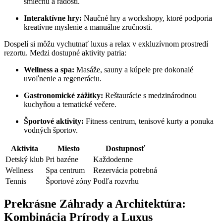
smiechu a radosti.
Interaktívne hry:
Naučné hry a workshopy, ktoré podporia
kreatívne myslenie a manuálne zručnosti.
Dospelí si môžu vychutnať luxus a relax v exkluzívnom prostredí
rezortu. Medzi dostupné aktivity patria:
Wellness a spa:
Masáže, sauny a kúpele pre dokonalé
uvoľnenie a regeneráciu.
Gastronomické zážitky:
Reštaurácie s medzinárodnou
kuchyňou a tematické večere.
Športové aktivity:
Fitness centrum, tenisové kurty a ponuka
vodných športov.
Aktivita
Miesto
Dostupnosť
Detský klub
Pri bazéne
Každodenne
Wellness
Spa centrum
Rezervácia potrebná
Tennis
Športové zóny
Podľa rozvrhu
Prekrásne Záhrady a Architektúra:
Kombinácia Prírody a Luxus