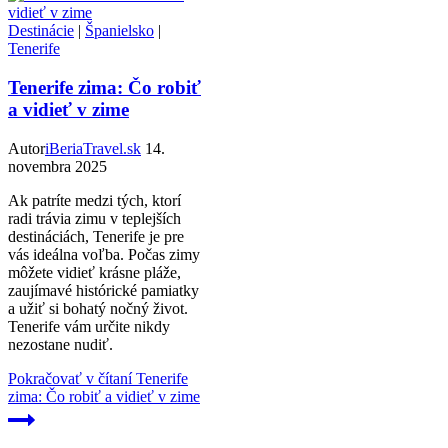
Destinácie
|
Španielsko
|
Tenerife
Tenerife zima: Čo robiť
a vidieť v zime
Autor
iBeriaTravel.sk
14.
novembra 2025
Ak patríte medzi tých, ktorí
radi trávia zimu v teplejších
destináciách, Tenerife je pre
vás ideálna voľba. Počas zimy
môžete vidieť krásne pláže,
zaujímavé histórické pamiatky
a užiť si bohatý nočný život.
Tenerife vám určite nikdy
nezostane nudiť.
Pokračovať v čítaní
Tenerife
zima: Čo robiť a vidieť v zime