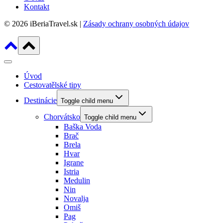
Kontakt
© 2026 iBeriaTravel.sk |
Zásady ochrany osobných údajov
Úvod
Cestovatělské tipy
Destinácie
Toggle child menu
Chorvátsko
Toggle child menu
Baška Voda
Brač
Brela
Hvar
Igrane
Istria
Medulin
Nin
Novalja
Omiš
Pag