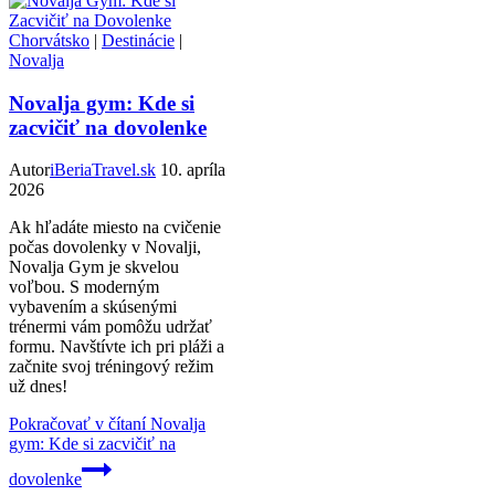
Chorvátsko
|
Destinácie
|
Novalja
Novalja gym: Kde si
zacvičiť na dovolenke
Autor
iBeriaTravel.sk
10. apríla
2026
Ak hľadáte miesto na cvičenie
počas dovolenky v Novalji,
Novalja Gym je skvelou
voľbou. S moderným
vybavením a skúsenými
trénermi vám pomôžu udržať
formu. Navštívte ich pri pláži a
začnite svoj tréningový režim
už dnes!
Pokračovať v čítaní
Novalja
gym: Kde si zacvičiť na
dovolenke