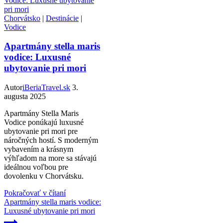
Chorvátsko
|
Destinácie
|
Vodice
Apartmány stella maris
vodice: Luxusné
ubytovanie pri mori
Autor
iBeriaTravel.sk
3.
augusta 2025
Apartmány Stella Maris
Vodice ponúkajú luxusné
ubytovanie pri mori pre
náročných hostí. S moderným
vybavením a krásnym
výhľadom na more sa stávajú
ideálnou voľbou pre
dovolenku v Chorvátsku.
Pokračovať v čítaní
Apartmány stella maris vodice:
Luxusné ubytovanie pri mori