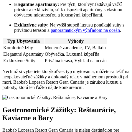
Elegantné apartmány:
Pre tých, ktorí vyhľadávajú väčší
priestor a exkluzivitu, sú k dispozícii apartmány s vlastnou
obývacou miestnosťou a luxusnými kúpeľňami.
Exkluzívne suity:
Najvyšší stupeň luxusu ponúkajú suity s
privátnou terasou a
panoramatickým výhľadom na oceán
.
Typ Ubytovania
Výhody
Komfortné Izby
Moderné zariadenie, TV, Balkón
Elegantné Apartmány
Obývačka, Luxusná kúpeľňa
Exkluzívne Suity
Privátna terasa, Výhľad na oceán
Nech už si vyberiete ktorýkoľvek typ ubytovania, môžete sa tešiť na
neopakovateľné zážitky a dokonalý relax v nádhernom prostredí pri
mori. Baobab Lopesan Resort Gran Canaria je zárukou luxusu a
pohody, ktorá len ťažko nájde konkurenciu.
Gastronomické Zážitky: Reštaurácie,
Kaviarne a Bary
Baobab Lopesan Resort Gran Canaria je nielen destináciou pre