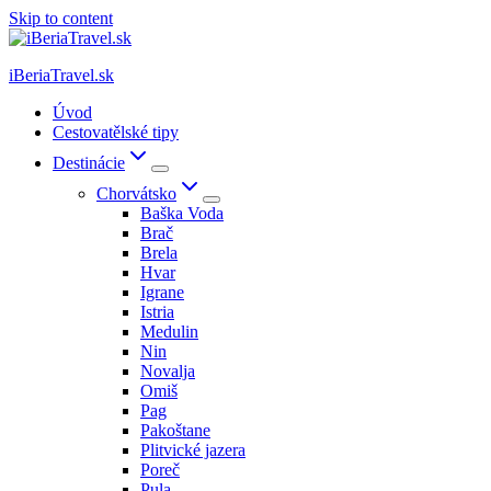
Skip to content
iBeriaTravel.sk
Úvod
Cestovatělské tipy
Destinácie
Chorvátsko
Baška Voda
Brač
Brela
Hvar
Igrane
Istria
Medulin
Nin
Novalja
Omiš
Pag
Pakoštane
Plitvické jazera
Poreč
Pula