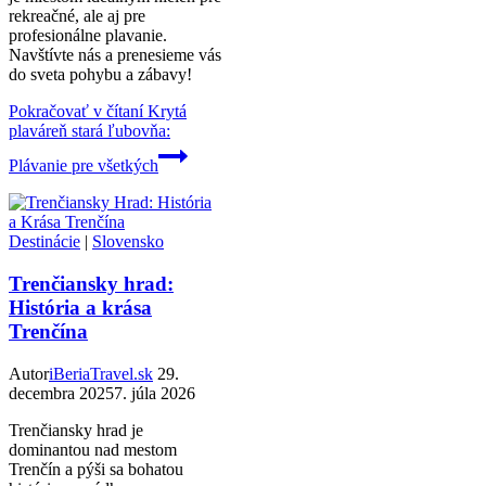
rekreačné, ale aj pre
profesionálne plavanie.
Navštívte nás a prenesieme vás
do sveta pohybu a zábavy!
Pokračovať v čítaní
Krytá
plaváreň stará ľubovňa:
Plávanie pre všetkých
Destinácie
|
Slovensko
Trenčiansky hrad:
História a krása
Trenčína
Autor
iBeriaTravel.sk
29.
decembra 2025
7. júla 2026
Trenčiansky hrad je
dominantou nad mestom
Trenčín a pýši sa bohatou