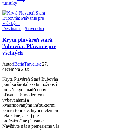
turistiky
Destinácie
|
Slovensko
Krytá plaváreň stará
ľubovňa: Plávanie pre
všetkých
Autor
iBeriaTravel.sk
27.
decembra 2025
Krytá Plaváreň Stará Ľubovňa
ponúka širokú škálu možností
pre všetkých nadšencov
plávania. S modernými
vybaveniami a
kvalifikovanými inštruktormi
je miestom ideálnym nielen pre
rekreačné, ale aj pre
profesionálne plavanie.
Navštívte nás a prenesieme vás