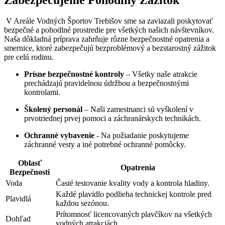
‍ V‌ Areále Vodných Športov Trebišov sme ​sa zaviazali poskytovať
bezpečné ⁣a pohodlné⁤ prostredie ‌pre ⁢všetkých‌ našich​ návštevníkov.⁤
Naša dôkladná ⁤príprava zahrňuje rôzne bezpečnostné opatrenia ‍a
smernice, ktoré zabezpečujú bezproblémový a bezstarostný zážitok
pre celú rodinu.
Prísne bezpečnostné kontroly
– Všetky naše atrakcie
prechádzajú pravidelnou údržbou a bezpečnostnými
kontrolami.
Školený personál
– Naši zamestnanci sú ⁢vyškolení v
⁤prvotriednej prvej pomoci⁢ a záchranárskych technikách.
Ochranné vybavenie
‍- Na požiadanie poskytujeme
záchranné vesty a iné potrebné ⁤ochranné pomôcky.
Oblasť
Opatrenia
Bezpečnosti
Voda
Časté testovanie kvality⁢ vody a ‍kontrola​ hladiny.
Každé plavidlo podlieha technickej kontrole pred
Plavidlá
‍každou sezónou.
Prítomnosť licencovaných​ plavčíkov na ⁤všetkých
Dohľad
vodných ⁣atrakciách.