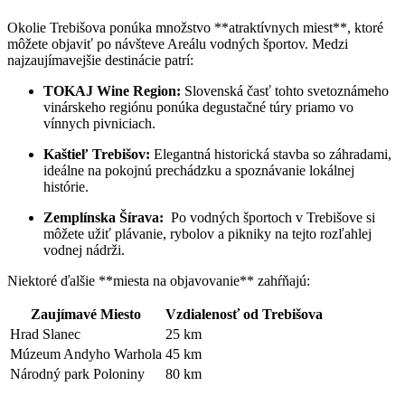
Okolie Trebišova ponúka množstvo **atraktívnych miest**, ktoré⁢
môžete objaviť po návšteve Areálu ⁣vodných športov. Medzi
najzaujímavejšie ⁤destinácie patrí:
TOKAJ Wine Region:
Slovenská časť tohto svetoznámeho⁤
vinárskeho regiónu ponúka degustačné ​túry‍ priamo vo
vínnych ⁢pivniciach.
Kaštieľ Trebišov:
Elegantná historická​ stavba so záhradami,
ideálne ⁤na pokojnú prechádzku a​ spoznávanie lokálnej
histórie.
Zemplínska Šírava:
⁤ Po vodných‌ športoch v Trebišove si
môžete užiť plávanie, ⁤rybolov a ​pikniky na tejto⁣ rozľahlej‍
vodnej nádrži.
Niektoré ďalšie **miesta na​ objavovanie** zahŕňajú:
Zaujímavé Miesto
Vzdialenosť od Trebišova
Hrad Slanec
25 km
Múzeum Andyho⁣ Warhola
45 km
Národný park Poloniny
80 km