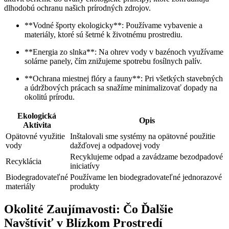
dlhodobú ochranu našich ​prírodných‍ zdrojov.
**Vodné športy ekologicky**: Používame vybavenie a
materiály, ktoré sú šetrné k životnému prostrediu.
**Energia zo slnka**: Na ‌ohrev vody​ v​ bazénoch využívame
solárne⁣ panely, čím znižujeme spotrebu fosílnych palív.
**Ochrana miestnej flóry⁣ a ‍fauny**: Pri všetkých stavebných
a údržbových prácach sa snažíme minimalizovať dopady na
okolitú ‌prírodu.
Ekologická
Opis
Aktivita
Opätovné využitie
Inštalovali sme systémy na opätovné použitie
vody
dažďovej a ‌odpadovej vody
Recyklujeme odpad a zavádzame bezodpadové
Recyklácia
iniciatívy
Biodegradovateľné
Používame len biodegradovateľné jednorazové
‌materiály
produkty
Okolité Zaujímavosti: Čo Ďalšie
Navštíviť v ‌Blízkom Prostredí