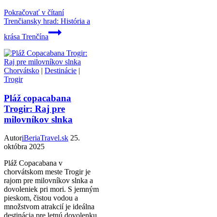
Pokračovať v čítaní
Trenčiansky hrad: História a
krása Trenčína
Chorvátsko
|
Destinácie
|
Trogir
Pláž copacabana
Trogir: Raj pre
milovníkov slnka
Autor
iBeriaTravel.sk
25.
októbra 2025
Pláž Copacabana v
chorvátskom meste Trogir je
rajom pre milovníkov slnka a
dovoleniek pri mori. S jemným
pieskom, čistou vodou a
množstvom atrakcií je ideálna
destinácia pre letnú dovolenku.