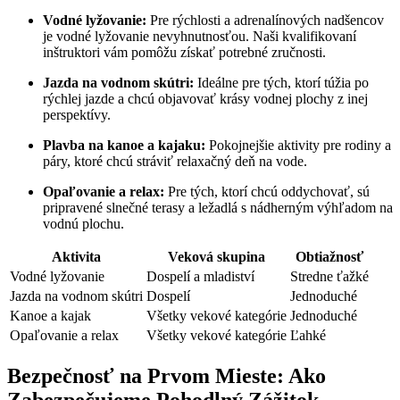
Vodné lyžovanie:
Pre rýchlosti a adrenalínových nadšencov
je vodné lyžovanie ‍nevyhnutnosťou. Naši kvalifikovaní
inštruktori vám ⁣pomôžu získať potrebné ⁤zručnosti.
Jazda na​ vodnom⁢ skútri:
Ideálne pre tých, ktorí túžia po
rýchlej jazde a chcú objavovať krásy ⁣vodnej plochy z‌ inej​
perspektívy.
Plavba ⁢na kanoe a kajaku:
Pokojnejšie aktivity pre rodiny a
páry, ktoré ‌chcú stráviť relaxačný ​deň na vode.
Opaľovanie ‍a relax:
Pre tých, ktorí ​chcú oddychovať, sú
pripravené slnečné​ terasy a ležadlá s nádherným výhľadom na
vodnú plochu.
Aktivita
Veková skupina
Obtiažnosť
Vodné⁣ lyžovanie
Dospelí a mladiství
Stredne ťažké
Jazda na vodnom skútri
Dospelí
Jednoduché
Kanoe a⁤ kajak
Všetky vekové kategórie
Jednoduché
Opaľovanie a relax
Všetky vekové kategórie
Ľahké
Bezpečnosť na Prvom⁣ Mieste: Ako
Zabezpečujeme Pohodlný Zážitok