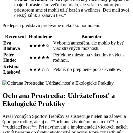
majú. Počasie nám veľmi neprialo, ale vďaka vnútorným
priestorom ​sme si mohli užiť bazén a wellness. Deti mali svoj
detský kútik a zábavu tiež.“
Pre lepšiu​ predstavu pridávame niekoľko hodnotení:
Recenzent
Hodnotenie
Komentár
Eva ​
Výborná atmosféra, ⁤ale mohlo by byť⁤
★★★★☆
Blahová
viac stravných ⁢možností.
Peter
Perfektné miesto na víkendový​ výlet ⁢s
★★★★★
Hudec
rodinou.
Kristína‍
★★★☆☆
Pekné, no preplnené počas sviatkov.
Lásková
Ochrana Prostredia: ‌Udržateľnosť a
Ekologické Praktiky
Areál Vodných Športov Trebišov sa sústreďuje nielen na zábavu a
šport‍ pre rodiny, ale aj na ⁢**ochranu životného prostredia** a
**udržateľnosť**. Pri navrhovaní ⁤a implementácii všetkých našich
‍aktivít berieme do úvahy ​ekologické princípy, ktoré zohľadňujú