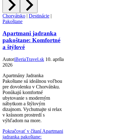
Chorvátsko
|
Destinácie
|
Pakoštane
Apartmani jadranka
pakoštane: Komfortné
a štýlové
Autor
iBeriaTravel.sk
10. apríla
2026
Apartmány Jadranka
Pakoštane sú ideálnou voľbou
pre dovolenku v Chorvátsku.
Ponúkajú komfortné
ubytovanie s moderným
nábytkom a štýlovým
dizajnom. Vychutnajte si relax
v krásnom prostredí s
výhľadom na more.
Pokračovať v čítaní
Apartmani
jadranka pakoštane: