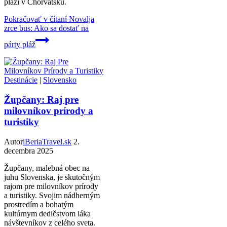
pláží v Chorvátsku.
Pokračovať v čítaní
Novalja
zrce bus: Ako sa dostať na
párty pláž
Destinácie
|
Slovensko
Župčany: Raj pre
milovníkov prírody a
turistiky
Autor
iBeriaTravel.sk
2.
decembra 2025
Župčany, malebná obec na
juhu Slovenska, je skutočným
rajom pre milovníkov prírody
a turistiky. Svojim nádherným
prostredím a bohatým
kultúrnym dedičstvom láka
návštevníkov z celého sveta.