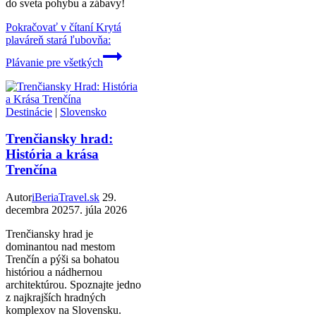
do sveta pohybu a zábavy!
Pokračovať v čítaní
Krytá
plaváreň stará ľubovňa:
Plávanie pre všetkých
Destinácie
|
Slovensko
Trenčiansky hrad:
História a krása
Trenčína
Autor
iBeriaTravel.sk
29.
decembra 2025
7. júla 2026
Trenčiansky hrad je
dominantou nad mestom
Trenčín a pýši sa bohatou
históriou a nádhernou
architektúrou. Spoznajte jedno
z najkrajších hradných
komplexov na Slovensku.