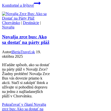
Komfortné a štýlové
Chorvátsko
|
Destinácie
|
Novalja
Novalja zrce bus: Ako
sa dostať na párty pláž
Autor
iBeriaTravel.sk
19.
októbra 2025
Hľadáte spôsob, ako sa dostať
na párty pláž v Novalji Zrce?
Žiadny problém! Novalja Zrce
Bus vás dovezie priamo k
akcii. Stačí si zakúpiť lístok a
užívajte si pohodlnú dopravu
na jednu z najžiadanejších
pláží v Chorvátsku.
Pokračovať v čítaní
Novalja
zrce bus: Ako sa dostať na