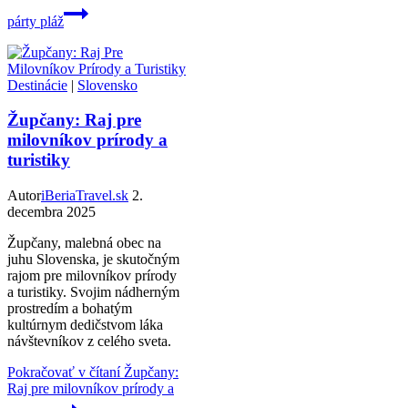
párty pláž
Destinácie
|
Slovensko
Župčany: Raj pre
milovníkov prírody a
turistiky
Autor
iBeriaTravel.sk
2.
decembra 2025
Župčany, malebná obec na
juhu Slovenska, je skutočným
rajom pre milovníkov prírody
a turistiky. Svojim nádherným
prostredím a bohatým
kultúrnym dedičstvom láka
návštevníkov z celého sveta.
Pokračovať v čítaní
Župčany:
Raj pre milovníkov prírody a