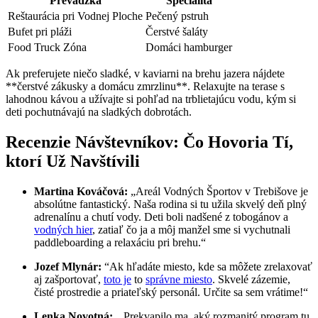
Prevádzka
Špecialita
Reštaurácia​ pri ​Vodnej Ploche
Pečený pstruh
Bufet ⁤pri pláži
Čerstvé šaláty
Food ‌Truck ​Zóna
Domáci ⁤hamburger
⁢Ak preferujete niečo sladké, v kaviarni na brehu jazera nájdete
**čerstvé zákusky a domácu zmrzlinu**. Relaxujte na terase s​
lahodnou kávou a užívajte si pohľad‌ na trblietajúcu vodu, kým‍ si
deti pochutnávajú na sladkých ‌dobrotách.
Recenzie Návštevníkov: Čo Hovoria ⁢Tí,
ktorí Už Navštívili
Martina Kováčová:
„Areál Vodných Športov v Trebišove je
absolútne​ fantastický. Naša‍ rodina si tu užila skvelý deň plný
adrenalínu ​a chutí ⁢vody. Deti boli nadšené z tobogánov a
vodných hier
, zatiaľ⁣ čo⁣ ja a ⁣môj⁢ manžel sme si‍ vychutnali
‍paddleboarding a ⁣relaxáciu pri brehu.“
Jozef Mlynár:
⁣“Ak hľadáte miesto, kde sa môžete zrelaxovať
aj zašportovať,
toto je
⁢to
správne miesto
. Skvelé⁣ zázemie,⁣
čisté prostredie a priateľský personál. Určite sa sem ⁣vrátime!“
Lenka⁢ Novotná:
‍ „Prekvapilo ma, aký rozmanitý program tu