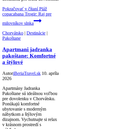
Pokračovať v čítaní
Pláž
copacabana Trogir: Raj pre
milovníkov slnka
Chorvátsko
|
Destinácie
|
Pakoštane
Apartmani jadranka
pakoštane: Komfortné
a štýlové
Autor
iBeriaTravel.sk
10. apríla
2026
Apartmány Jadranka
Pakoštane sú ideálnou voľbou
pre dovolenku v Chorvátsku.
Ponúkajú komfortné
ubytovanie s moderným
nábytkom a štýlovým
dizajnom. Vychutnajte si relax
v krásnom prostredí s