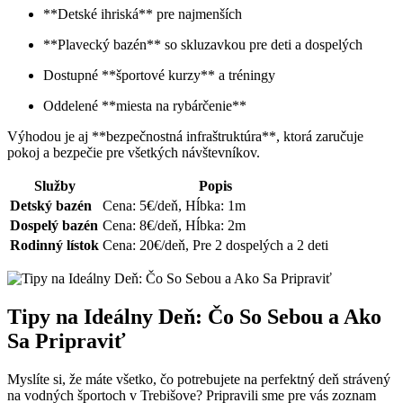
**Detské ihriská**⁢ pre najmenších
**Plavecký ​bazén** so skluzavkou pre deti a dospelých
Dostupné **športové kurzy** ​a tréningy
Oddelené **miesta na rybárčenie**
Výhodou ⁢je aj⁤ **bezpečnostná infraštruktúra**,‍ ktorá​ zaručuje
pokoj a bezpečie ‌pre‍ všetkých návštevníkov.
Služby
Popis
Detský bazén
Cena:⁢ 5€/deň, Hĺbka: 1m
Dospelý bazén
Cena: 8€/deň, Hĺbka: 2m
Rodinný lístok
Cena: 20€/deň, Pre 2⁤ dospelých‍ a 2 deti
Tipy na Ideálny Deň: Čo So Sebou a Ako
Sa Pripraviť
Myslíte si, že máte všetko, čo‍ potrebujete na perfektný deň‍ strávený
na vodných športoch v Trebišove? Pripravili sme pre vás zoznam