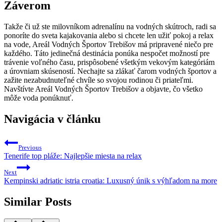
Záverom
Takže ⁢či už ste milovníkom adrenalínu na vodných skútroch, radi ⁣sa
ponoríte do sveta kajakovania alebo si chcete len užiť pokoj⁣ a relax
na vode, Areál Vodných Športov Trebišov má pripravené niečo pre
každého. Táto jedinečná destinácia ponúka⁢ nespočet možností pre
trávenie ⁤voľného času, ‌prispôsobené všetkým⁢ vekovým kategóriám
a⁤ úrovniam skúseností. Nechajte sa zlákať čarom​ vodných športov‌ a
zažite nezabudnuteľné chvíle so⁢ svojou rodinou či priateľmi.‍
Navštívte Areál Vodných Športov Trebišov a objavte, ⁣čo všetko
‍môže voda⁣ ponúknuť.
Navigácia v článku
Previous
Tenerife top pláže: Najlepšie miesta na relax
Next
Kempinski adriatic istria croatia: Luxusný únik s výhľadom na more
Similar Posts