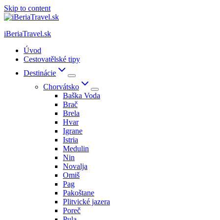
Skip to content
iBeriaTravel.sk
Úvod
Cestovatělské tipy
Destinácie
Chorvátsko
Baška Voda
Brač
Brela
Hvar
Igrane
Istria
Medulin
Nin
Novalja
Omiš
Pag
Pakoštane
Plitvické jazera
Poreč
Pula