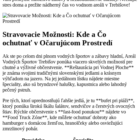
stres doma a ‌prežite ‍nádherný čas vo ‍vodnom areáli v Trebišove!
Stravovacie Možnosti:⁣ Kde a⁤ Čo
ochutnať v⁣ Očarujúcom Prostredí
Ak ⁢ste ​po celom dni plnom vodných ‌športov‍ a zábavy hladní, Areál
Vodných⁣ Športov Trebišov ⁤ponúka ‍viacero skvelých možností ‌pre
chutné a‌ výživné občerstvenie. **Reštaurácia pri⁢ Vodnej Ploche**
je známa svojimi tradičnými slovenskými jedlami a krásnym ​
výhľadom ⁢na jazero.‌ Na⁤ jej jedálnom lístku nájdete miestne
špeciality, ako sú bryndzové ⁢halušky, kapustnica alebo lahodný
pečený pstruh.
‌Pre tých,⁣ ktorí uprednostňujú ľahšie jedlá, je tu **bufet pri pláži**,
ktorý ponúka širokú škálu šalátov, ‌sendvičov ⁣a čerstvých ⁤ovocných
‌štiav. ⁣Rýchle⁤ občerstvenie s **fast-food ⁢ponukou** ‍nájdete vo⁣
**Food Truck ‌Zóne**, kde môžete ochutnať⁤ dobroty ako
hamburger⁢ s domácou ​žemľou, hranolčeky alebo⁣ osviežujúci⁤
zmrzlinový ⁤pohár.