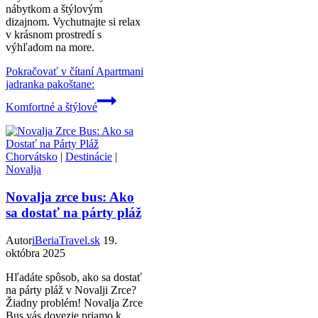
nábytkom a štýlovým
dizajnom. Vychutnajte si relax
v krásnom prostredí s
výhľadom na more.
Pokračovať v čítaní
Apartmani
jadranka pakoštane:
Komfortné a štýlové
Chorvátsko
|
Destinácie
|
Novalja
Novalja zrce bus: Ako
sa dostať na párty pláž
Autor
iBeriaTravel.sk
19.
októbra 2025
Hľadáte spôsob, ako sa dostať
na párty pláž v Novalji Zrce?
Žiadny problém! Novalja Zrce
Bus vás dovezie priamo k