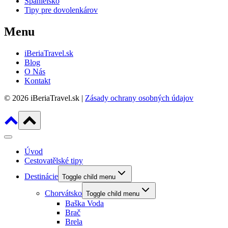
Španielsko
Tipy pre dovolenkárov
Menu
iBeriaTravel.sk
Blog
O Nás
Kontakt
© 2026 iBeriaTravel.sk |
Zásady ochrany osobných údajov
Úvod
Cestovatělské tipy
Destinácie
Toggle child menu
Chorvátsko
Toggle child menu
Baška Voda
Brač
Brela