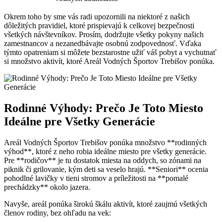
Okrem toho by sme vás radi upozornili na niektoré z našich
dôležitých⁤ pravidiel, ktoré⁤ prispievajú k celkovej bezpečnosti
všetkých návštevníkov.​ Prosím, dodržujte ⁣všetky pokyny našich
zamestnancov a ⁢nezanedbávajte osobnú zodpovednosť. Vďaka
týmto opatreniam ‍si môžete bezstarostne užiť váš pobyt a vychutnať
si množstvo aktivít, ktoré Areál Vodných Športov Trebišov ponúka.
Rodinné Výhody: Prečo Je Toto Miesto
Ideálne pre‌ Všetky Generácie
Areál Vodných Športov Trebišov‌ ponúka⁤ množstvo **rodinných
výhod**, ktoré z neho robia ⁢ideálne miesto‍ pre všetky generácie.
Pre **rodičov**​ je tu dostatok miesta na oddych,​ so zónami na‍
piknik či grilovanie, kým deti sa veselo hrajú. **Seniori** ocenia
pohodlné‍ lavičky v tieni stromov a ‌príležitosti na **pomalé
prechádzky** okolo jazera.
Navyše, ‌areál ​ponúka širokú škálu aktivít, ktoré zaujmú všetkých
‍členov rodiny, bez ohľadu na vek: