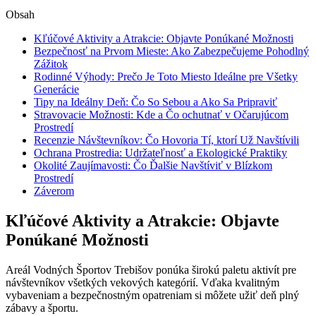
Obsah
Kľúčové⁤ Aktivity a⁢ Atrakcie: Objavte Ponúkané Možnosti
Bezpečnosť na Prvom⁣ Mieste: Ako Zabezpečujeme Pohodlný
Zážitok
Rodinné Výhody: Prečo Je Toto Miesto Ideálne pre‌ Všetky
Generácie
Tipy na Ideálny Deň: Čo So Sebou a Ako Sa Pripraviť
Stravovacie Možnosti:⁣ Kde a⁤ Čo ochutnať v⁣ Očarujúcom
Prostredí
Recenzie Návštevníkov: Čo Hovoria ⁢Tí, ktorí Už Navštívili
Ochrana Prostredia: ‌Udržateľnosť a Ekologické Praktiky
Okolité Zaujímavosti: Čo Ďalšie Navštíviť v ‌Blízkom
Prostredí
Záverom
Kľúčové⁤ Aktivity a⁢ Atrakcie: Objavte
Ponúkané Možnosti
Areál Vodných Športov Trebišov ponúka širokú paletu aktivít pre
návštevníkov ⁣všetkých vekových kategórií. ​Vďaka⁣ kvalitným
vybaveniam a⁤ bezpečnostným opatreniam si môžete užiť deň plný
zábavy a športu.