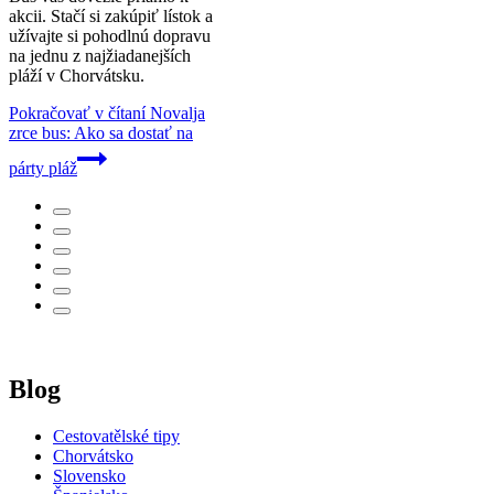
akcii. Stačí si zakúpiť lístok a
užívajte si pohodlnú dopravu
na jednu z najžiadanejších
pláží v Chorvátsku.
Pokračovať v čítaní
Novalja
zrce bus: Ako sa dostať na
párty pláž
Blog
Cestovatělské tipy
Chorvátsko
Slovensko