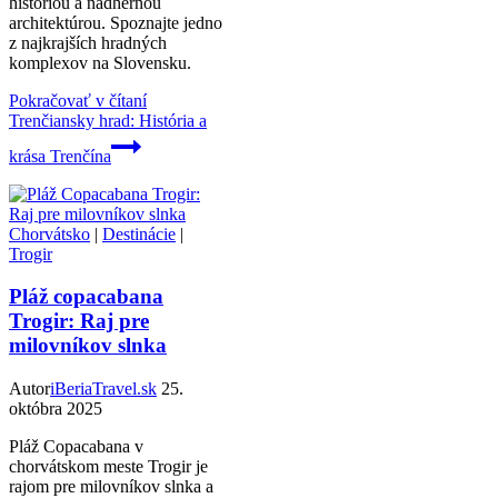
históriou a nádhernou
architektúrou. Spoznajte jedno
z najkrajších hradných
komplexov na Slovensku.
Pokračovať v čítaní
Trenčiansky hrad: História a
krása Trenčína
Chorvátsko
|
Destinácie
|
Trogir
Pláž copacabana
Trogir: Raj pre
milovníkov slnka
Autor
iBeriaTravel.sk
25.
októbra 2025
Pláž Copacabana v
chorvátskom meste Trogir je
rajom pre milovníkov slnka a