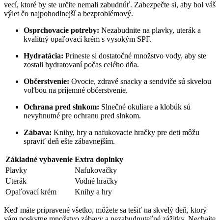
vecí, ktoré by ste určite⁣ nemali ‍zabudnúť. Zabezpečte si, aby bol váš‌
výlet čo najpohodlnejší a bezproblémový.
Osprchovacie potreby:
Nezabudnite na plavky, uterák a
kvalitný ⁤opaľovací krém s vysokým SPF.
Hydratácia:
Prineste si ⁢dostatočné množstvo vody, aby ste
zostali hydratovaní ⁢počas celého dňa.
Občerstvenie:
Ovocie, ⁣zdravé snacky a⁣ sendviče sú skvelou
voľbou na príjemné občerstvenie.
Ochrana pred slnkom:
Slnečné okuliare a ⁣klobúk ‍sú
nevyhnutné pre⁣ ochranu pred slnkom.
Zábava:
Knihy, hry a nafukovacie⁣ hračky pre deti môžu
spraviť deň ešte zábavnejším.
Základné vybavenie
Extra doplnky
Plavky
Nafukovačky
Uterák
Vodné hračky
Opaľovací krém
Knihy a hry
Keď máte pripravené všetko, ​môžete sa tešiť na skvelý deň, ktorý
vám poskytne množstvo zábavy a nezabudnuteľné zážitky. Nechajte