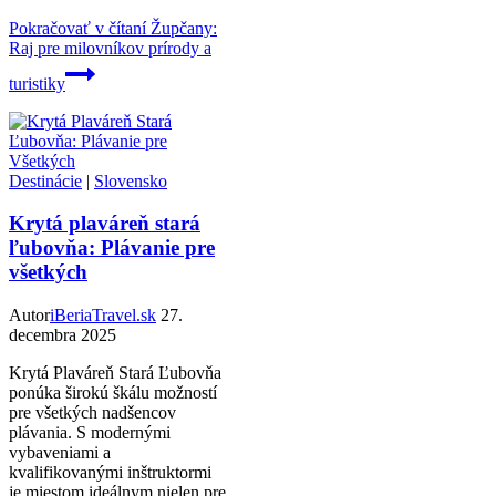
Pokračovať v čítaní
Župčany:
Raj pre milovníkov prírody a
turistiky
Destinácie
|
Slovensko
Krytá plaváreň stará
ľubovňa: Plávanie pre
všetkých
Autor
iBeriaTravel.sk
27.
decembra 2025
Krytá Plaváreň Stará Ľubovňa
ponúka širokú škálu možností
pre všetkých nadšencov
plávania. S modernými
vybaveniami a
kvalifikovanými inštruktormi
je miestom ideálnym nielen pre