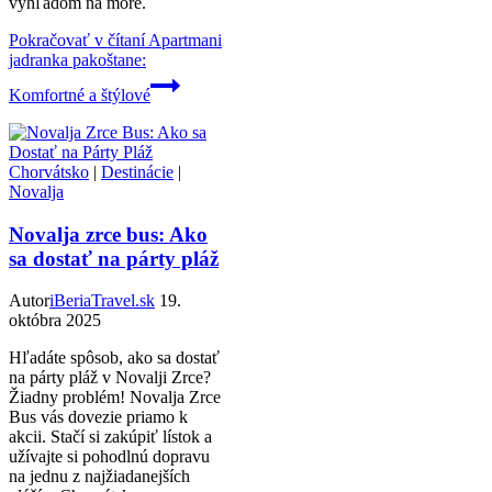
výhľadom na more.
Pokračovať v čítaní
Apartmani
jadranka pakoštane:
Komfortné a štýlové
Chorvátsko
|
Destinácie
|
Novalja
Novalja zrce bus: Ako
sa dostať na párty pláž
Autor
iBeriaTravel.sk
19.
októbra 2025
Hľadáte spôsob, ako sa dostať
na párty pláž v Novalji Zrce?
Žiadny problém! Novalja Zrce
Bus vás dovezie priamo k
akcii. Stačí si zakúpiť lístok a
užívajte si pohodlnú dopravu
na jednu z najžiadanejších