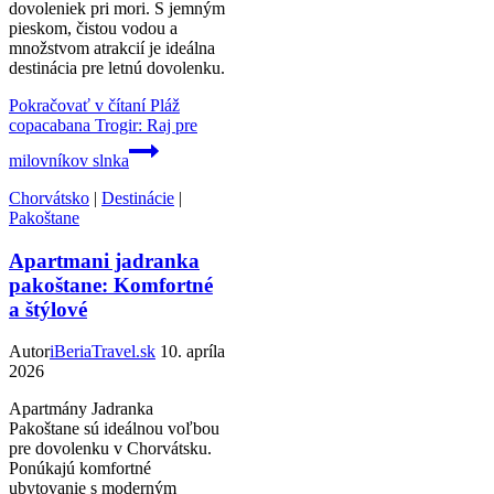
dovoleniek pri mori. S jemným
pieskom, čistou vodou a
množstvom atrakcií je ideálna
destinácia pre letnú dovolenku.
Pokračovať v čítaní
Pláž
copacabana Trogir: Raj pre
milovníkov slnka
Chorvátsko
|
Destinácie
|
Pakoštane
Apartmani jadranka
pakoštane: Komfortné
a štýlové
Autor
iBeriaTravel.sk
10. apríla
2026
Apartmány Jadranka
Pakoštane sú ideálnou voľbou
pre dovolenku v Chorvátsku.
Ponúkajú komfortné
ubytovanie s moderným