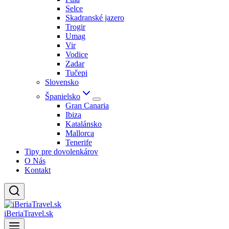
Selce
Skadranské jazero
Trogir
Umag
Vir
Vodice
Zadar
Tučepi
Slovensko
Španielsko
Gran Canaria
Ibiza
Katalánsko
Mallorca
Tenerife
Tipy pre dovolenkárov
O Nás
Kontakt
iBeriaTravel.sk