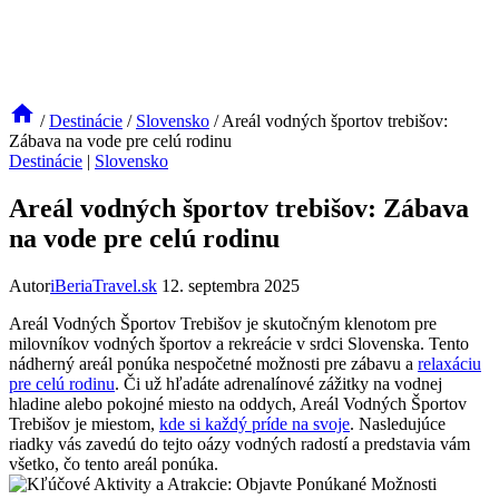
/
Destinácie
/
Slovensko
/
Areál vodných športov trebišov:
Zábava na vode pre celú rodinu
Destinácie
|
Slovensko
Areál vodných športov trebišov: Zábava
na vode pre celú rodinu
Autor
iBeriaTravel.sk
12. septembra 2025
Areál Vodných Športov Trebišov je skutočným klenotom pre
milovníkov vodných ​športov a rekreácie v srdci Slovenska. Tento
nádherný areál ponúka nespočetné možnosti pre zábavu a
relaxáciu
pre celú rodinu
. Či už hľadáte adrenalínové zážitky na vodnej⁤
hladine alebo pokojné miesto ​na⁢ oddych, Areál ⁢Vodných Športov
Trebišov je miestom,​
kde si každý príde na svoje
. Nasledujúce
⁤riadky⁣ vás‌ zavedú do ⁣tejto oázy‌ vodných radostí a ‍predstavia vám
všetko,‌ čo tento areál ponúka.