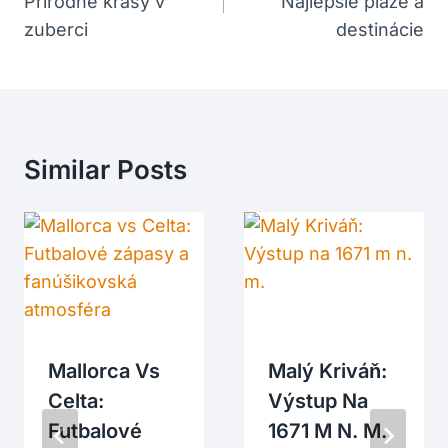
Prírodné krásy v
Najlepšie pláže a
Článku
zuberci
destinácie
Similar Posts
Mallorca Vs
Malý Kriváň:
Celta:
Výstup Na
Futbalové
1671 M N. M.