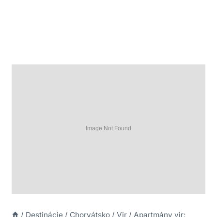
/
Destinácie
/
Chorvátsko
/
Vir
/
Apartmány vir: