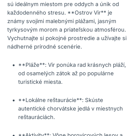
sú ideálnym miestom pre oddych a únik od
každodenného stresu. **Ostrov Vir** je
známy svojimi malebnými plážami, jasným
tyrkysovým morom a priateľskou atmosférou.
Vychutnajte si pokojné prostredie a užívajte si
nádherné prírodné scenérie.
**Pláže**: Vir ponúka rad krásnych pláží,
od osamelých zátok až po populárne
turistické miesta.
**Lokálne reštaurácie**: Skúste
autentické chorvátske jedlá v miestnych
reštauráciách.
**Aktivity**: Vône borovicových lesov a