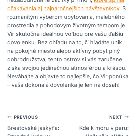
očakávania aj najnáročnejších návštevníkov
. S
rozmanitým výberom ubytovania, malebného
prostredia a pohodovým životným tempom je
Vir skutočne ideálnou voľbou pre vašu ďalšiu
dovolenku. Bez ohľadu na to, či hľadáte únik
na pokojné miesto alebo aktívny pobyt plný
dobrodružstva, tento ostrov si vás zaručene
získa svojou jedinečnou atmosférou a krásou.
Neváhajte a objavte to najlepšie, čo Vir ponúka
– vaša dokonalá dovolenka je len na dosah!
Navigácia
PREVIOUS
NEXT
V
Brestovská jaskyňa:
Kde k moru v peru: