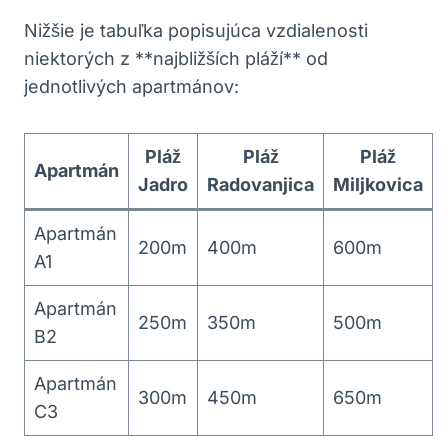
Nižšie je tabuľka popisujúca vzdialenosti
niektorých z **najbližších pláží** od
jednotlivých apartmánov:
Pláž
Pláž
Pláž
Apartmán
Jadro
Radovanjica
Miljkovica
Apartmán
200m
400m
600m
A1
Apartmán
250m
350m
500m
B2
Apartmán
300m
450m
650m
C3