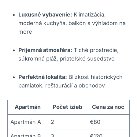
Luxusné vybavenie:
Klimatizácia,
moderná kuchyňa, balkón s výhľadom na
more
Príjemná atmosféra:
Tiché prostredie,
súkromná pláž, priateľské susedstvo
Perfektná lokalita:
Blízkosť historických
pamiatok, reštaurácií a obchodov
Apartmán
Počet izieb
Cena za noc
Apartmán A
2
€80
Apartmán B
3
€120