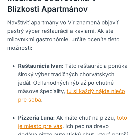
Blízkosti Apartmánov
Navštíviť apartmány vo Vir znamená objaviť
pestrý výber reštaurácií a kaviarní. Ak ste
milovníkmi gastronómie, určite oceníte tieto
možnosti:
Reštaurácia Ivan:
Táto reštaurácia ponúka
široký výber tradičných chorvátskych
jedál. Od lahodných rýb až po chutné
mäsové špeciality,
tu si každý nájde niečo
pre seba
.
Pizzeria Luna:
Ak máte chuť na pizzu,
toto
je miesto pre vás
. Ich pec na drevo
dodáva pizze autentickú chuť, ktorá poteší