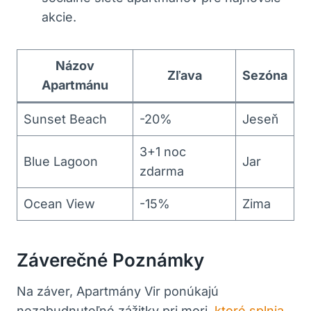
akcie.
Názov
Zľava
Sezóna
Apartmánu
Sunset Beach
-20%
Jeseň
3+1 noc
Blue Lagoon
Jar
zdarma
Ocean View
-15%
Zima
Záverečné Poznámky
Na záver, Apartmány Vir ponúkajú
nezabudnuteľné zážitky pri mori,
ktoré splnia