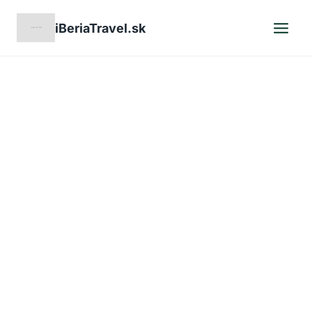
Skip
iBeriaTravel.sk
to
content