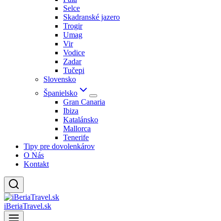
Selce
Skadranské jazero
Trogir
Umag
Vir
Vodice
Zadar
Tučepi
Slovensko
Španielsko
Gran Canaria
Ibiza
Katalánsko
Mallorca
Tenerife
Tipy pre dovolenkárov
O Nás
Kontakt
iBeriaTravel.sk