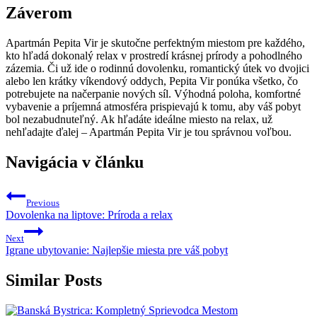
Záverom
Apartmán Pepita Vir je skutočne perfektným miestom pre každého,
kto hľadá dokonalý relax v prostredí krásnej prírody a pohodlného
zázemia. Či už ide o rodinnú dovolenku, romantický útek vo dvojici
alebo len krátky víkendový oddych, Pepita Vir ponúka všetko, čo
potrebujete na načerpanie nových síl. Výhodná poloha, komfortné
vybavenie a príjemná atmosféra prispievajú k tomu, aby váš pobyt
bol nezabudnuteľný. Ak hľadáte ideálne miesto na relax, už
nehľadajte ďalej – Apartmán Pepita Vir je tou správnou voľbou.
Navigácia v článku
Previous
Dovolenka na liptove: Príroda a relax
Next
Igrane ubytovanie: Najlepšie miesta pre váš pobyt
Similar Posts