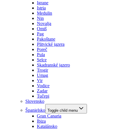
Igrane
Istria
Medulin
Nin
Novalja
Omiš
Pag
Pakoštane
Plitvické jazera
Poreč
Pula
Selce
Skadranské jazero
Trogir
Umag
Vir
Vodice
Zadar
Tučepi
Slovensko
Španielsko
Toggle child menu
Gran Canaria
Ibiza
Katalánsko