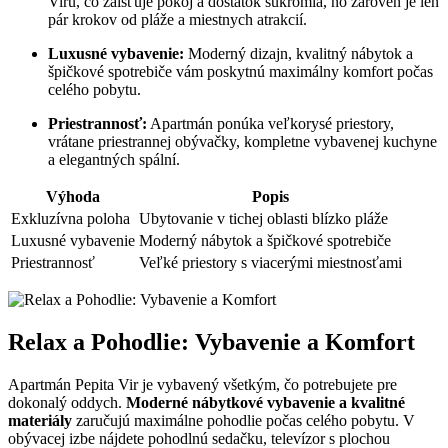
Viru, čo zaisťuje pokoj a dostatok súkromia, no zároveň je len
pár krokov od pláže a miestnych atrakcií.
Luxusné vybavenie:
Moderný dizajn, kvalitný nábytok a
špičkové spotrebiče vám poskytnú maximálny komfort počas
celého pobytu.
Priestrannosť:
Apartmán ponúka veľkorysé priestory,
vrátane priestrannej obývačky, kompletne vybavenej kuchyne
a elegantných spální.
Výhoda
Popis
Exkluzívna poloha
Ubytovanie v tichej oblasti blízko pláže
Luxusné vybavenie
Moderný nábytok a špičkové spotrebiče
Priestrannosť
Veľké priestory s viacerými miestnosťami
Relax a Pohodlie: Vybavenie a Komfort
Apartmán Pepita Vir je vybavený všetkým, čo potrebujete pre
dokonalý oddych.
Moderné nábytkové vybavenie a kvalitné
materiály
zaručujú maximálne pohodlie počas celého pobytu. V
obývacej izbe nájdete pohodlnú sedačku, televízor s plochou