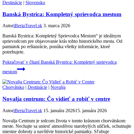
Destinácie
|
Slovensko
Banská Bystrica: Kompletný sprievodca mestom
Autor
iBeriaTravel.sk
3. marca 2026
Banská Bystrica: Kompletný Sprievodca Mestom“ je ideálnym
sprievodcom pre objavovanie krás tohto historického mesta. Od
pamiatok po reštaurácie, ponúka všetky informácie, ktoré
potrebujete.
Pokračovať v čítaní
Banská Bystrica: Kompletný sprievodca
mestom
Chorvátsko
|
Destinácie
|
Novalja
Novalja centrum: Čo vidieť a robiť v centre
Autor
iBeriaTravel.sk
15. januára 2026
15. januára 2026
Novalja Centrum je srdcom života v tomto krásnom chorvátskom
meste. Nechajte sa uniesť atmosférou starobylých uličiek, ochutnajte
miestne dobroty a navštívte historické pamiatky. Sľubuje