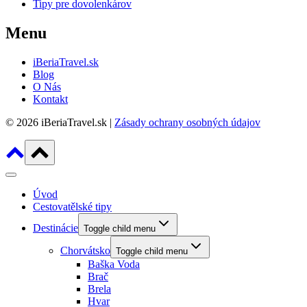
Tipy pre dovolenkárov
Menu
iBeriaTravel.sk
Blog
O Nás
Kontakt
© 2026 iBeriaTravel.sk |
Zásady ochrany osobných údajov
Úvod
Cestovatělské tipy
Destinácie
Toggle child menu
Chorvátsko
Toggle child menu
Baška Voda
Brač
Brela
Hvar