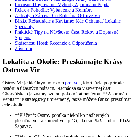
Luxusné Ubytovanie: Výhody Apartmánu Pepita
Relax a Pohodlie: Vybavenie a Komfort
Aktivity a Zábava: Čo Robiť na Ostrove Vir
Blízke Reštaurácie a Kaviarne: Kde Ochutnať Lokálne
Špeciality
Praktické Tipy na Návštevu: Časť Rokov a Dopravné
Spojenia
Skúsenosti Hostí: Recenzie a Odporúčania
Záverom
Lokalita a Okolie: Preskúmajte Krásy
Ostrova Vir
Ostrov Vir je ideálnym miestom
pre tých
, ktorí túžia po prírode,
histórii a úžasných plážach. Nachádza sa v severnej časti
Chorvátska a je známy svojou pokojnú atmosférou. **Apartmán
Pepita** je strategicky umiestnený, takže môžete ľahko preskúmať
celé okolie.
**Pláže**: Ostrov ponúka niekoľko nádherných
piesočnatých a kamenitých pláží, ako sú Plaža Jadro a Plaža
Sapavac.
**História**: Navštívte starobylú pevnosť Kaštelina zo 16.