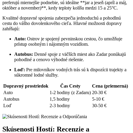
preferujú miernejšie podnebie, sú ideálne **jar a jeseň (apríl a máj,
október a november)**, kedy teploty kolíšu medzi 15 a 25°C.
Kvalitné dopravné spojenia zabezpečia jednoduchú a pohodlnú
cestu do vášho dovolenkového cieľa. Hlavné možnosti dopravy
zahŕňajú:
Auto:
Ostrov je spojený pevninskou cestou, čo umožňuje
prístup osobným i nájomným vozidlom.
Autobus:
Denné spoje z väčších miest ako Zadar ponúkajú
pohodlné a cenovo výhodné riešenie.
Loď:
Pre milovníkov vodných trás sú k dispozícii trajekty a
súkromné lodné služby.
Dopravný prostriedok
Čas Cesty
Cena (priemerná)
Auto
1-2 hodiny (z Zadaru)
20-30 €
Autobus
1,5 hodiny
5-10 €
Loď
2-3 hodiny
30-50 €
Skúsenosti Hostí: Recenzie a