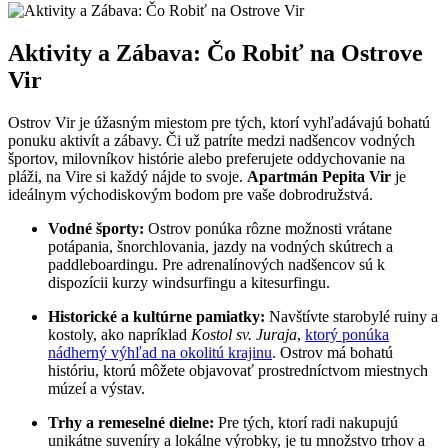
Aktivity a Zábava: Čo Robiť na Ostrove
Vir
Ostrov Vir je úžasným miestom pre tých, ktorí vyhľadávajú bohatú
ponuku aktivít a zábavy. Či už patríte medzi nadšencov vodných
športov, milovníkov histórie alebo preferujete oddychovanie na
pláži, na Vire si každý nájde to svoje.
Apartmán Pepita Vir
je
ideálnym východiskovým bodom pre vaše dobrodružstvá.
Vodné športy:
Ostrov ponúka rôzne možnosti vrátane
potápania, šnorchlovania, jazdy na vodných skútrech a
paddleboardingu. Pre adrenalínových nadšencov sú k
dispozícii kurzy windsurfingu a kitesurfingu.
Historické a kultúrne pamiatky:
Navštívte starobylé ruiny a
kostoly, ako napríklad
Kostol sv. Juraja
,
ktorý ponúka
nádherný výhľad na okolitú krajinu
. Ostrov má bohatú
históriu, ktorú môžete objavovať prostredníctvom miestnych
múzeí a výstav.
Trhy a remeselné dielne:
Pre tých, ktorí radi nakupujú
unikátne suveníry a lokálne výrobky, je tu množstvo trhov a