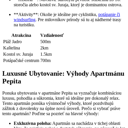
storočia alebo kostol sv. Juraja, ktorý je dominantou ostrova.
**Aktivity**: Okolie je ideálne pre cyklistiku,
potápanie či
windsurfing
. Pre milovníkov prírody sú tu aj nádherné trasy
na turistiku.
Atrakcina
Vzdialenosť
Pláž Jadro
500m
Kaštelina
2km
Kostol sv. Juraja
1.5km
Potápačské centrum
700m
Luxusné Ubytovanie: Výhody Apartmánu
Pepita
Ponuka ubytovania v apartmáne Pepita sa vyznačuje kombináciou
luxusu, pohodlia a súkromia, ktoré sú ideálne pre dokonalý relax.
Tento apartmán ponúka výnimočné výhody, ktoré pozdvihujú
zážitok z dovolenky na úplne novú úroveň. Prečo si vybrať práve
tento apartmán? Poďme sa pozrieť na hlavné výhody:
Exkluzívna poloha:
Apartmán sa nachádza v tichej oblasti