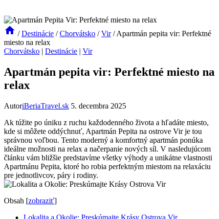
/
Destinácie
/
Chorvátsko
/
Vir
/
Apartmán pepita vir: Perfektné
miesto na relax
Chorvátsko
|
Destinácie
|
Vir
Apartmán pepita vir: Perfektné miesto na
relax
Autor
iBeriaTravel.sk
5. decembra 2025
Ak túžite po úniku z ruchu každodenného života a hľadáte miesto,
kde si môžete oddýchnuť, Apartmán Pepita na ostrove Vir je tou
správnou voľbou. Tento moderný a komfortný apartmán ponúka
ideálne možnosti na relax a načerpanie nových síl. V nasledujúcom
článku vám bližšie predstavíme všetky výhody a unikátne vlastnosti
Apartmánu Pepita, ktoré ho robia perfektným miestom na relaxáciu
pre jednotlivcov, páry i rodiny.
Obsah
[
zobraziť
]
Lokalita a Okolie: Preskúmajte Krásy Ostrova Vir