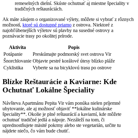
remeselných dielní. Skúste ochutnať aj miestne špeciality v
tradičných reštauráciách.
Ak máte záujem o organizované výlety, môžete si vybrať z rôznych
možností,
ktoré sú dostupné priamo
z ostrova. Niektoré z
najobľúbenejších výletov sú plavby na susedné ostrovy a
poznávacie trasy po okolitej prírode.
Aktivita
Popis
Potápanie
Preskúmajte podmorský svet ostrova Vir
Šnorchlovanie
Objavte pestré korálové útesy blízko pláže
Cyklistika
Vyberte sa na bicyklovú trasu po ostrove
Blízke Reštaurácie a Kaviarne: Kde
Ochutnať Lokálne Špeciality
Návšteva Apartmánu Pepita Vir vám ponúka nielen príjemné
ubytovanie, ale aj možnosť objaviť **lokálne kulinárske
špeciality**. Okolie je plné reštaurácií a kaviarní, kde môžete
ochutnať tradičné jedlá a nápoje. Nezáleží na tom, či
uprednostňujete mäsité pokrmy alebo ste vegetarián, určite tu
nájdete niečo, čo vám bude chutiť.