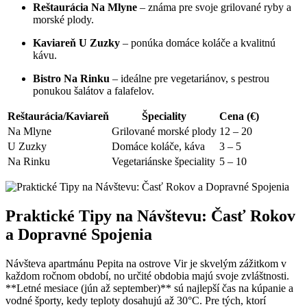
Reštaurácia Na Mlyne
– známa pre svoje grilované ryby a
morské plody.
Kaviareň U Zuzky
– ponúka domáce koláče a kvalitnú
kávu.
Bistro Na Rinku
– ideálne pre vegetariánov, s pestrou
ponukou šalátov a falafelov.
Reštaurácia/Kaviareň
Špeciality
Cena (€)
Na Mlyne
Grilované morské plody
12 – 20
U Zuzky
Domáce koláče, káva
3 – 5
Na Rinku
Vegetariánske špeciality
5 – 10
Praktické Tipy na Návštevu: Časť Rokov
a Dopravné Spojenia
Návšteva apartmánu Pepita na ostrove Vir je skvelým zážitkom v
každom ročnom období, no určité obdobia majú svoje zvláštnosti.
**Letné mesiace (jún až september)** sú najlepší čas na kúpanie a
vodné športy, kedy teploty dosahujú až 30°C. Pre tých, ktorí