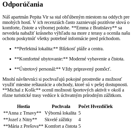
Odporúčania
Náš apartmán Pepita Vir sa stal obľúbeným miestom na oddych pre
mnohých hostí. V ich recenziách často zaznievajú pozitívne slová o
komforte, čistote a výbornej polohe. **Emma z Bratislavy** sa
nevedela nabažiť krásneho výhľadu na more z terasy a ocenila našu
ochotu poskytnúť všetky potrebné informácie pred príchodom.
**Perfektná lokalita:** Blízkosť pláže a centra.
**Komfortné ubytovanie:** Moderné vybavenie a čistota.
**Ústretový personál:** Vždy pripravený pomôcť.
Mnohí návštevníci si pochvaľujú pokojné prostredie a možnosť
využiť miestne reštaurácie a obchody, ktoré sú v pešej dostupnosti.
**Michal z Košíc** ocenil možnosti športových aktivít v okolí a
rôzne turistické trasy vedúce k úchvatným prírodným zážitkom.
Hostia
Pochvala
Počet Hvezdičiek
**Anna z Trnavy**
Výborná lokalita
5
**Jozef z Nitry**
Skvelé zážitky
4
**Mária z Prešova**
Komfort a čistota
5