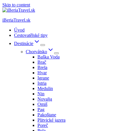
Skip to content
iBeriaTravel.sk
Úvod
Cestovatělské tipy
Destinácie
Chorvátsko
Baška Voda
Brač
Brela
Hvar
Igrane
Istria
Medulin
Nin
Novalja
Omiš
Pag
Pakoštane
Plitvické jazera
Poreč
Pula