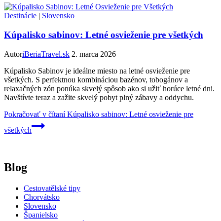
Destinácie
|
Slovensko
Kúpalisko sabinov: Letné osvieženie pre všetkých
Autor
iBeriaTravel.sk
2. marca 2026
Kúpalisko Sabinov je ideálne miesto na letné osvieženie pre
všetkých. S perfektnou kombináciou bazénov, tobogánov a
relaxačných zón ponúka skvelý spôsob ako si užiť horúce letné dni.
Navštívte teraz a zažite skvelý pobyt plný zábavy a oddychu.
Pokračovať v čítaní
Kúpalisko sabinov: Letné osvieženie pre
všetkých
Blog
Cestovatělské tipy
Chorvátsko
Slovensko
Španielsko