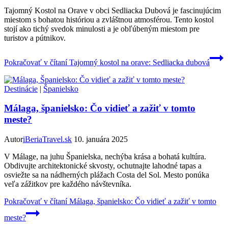
Tajomný Kostol na Orave v obci Sedliacka Dubová je fascinujúcim
miestom s bohatou históriou a zvláštnou atmosférou. Tento kostol
stojí ako tichý svedok minulosti a je obľúbeným miestom pre
turistov a pútnikov.
Pokračovať v čítaní
Tajomný kostol na orave: Sedliacka dubová
Destinácie
|
Španielsko
Málaga, španielsko: Čo vidieť a zažiť v tomto
meste?
Autor
iBeriaTravel.sk
10. januára 2025
V Málage, na juhu Španielska, nechýba krása a bohatá kultúra.
Obdivujte architektonické skvosty, ochutnajte lahodné tapas a
osviežte sa na nádherných plážach Costa del Sol. Mesto ponúka
veľa zážitkov pre každého návštevníka.
Pokračovať v čítaní
Málaga, španielsko: Čo vidieť a zažiť v tomto
meste?