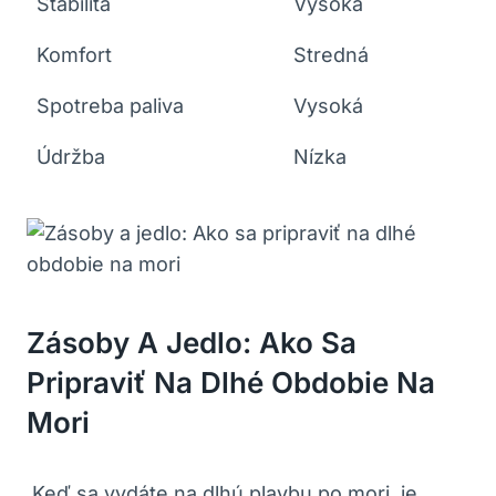
Stabilita
Vysoká
Komfort
Stredná
Spotreba paliva
Vysoká
Údržba
Nízka
Zásoby A Jedlo:‌ Ako‍ Sa
Pripraviť Na Dlhé ⁣obdobie Na
Mori
​ Keď sa vydáte na dlhú plavbu po mori, je