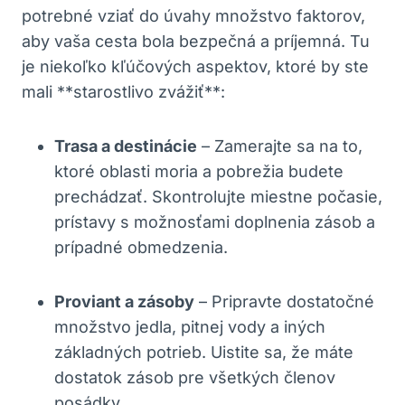
potrebné‍ vziať do úvahy množstvo faktorov,
aby vaša​ cesta bola bezpečná a príjemná. Tu
⁤je niekoľko kľúčových ‌aspektov, ktoré by‌ ste
mali **starostlivo zvážiť**:
Trasa⁤ a destinácie
– Zamerajte sa na to,
ktoré oblasti moria a pobrežia ‌budete
prechádzať. Skontrolujte miestne počasie,⁤
prístavy ‌s‌ možnosťami doplnenia zásob ‍a
prípadné⁣ obmedzenia.
Proviant a zásoby
– ⁢Pripravte ‍dostatočné⁣
množstvo jedla, pitnej vody a iných
základných potrieb. Uistite sa, že⁢ máte
⁢dostatok zásob ‌pre všetkých členov
posádky.