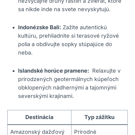
nezvyčajné ⁣druhy ‍rastlín a zvierat, ktoré
sa nikde inde‌ na ⁣svete⁣ nevyskytujú.
Indonézske Bali:
Zažite autentickú
kultúru,‌ prehliadnite si terasové ryžové
polia a obdivujte sopky stúpajúce do
neba.
Islandské horúce pramene:
​ Relaxujte v
prirodzených geotermálnych kúpeľoch
obklopených nádhernými ‍a tajomnými
severskými krajinami.
Destinácia
Typ zážitku
Amazonský dažďový
Prírodné