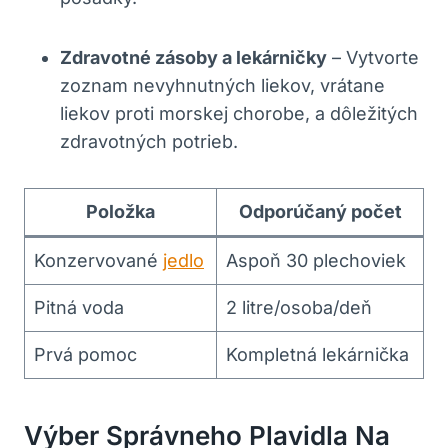
Zdravotné zásoby a lekárničky
– Vytvorte
⁢zoznam nevyhnutných​ liekov, vrátane
liekov proti morskej chorobe, a dôležitých
zdravotných‌ potrieb.
Položka
Odporúčaný počet
Konzervované⁣
jedlo
Aspoň 30 plechoviek
Pitná voda
2 litre/osoba/deň
Prvá pomoc
Kompletná lekárnička
Výber Správneho Plavidla Na⁢