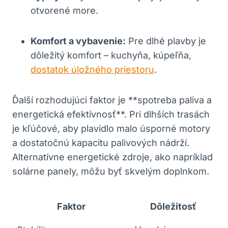
‌otvorené more.
Komfort⁤ a vybavenie:
Pre dlhé plavby ‌je
dôležitý ​komfort –⁢ kuchyňa, kúpeľňa,
dostatok úložného priestoru
.
Ďalší rozhodujúci faktor je ⁢**spotreba paliva a
energetická efektívnosť**. Pri dlhších trasách
je​ kľúčové, aby plavidlo malo úsporné motory ​
a dostatočnú kapacitu​ palivových nádrží. ​
Alternatívne energetické zdroje, ako napríklad
solárne panely, ⁤môžu byť skvelým ‍doplnkom.
Faktor
Dôležitosť