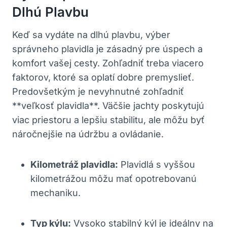
Dlhú Plavbu
Keď sa vydáte na dlhú ‍plavbu, výber
správneho plavidla ​je zásadný pre úspech a
komfort vašej cesty. Zohľadniť treba viacero​
faktorov, ktoré sa oplatí dobre premyslieť.
Predovšetkým je ⁣nevyhnutné ​zohľadniť
**veľkosť plavidla**. Väčšie jachty ⁣poskytujú
‌viac priestoru a lepšiu stabilitu, ale môžu ​byť
náročnejšie na ⁢údržbu a ovládanie.
Kilometráž plavidla:
Plavidlá ‍s vyššou
⁤kilometrážou môžu⁣ mať opotrebovanú
mechaniku.
Typ kýlu:
‌Vysoko stabilný‍ kýl je ideálny na