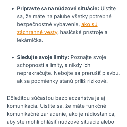
Pripravte ⁤sa na núdzové situácie:
⁢Uistite
sa, že ‍máte na palube všetky ‍potrebné
bezpečnostné‌ vybavenie,
ako sú
záchranné vesty
, hasičské prístroje a
lekárnička.
Sledujte svoje limity:
Poznajte⁣ svoje
schopnosti a​ limity, a nikdy ⁢ich‍
neprekračujte. Nebojte sa⁢ prerušiť plavbu,
ak sa podmienky stanú príliš rizikové.
Dôležitou súčasťou bezpieczeństva je aj⁣
komunikácia. Uistite sa, že máte ⁤funkčné
komunikačné ‍zariadenie, ako je ‌rádiostanica,
aby ste mohli ohlásiť⁢ núdzové⁢ situácie⁣ alebo