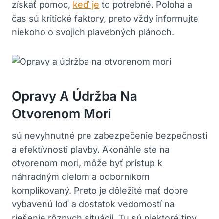
získať pomoc,
keď je
to potrebné. Poloha a
čas⁤ sú kritické faktory, preto vždy informujte
niekoho o svojich plavebných plánoch.
Opravy⁣ A Údržba Na
Otvorenom Mori
sú ‍nevyhnutné pre zabezpečenie bezpečnosti
a efektívnosti plavby. ⁢Akonáhle ste ⁤na
⁢otvorenom mori, môže byť⁣ prístup k
náhradným dielom ​a odborníkom
komplikovaný. Preto je dôležité ⁢mať dobre
vybavenú loď a dostatok ​vedomostí na
riešenie rôznych⁤ situácií. Tu sú niektoré tipy ​