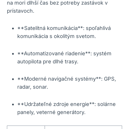
na mori dlhší čas⁢ bez potreby zastávok v
prístavoch.
**Satelitná komunikácia**: spoľahlivá
komunikácia s okolitým svetom.
**Automatizované riadenie**: systém⁢
autopilota pre dlhé trasy.
**Moderné ‌navigačné systémy**: ‌GPS,
radar, ‍sonar.
**Udržateľné ​zdroje energie**: solárne
panely, veterné generátory.