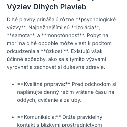
Výziev Dlhých Plavieb
Dlhé ⁣plavby prinášajú rôzne **psychologické
výzvy**. Najbežnejšími sú‍ **izolácia**,​
**samota**,⁣ a **monotónnosť**. Pobyt na
mori na dlhé obdobie môže viesť k pocitom
odcudzenia a **úzkosti**. Existujú však
účinné spôsoby, ako sa s týmito výzvami
vyrovnať a zachovať si duševné ​zdravie.
**Kvalitná príprava:** Pred odchodom si
naplánujte‍ denný režim vrátane času ⁣na
oddych, cvičenie ⁤a záľuby.
**Komunikácia:** Držte pravidelný
kontakt s blízkymi⁣ prostredníctvom