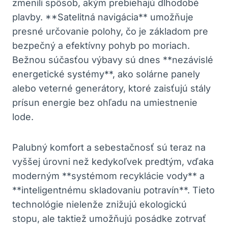
zmenili spôsob, akým prebiehajú dlhodobé
plavby. **Satelitná navigácia** umožňuje
⁢presné určovanie polohy, ⁣čo je základom pre
bezpečný a ‍efektívny pohyb po moriach.
Bežnou ​súčasťou‌ výbavy sú dnes **nezávislé⁣
energetické systémy**, ako solárne panely
alebo ⁤veterné generátory,​ ktoré zaisťujú stály
prísun energie bez‍ ohľadu na ⁣umiestnenie
lode.
Palubný komfort a ⁣sebestačnosť sú teraz ‌na
vyššej ⁤úrovni‍ než kedykoľvek predtým, vďaka
moderným **systémom recyklácie vody** a
**inteligentnému skladovaniu potravín**. Tieto‍
technológie nielenže znižujú ekologickú
stopu,⁣ ale taktiež umožňujú posádke zotrvať