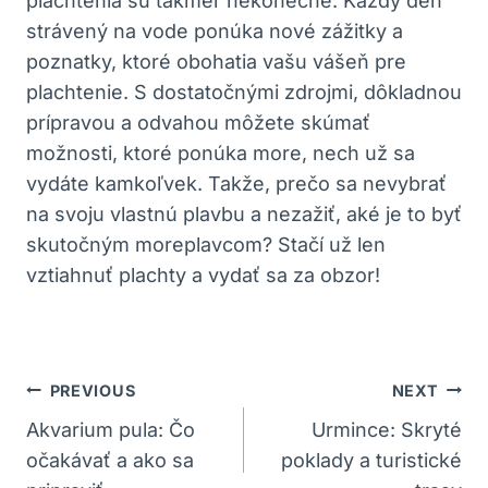
plachtenia sú ‌takmer nekonečné. Každý deň
strávený na vode‌ ponúka​ nové ⁢zážitky ‌a
poznatky, ktoré⁣ obohatia vašu vášeň pre
plachtenie. S dostatočnými ‍zdrojmi, dôkladnou
prípravou a odvahou môžete⁤ skúmať
možnosti, ktoré ponúka more, nech ⁤už sa
vydáte kamkoľvek. ‍Takže, prečo sa⁢ nevybrať
na svoju ⁤vlastnú plavbu a nezažiť, aké ‍je⁢ to byť
skutočným moreplavcom? Stačí už len
vztiahnuť⁣ plachty a vydať sa za ‍obzor!
Navigácia
PREVIOUS
NEXT
V
Akvarium pula: Čo
Urmince: Skryté
očakávať a ako sa
poklady a turistické
Článku