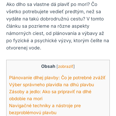
Ako ‌dlho sa vlastne dá plaviť po ‌mori? Čo
všetko potrebujete vedieť predtým, než sa
vydáte na takú dobrodružnú cestu? V tomto
článku sa pozrieme na rôzne aspekty
námorných ciest, ‌od ‌plánovania⁤ a výbavy až
po fyzické a psychické⁤ výzvy, ktorým čelíte na
otvorenej⁢ vode.
Obsah
[
zobraziť
]
Plánovanie dlhej plavby: Čo je potrebné zvážiť
Výber správneho plavidla na⁢ dlhú plavbu
Zásoby a jedlo:‌ Ako‍ sa pripraviť na dlhé
⁣obdobie na mori
Navigačné techniky a nástroje pre
bezproblémovú plavbu